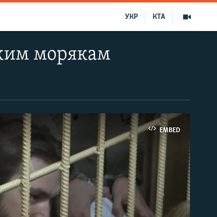
УКР
КТА
ким морякам
EMBED