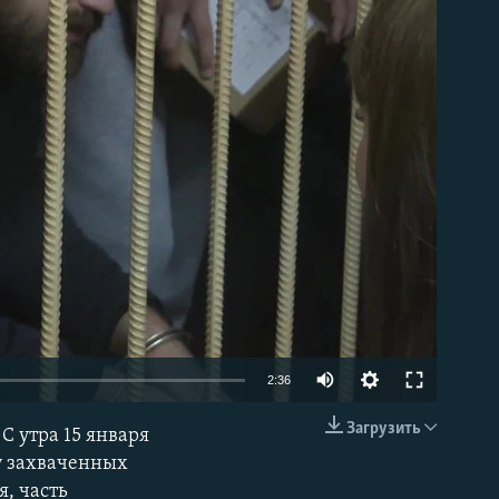
able
2:36
Загрузить
 утра 15 января
EMBED
у захваченных
, часть