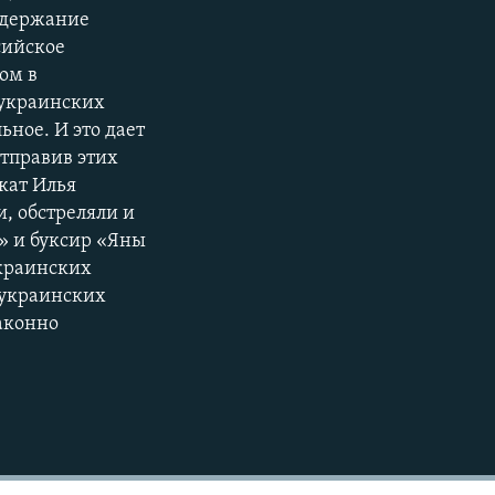
одержание
сийское
ом в
 украинских
ное. И это дает
отправив этих
окат Илья
и, обстреляли и
» и буксир «Яны
украинских
 украинских
законно