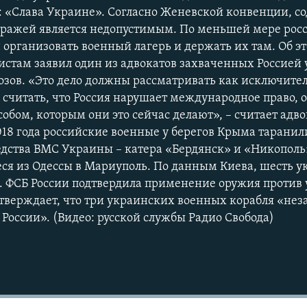
 «Слава Украине». Согласно Женевской конвенции, с
тражей является недопустимым. По меньшей мере рос
 организовать военный лагерь и держать их там. Об эт
стам заявил один из адвокатов захваченных Россией
зов. «Это дело должны рассматривать как исключитель
 считать, что Россия нарушает международное право, 
собом, которым они это сейчас делают», – считает адв
2018 года российские военные у берегов Крыма таранил
едства ВМС Украины – катера «Бердянск» и «Никополь
ся из Одессы в Мариуполь. По данным Киева, шесть 
. ФСБ России подтвердила применение оружия против
утверждает, что три украинских военных корабля «не
 России». (Видео: русской службы Радио Свобода)