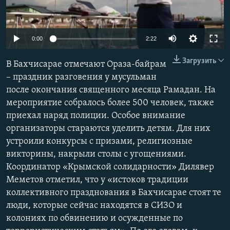
ПРИСОЕДИНЯЙТЕСЬ!
ПОБЕДИТЕЛЕЙ НЕ СУДЯТ?
КРЫМ.НЕПОКОРЕННЫЙ
0:00
2:22
ELIFBE
Загрузить
В Бахчисарае отмечают Ораза-байрам
УКРАИНСКАЯ ПРОБЛЕМА КРЫМА
– праздник разговения у мусульман
Все сайты RFE/RL
после окончания священного месяца Рамадан. На
мероприятие собралось более 500 человек, также
приехал наряд полиции. Особое внимание
организаторы стараются уделить детям. Для них
устроили конкурсы с призами, религиозные
викторины, накрыли столы с угощениями.
Координатор «Крымской солидарности» Дилявер
Меметов отметил, что у «истоков традиции
коллективного празднования в Бахчисарае стоят те
люди, которые сейчас находятся в СИЗО и
колониях по обвинению и осужденные по