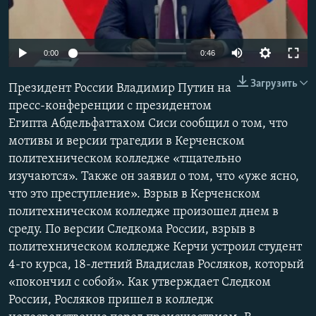
ПРИСОЕДИНЯЙТЕСЬ!
ПОБЕДИТЕЛЕЙ НЕ СУДЯТ?
КРЫМ.НЕПОКОРЕННЫЙ
0:00
0:46
ELIFBE
Загрузить
Президент России Владимир Путин на
УКРАИНСКАЯ ПРОБЛЕМА КРЫМА
пресс-конференции с президентом
Все сайты RFE/RL
Египта Абдельфаттахом Сиси сообщил о том, что
мотивы и версии трагедии в Керченском
политехническом колледже «тщательно
изучаются». Также он заявил о том, что «уже ясно,
что это преступление». Взрыв в Керченском
политехническом колледже произошел днем в
среду. По версии Следкома России, взрыв в
политехническом колледже Керчи устроил студент
4-го курса, 18-летний Владислав Росляков, который
«покончил с собой». Как утверждает Следком
России, Росляков пришел в колледж