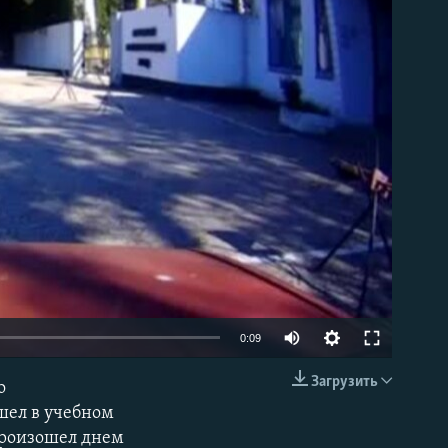
able
0:09
Загрузить
о
EMBED
шел в учебном
 произошел днем