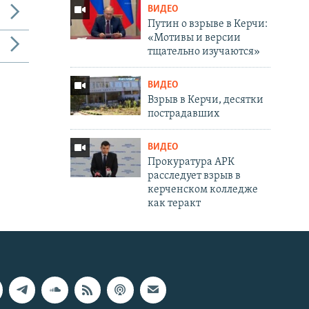
ВИДЕО
Путин о взрыве в Керчи:
«Мотивы и версии
тщательно изучаются»
ВИДЕО
Взрыв в Керчи, десятки
пострадавших
ВИДЕО
Прокуратура АРК
расследует взрыв в
керченском колледже
как теракт