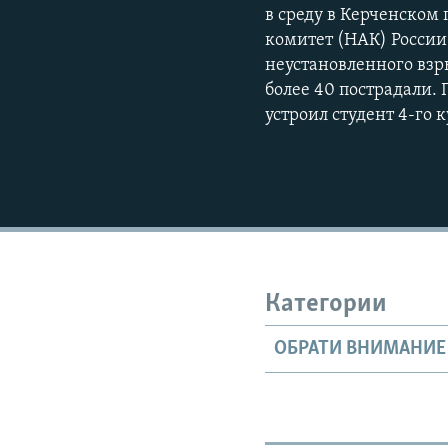
в среду в Керченско
комитет (НАК) России
неустановленного взры
более 40 пострадали.
устроил студент 4-го 
Категории
ОБРАТИ ВНИМАНИЕ