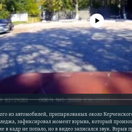
No media source currently avail
ого из автомобилей, припаркованых около Керченског
леджа, зафиксировал момент взрыва, который произо
е в кадр не попало, но в видео записался звук. Взрыв