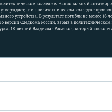
м политехническом колледже. Национальный антитерр
 утверждает, что в политехническом колледже произо
вного устройства. В результате погибли не менее 18 ч
 По версии Следкома России, взрыв в политехническом
курса, 18-летний Владислав Росляков, который «покончи