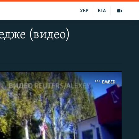
УКР
КТА
едже (видео)
EMBED