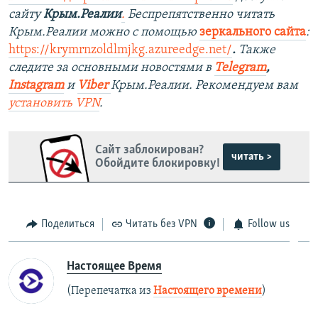
сайту
Крым.Реалии
.
Беспрепятственно читать
Крым.Реалии можно с помощью
зеркального сайта
:
https://krymrnzoldlmjkg.azureedge.net/
.
Также
следите за основными новостями в
Telegram
,
Instagram
и
Viber
Крым.Реалии. Рекомендуем вам
установить VPN
.
Сайт заблокирован?
читать >
Обойдите блокировку!
Поделиться
Читать без VPN
Follow us
Настоящее Время
(Перепечатка из
Настоящего времени
)