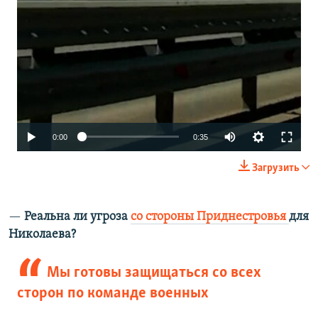
Auto
0:00
0:35
240p
Загрузить
360p
480p
—​
Реальна ли угроза
со стороны Приднестровья
для
Николаева?
720p
1080p
Мы готовы защищаться со всех
сторон по команде военных