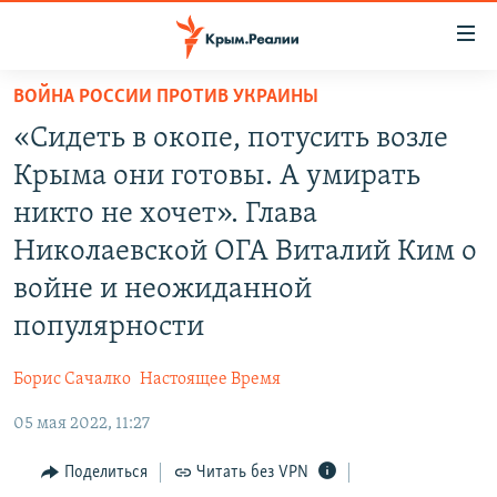
Доступность
ссылки
Вернуться
ВОЙНА РОССИИ ПРОТИВ УКРАИНЫ
к
НОВОСТИ
«Сидеть в окопе, потусить возле
основному
СПЕЦПРОЕКТЫ
содержанию
Крыма они готовы. А умирать
ВОДА
Вернутся
ГРУЗ 200
никто не хочет». Глава
к
ИСТОРИЯ
КАРТА ВОЕННЫХ ОБЪЕКТОВ КРЫМА
Николаевской ОГА Виталий Ким о
главной
ЕЩЕ
11 ЛЕТ ОККУПАЦИИ КРЫМА. 11 ИСТОРИЙ СОПРОТИВЛЕНИЯ
навигации
войне и неожиданной
Вернутся
РАДІО СВОБОДА
ИНТЕРАКТИВ
популярности
к
КАК ОБОЙТИ БЛОКИРОВКУ
ИНФОГРАФИКА
поиску
Борис Сачалко
Настоящее Время
ТЕЛЕПРОЕКТ КРЫМ.РЕАЛИИ
Українською
05 мая 2022, 11:27
СОВЕТЫ ПРАВОЗАЩИТНИКОВ
Qırımtatar
Поделиться
Читать без VPN
ПРОПАВШИЕ БЕЗ ВЕСТИ