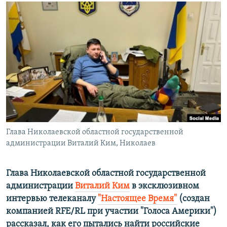
ПРИСОЕДИНЯЙТЕСЬ!
ПОБЕДИТЕЛЕЙ НЕ СУДЯТ?
КРЫМ.НЕПОКОРЕННЫЙ
ELIFBE
УКРАИНСКАЯ ПРОБЛЕМА КРЫМА
Все сайты RFE/RL
Глава Николаевской областной государственной
администрации Виталий Ким, Николаев
Глава Николаевской областной государственной
администрации
Виталий Ким
в эксклюзивном
интервью телеканалу
"Настоящее Время"
​(создан
компанией RFE/RL при участии "Голоса Америки")
рассказал, как его пытались найти российские