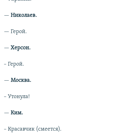
—​
Николаев.
— Герой.
—​
Херсон.
– Герой.
—​
Москва.
– Утонула!
—​
Ким.
– Красавчик (смеется).