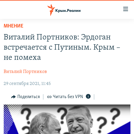
Доступность
ссылки
Вернуться
МНЕНИЕ
к
НОВОСТИ
Виталий Портников: Эрдоган
основному
СПЕЦПРОЕКТЫ
содержанию
встречается с Путиным. Крым –
ВОДА
Вернутся
ГРУЗ 200
не помеха
к
ИСТОРИЯ
КАРТА ВОЕННЫХ ОБЪЕКТОВ КРЫМА
главной
Виталий Портников
ЕЩЕ
11 ЛЕТ ОККУПАЦИИ КРЫМА. 11 ИСТОРИЙ СОПРОТИВЛЕНИЯ
навигации
Вернутся
29 сентября 2021, 11:45
РАДІО СВОБОДА
ИНТЕРАКТИВ
к
КАК ОБОЙТИ БЛОКИРОВКУ
ИНФОГРАФИКА
Поделиться
Читать без VPN
поиску
ТЕЛЕПРОЕКТ КРЫМ.РЕАЛИИ
Українською
СОВЕТЫ ПРАВОЗАЩИТНИКОВ
Qırımtatar
ПРОПАВШИЕ БЕЗ ВЕСТИ