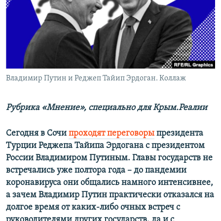
ПРИСОЕДИНЯЙТЕСЬ!
ПОБЕДИТЕЛЕЙ НЕ СУДЯТ?
КРЫМ.НЕПОКОРЕННЫЙ
ELIFBE
УКРАИНСКАЯ ПРОБЛЕМА КРЫМА
Все сайты RFE/RL
Владимир Путин и Реджеп Тайип Эрдоган. Коллаж
Рубрика «Мнение», специально для Крым.Реалии
Сегодня в Сочи
проходят переговоры
президента
Турции Реджепа Тайипа Эрдогана с президентом
России Владимиром Путиным. Главы государств не
встречались уже полтора года – до пандемии
коронавируса они общались намного интенсивнее,
а зачем Владимир Путин практически отказался на
долгое время от каких-либо очных встреч с
руководителями других государств, да и с