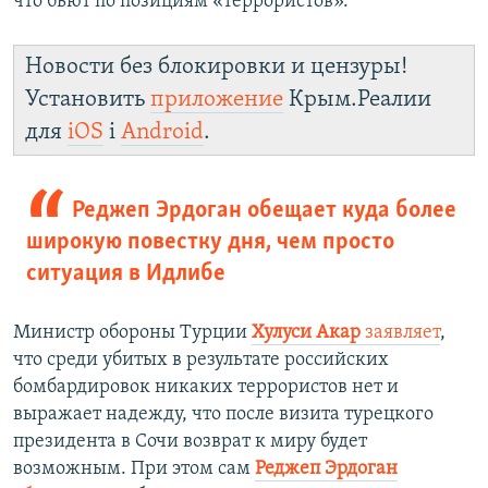
что бьют по позициям «террористов».
Новости без блокировки и цензуры!
Установить
приложение
Крым.Реалии
для
iOS
і
Android
.
Реджеп Эрдоган обещает куда более
широкую повестку дня, чем просто
ситуация в Идлибе
Министр обороны Турции
Хулуси Акар
заявляет
,
что среди убитых в результате российских
бомбардировок никаких террористов нет и
выражает надежду, что после визита турецкого
президента в Сочи возврат к миру будет
возможным. При этом сам
Реджеп Эрдоган