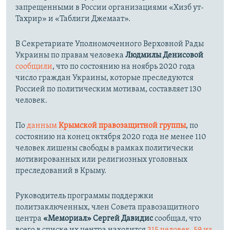
запрещенными в России организациями «Хизб ут-
Тахрир» и «Таблиги Джемаат».
В Секретариате Уполномоченного Верховной Рады
Украины по правам человека
Людмилы Денисовой
сообщили
, что по состоянию на ноябрь 2020 года
число граждан Украины, которые преследуются
Россией по политическим мотивам, составляет 130
человек.
По
данным
Крымской правозащитной группы
, по
состоянию на конец октября 2020 года не менее 110
человек лишены свободы в рамках политически
мотивированных или религиозных уголовных
преследований в Крыму.
Руководитель программы поддержки
политзаключенных, член Совета правозащитного
центра
«Мемориал»
Сергей Давидис
сообщал, что
всего в списке их центра
находится
315 человек, 59 из