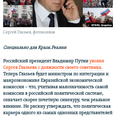
ПРИСОЕДИНЯЙТЕСЬ!
ПОБЕДИТЕЛЕЙ НЕ СУДЯТ?
КРЫМ.НЕПОКОРЕННЫЙ
ELIFBE
Сергей Глазьев, фотоколлаж
УКРАИНСКАЯ ПРОБЛЕМА КРЫМА
Все сайты RFE/RL
Специально для Крым.Реалии
Российский президент Владимир Путин
уволил
Сергея Глазьева с должности своего советника.
Теперь Глазьев будет министром по интеграции и
макроэкономике Евразийской экономической
комиссии – что, учитывая малозначимость самой
комиссии в российской политической системе,
означает скорее почетную синекуру, чем реальное
влияние. Не рискну утверждать, что политическая
карьера одного из самых одиозных представителей