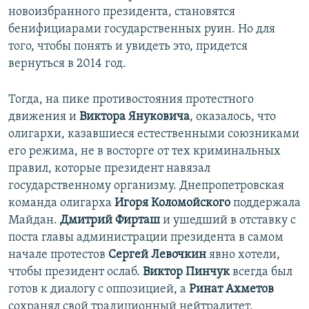
новоизбранного президента, становятся
бенифициарами государственных руин. Но для
того, чтобы понять и увидеть это, придется
вернуться в 2014 год.
Тогда, на пике противостояния протестного
движения и
Виктора Януковича
,
оказалось, что
олигархи, казавшиеся естественными союзниками
его режима, не в восторге от тех криминальных
правил, которые президент навязал
государственному организму. Днепропетровская
команда олигарха
Игоря Коломойского
поддержала
Майдан.
Дмитрий Фирташ
и ушедший в отставку с
поста главы администрации президента в самом
начале протестов
Сергей Левочкин
явно хотели,
чтобы президент ослаб.
Виктор Пинчук
всегда был
готов к диалогу с оппозицией, а
Ринат Ахметов
сохранял свой традиционный нейтралитет,