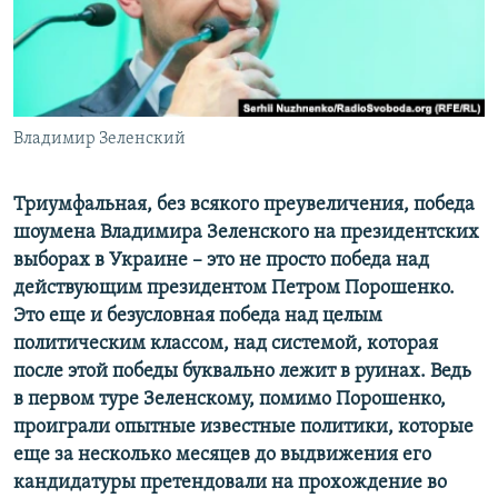
ПРИСОЕДИНЯЙТЕСЬ!
ПОБЕДИТЕЛЕЙ НЕ СУДЯТ?
КРЫМ.НЕПОКОРЕННЫЙ
ELIFBE
Владимир Зеленский
УКРАИНСКАЯ ПРОБЛЕМА КРЫМА
Все сайты RFE/RL
Триумфальная, без всякого преувеличения, победа
шоумена Владимира Зеленского на президентских
выборах в Украине – это не просто победа над
действующим президентом Петром Порошенко.
Это еще и безусловная победа над целым
политическим классом, над системой, которая
после этой победы буквально лежит в руинах. Ведь
в первом туре Зеленскому, помимо Порошенко,
проиграли опытные известные политики, которые
еще за несколько месяцев до выдвижения его
кандидатуры претендовали на прохождение во