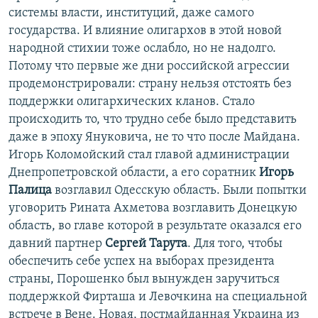
системы власти, институций, даже самого
государства. И влияние олигархов в этой новой
народной стихии тоже ослабло, но не надолго.
Потому что первые же дни российской агрессии
продемонстрировали: страну нельзя отстоять без
поддержки олигархических кланов. Стало
происходить то, что трудно себе было представить
даже в эпоху Януковича, не то что после Майдана.
Игорь Коломойский стал главой администрации
Днепропетровской области, а его соратник
Игорь
Палица
возглавил Одесскую область. Были попытки
уговорить Рината Ахметова возглавить Донецкую
область, во главе которой в результате оказался его
давний партнер
Сергей Тарута
. Для того, чтобы
обеспечить себе успех на выборах президента
страны, Порошенко был вынужден заручиться
поддержкой Фирташа и Левочкина на специальной
встрече в Вене. Новая, постмайданная Украина из