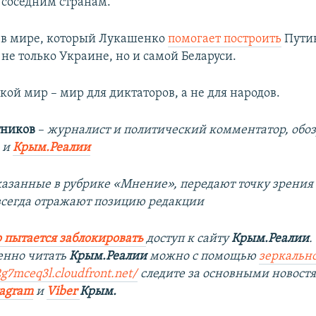
соседним странам.
о в мире, который Лукашенко
помогает построить
Путин
не только Украине, но и самой Беларуси.
кой мир – мир для диктаторов, а не для народов.
тников
–
журналист и политический комментатор, обоз
и
Крым.Реалии
казанные в рубрике «Мнение», передают точку зрения
 всегда отражают позицию редакции
 пытается заблокировать
доступ к сайту
Крым.Реалии
.
енно читать
Крым.Реалии
можно с помощью
зеркально
2g7mceq3l.cloudfront.net/
следите за основными новост
tagram
и
Viber
Крым.