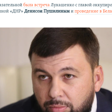
азательной
была встреча
Лукашенко с главой оккупир
нной «ДНР»
Денисом Пушилиным
и
проведение в Бел