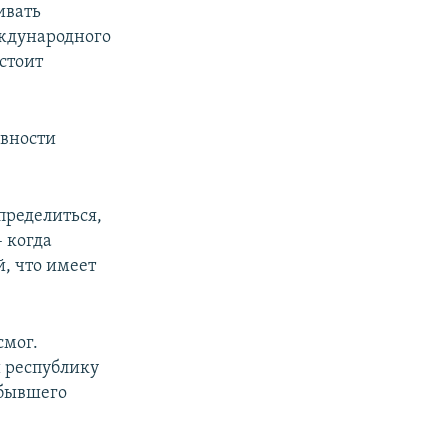
ивать
еждународного
 стоит
овности
пределиться,
– когда
, что имеет
смог.
 республику
 бывшего