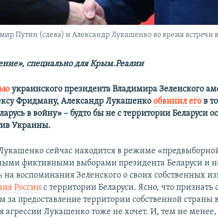
мир Путин (слева) и Александр Лукашенко во время встречи в 
ние», специально для Крым.Реалии
вью
украинского президента Владимира Зеленского а
ексу Фридману, Александр Лукашенко
обвинил его
в то
ларусь в войну» – будто бы не с территории Беларуси 
тив Украины.
 Лукашенко сейчас находится в режиме «предвыборн
ными фиктивными выборами президента Беларуси и н
ь на воспоминания Зеленского о своих собственных и
ния России
с территории Беларуси. Ясно, что признать 
м за предоставление территории собственной страны в
 агрессии Лукашенко тоже не хочет. И, тем не менее, 