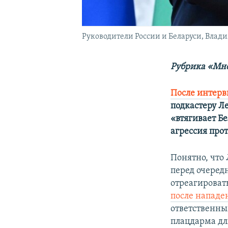
Руководители России и Беларуси, Влади
Рубрика «Мне
После интер
подкастеру Л
«втягивает Бе
агрессия про
Понятно, что
перед очеред
отреагироват
после нападе
ответственны
плацдарма для