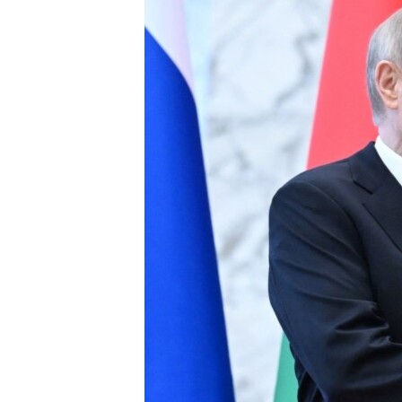
ПОБЕДИТЕЛЕЙ НЕ СУДЯТ?
КРЫМ.НЕПОКОРЕННЫЙ
ELIFBE
УКРАИНСКАЯ ПРОБЛЕМА КРЫМА