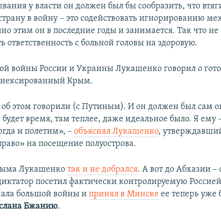
вания у власти он должен был бы сообразить, что втяг
страну в войну – это содействовать игнорированию м
но этим он в последние годы и занимается. Так что не
ь ответственность с больной головы на здоровую.
ой войны России и Украины Лукашенко говорил о гот
ннексированный Крым.
 об этом говорили (с Путиным). И он должен был сам о
 будет время, там теплее, даже идеальное было. Я ему 
огда и полетим», –
объяснял Лукашенко
, утверждавший
раво» на посещение полуострова.
Крыма Лукашенко
так и не добрался
. А вот до Абхазии – 
диктатор посетил фактически контролируемую Россией
чала большой войны и
принял в Минске
ее теперь уже
слана Бжанию
.