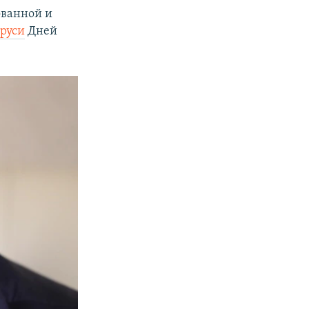
ованной и
аруси
Дней