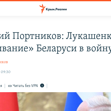
ий Портников: Лукашенк
ивание» Беларуси в войн
иков
 09:30
ся
Читать без VPN