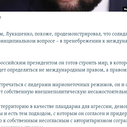
н
м, Лукашенко, похоже, продемонстрировал, что солид
ринципиальном вопросе – в пренебрежении к междун
 российским президентом он готов строить мир, в кото
удет определяться не международным правом, а правом
стречаться с лидерами марионеточных режимов, он и 
т собственную внешнеполитическую несамостоятельн
 территорию в качестве плацдарма для агрессии, демо
ы и есть тем подходом, с которым он согласен и приде
 к собственным несогласным с авторитаризмом согра