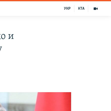
УКР
КТА
о и
у