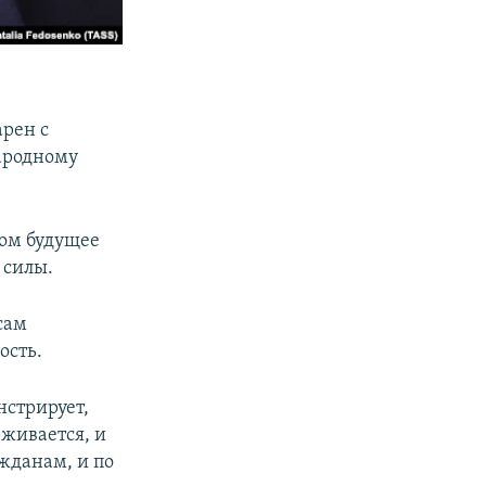
арен с
ародному
ром будущее
 силы.
сам
ость.
нстрирует,
рживается, и
жданам, и по