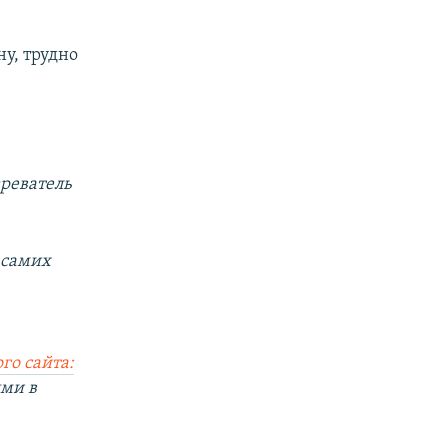
у, трудно
реватель
 самих
го сайта:
ями в