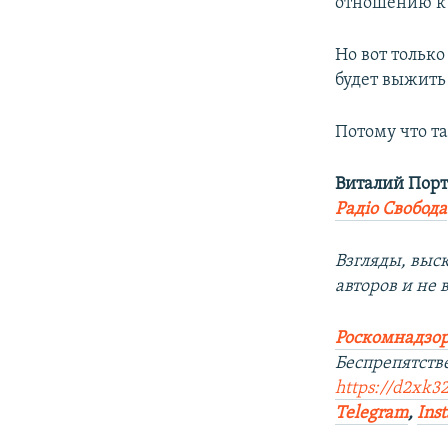
отношению к 
Но вот тольк
будет выжить 
Потому что та
Виталий Пор
Радіо Свобода
Взгляды, выс
авторов и не
Роскомнадзор
Беспрепятств
https://d2xk3
Telegram
,
Ins