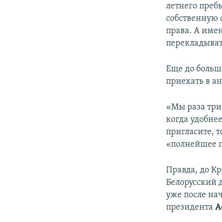
летнего пребы
собственную 
права. А имен
перекладыват
Еще до больш
приехать в а
«Мы раза три
когда удобнее
пригласите, т
«полнейшее п
Правда, до 
Белорусский 
уже после на
президента
А