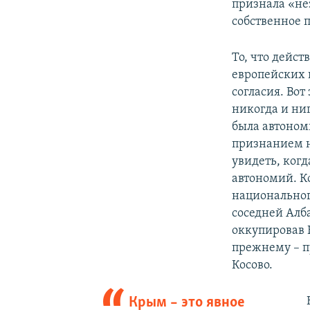
признала «не
собственное 
То, что дейст
европейских 
согласия. Вот
никогда и ниг
была автоном
признанием н
увидеть, ког
автономий. Ко
национальног
соседней Алб
оккупировав 
прежнему – пу
Косово.
Крым – это явное