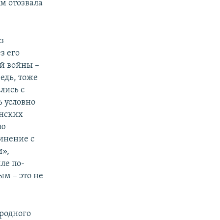
м отозвала
з
з его
ой войны –
ведь, тоже
лись с
 условно
инских
ью
инение с
и»,
ле по-
ым – это не
родного