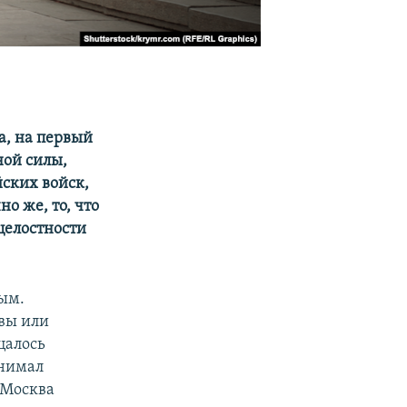
а, на первый
ной силы,
йских войск,
о же, то, что
целостности
ным.
вы или
цалось
инимал
 Москва