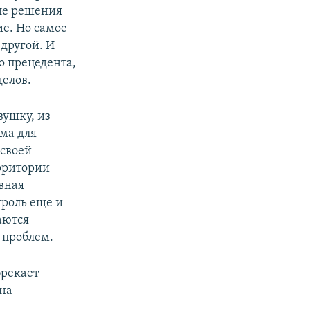
сле решения
е. Но самое
другой. И
о прецедента,
елов.
вушку, из
ема для
 своей
ерритории
авная
троль еще и
аются
 проблем.
брекает
 на