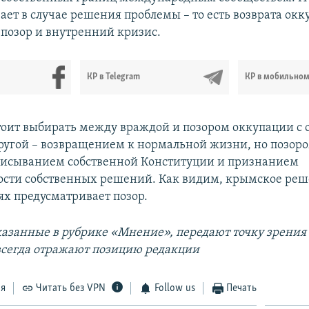
ает в случае решения проблемы – то есть возврата ок
 позор и внутренний кризис.
КР в Telegram
КР в мобильно
тоит выбирать между враждой и позором оккупации с 
другой – возвращением к нормальной жизни, но позоро
писыванием собственной Конституции и признанием
сти собственных решений. Как видим, крымское ре
ях предусматривает позор.
казанные в рубрике «Мнение», передают точку зрения
 всегда отражают позицию редакции
ся
Читать без VPN
Follow us
Печать