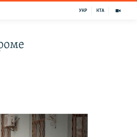
УКР
КТА
роме