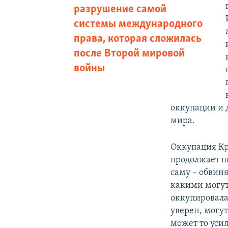
разрушение самой
системы международного
права, которая сложилась
после Второй мировой
войны
оккупации и д
мира.
Оккупация Кр
продолжает п
саму – обвин
какими могут
оккупировала
уверен, могут
может то усил