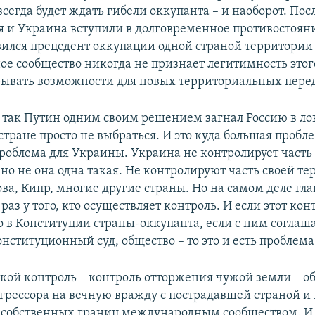
сегда будет ждать гибели оккупанта – и наоборот. По
я и Украина вступили в долговременное противостояни
вился прецедент оккупации одной страной территории 
е сообщество никогда не признает легитимность этог
рывать возможности для новых территориальных перед
о так Путин одним своим решением загнал Россию в ло
стране просто не выбраться. И это куда большая пробл
проблема для Украины. Украина не контролирует часть
но не она одна такая. Не контролируют часть своей т
ва, Кипр, многие другие страны. Но на самом деле гл
раз у того, кто осуществляет контроль. И если этот кон
о в Конституции страны-оккупанта, если с ним соглаш
нституционный суд, общество – то это и есть проблема
акой контроль – контроль отторжения чужой земли – о
агрессора на вечную вражду с пострадавшей страной и
 собственных границ международным сообществом. И