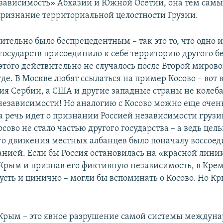
зависимость» Абхазии и Южной Осетии, она тем самы
признание территориальной целостности Грузии.
вительно было беспрецедентным – так это то, что одно и
государств присоединило к себе территорию другого бе
 этого действительно не случалось после Второй миров
де. В Москве любят ссылаться на пример Косово – вот 
ия Сербии, а США и другие западные страны не колеба
езависимости! Но аналогию с Косово можно еще очень
да речь идет о признании Россией независимости груз
сово не стало частью другого государства – а ведь цел
о движения местных албанцев было поначалу воссоед
анией. Если бы Россия остановилась на «красной лини
Крым и признав его фиктивную независимость, в Крем
сть и цинично – могли бы вспоминать о Косово. Но Кр
Крым – это явное разрушение самой системы междуна