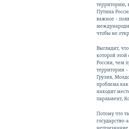
территорию, в
Путина Росси
важное – поя
международно
чтобы не отк
Выглядит, чт
которой этой 
России, чем 
территории – 
Грузия, Молдо
проблема как 
находит мест
парламент, Ко
Потому что т
государство-
непризнание