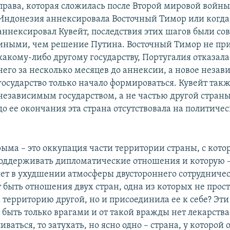
права, которая сложилась после Второй мировой войны
Индонезия аннексировала Восточный Тимор или когда
аннексировал Кувейт, последствия этих шагов были с
иными, чем решение Путина. Восточный Тимор не пр
какому-либо другому государству, Португалия отказала
него за несколько месяцев до аннексии, а новое незав
государство только начало формироваться. Кувейт так
независимым государством, а не частью другой страны
о ее окончания эта страна отсутствовала на политиче
ыма – это оккупация части территории страны, с кото
оддерживать дипломатические отношения и которую – 
яет в ухудшении атмосферы двустороннего сотрудничес
 быть отношения двух стран, одна из которых не прос
 территорию другой, но и присоединила ее к себе? Эти
 быть только врагами и от такой вражды нет лекарства
иваться, то затухать, но ясно одно – страна, у которой