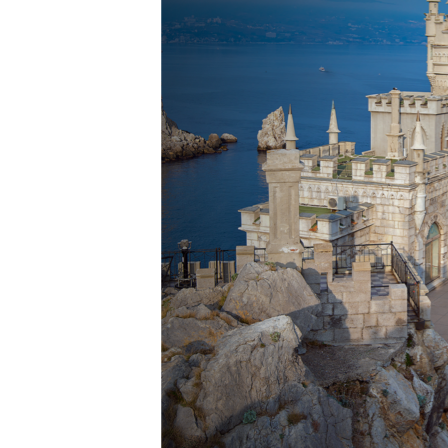
ПОБЕДИТЕЛЕЙ НЕ СУДЯТ?
КРЫМ.НЕПОКОРЕННЫЙ
ELIFBE
УКРАИНСКАЯ ПРОБЛЕМА КРЫМА