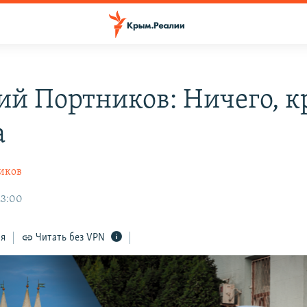
ий Портников: Ничего, к
а
иков
23:00
ся
Читать без VPN