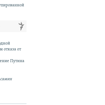
купированной
м
одной
м отказа от
шение Путина
 самих