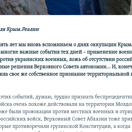
ля Крым.Реалии
 пять лет мы вновь вспоминаем о днях оккупации Крым
 многие важные события тех дней – применение воен
ротив украинских военных, ложь об отсутствии росси
ные решения Верховного Совета автономии… И, конечн
ила свое же собственное признание территориальной 
 этих событий, думаю, трудно признать беспрецедент
ойска очень похоже действовали на территории Молдо
тоже были провокации против местных военных и отри
российских войск, Верховный Совет Абхазии тоже пр
орые противоречили грузинской Конституции, а когда