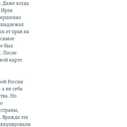
. Даже когда
 Ирак
овершенно
инадлежал
сь от прав на
исимое
же был
. После
ской карте
рой Россия
а не себя
тва. Но
то
 страны,
. Вражда эта
 оккупировали