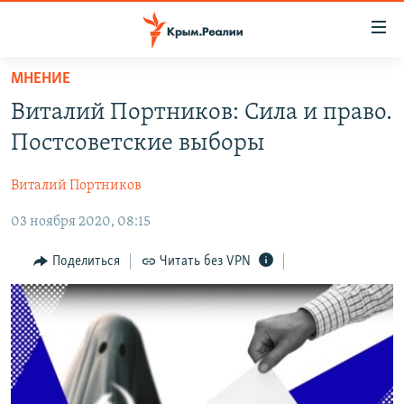
Доступность
ссылки
Вернуться
МНЕНИЕ
к
НОВОСТИ
Виталий Портников: Сила и право.
основному
СПЕЦПРОЕКТЫ
содержанию
Постсоветские выборы
ВОДА
Вернутся
ГРУЗ 200
к
Виталий Портников
ИСТОРИЯ
КАРТА ВОЕННЫХ ОБЪЕКТОВ КРЫМА
главной
03 ноября 2020, 08:15
ЕЩЕ
11 ЛЕТ ОККУПАЦИИ КРЫМА. 11 ИСТОРИЙ СОПРОТИВЛЕНИЯ
навигации
Вернутся
РАДІО СВОБОДА
ИНТЕРАКТИВ
Поделиться
Читать без VPN
к
КАК ОБОЙТИ БЛОКИРОВКУ
ИНФОГРАФИКА
поиску
ТЕЛЕПРОЕКТ КРЫМ.РЕАЛИИ
Українською
СОВЕТЫ ПРАВОЗАЩИТНИКОВ
Qırımtatar
ПРОПАВШИЕ БЕЗ ВЕСТИ