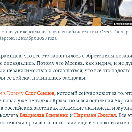
астная универсальная научная библиотека им. Олеся Гончара 
ерсон, 12 ноября 2023 года
раинцев, что все это закончилось с обретением незав
е оправдались. Потому что Москва, как видим, и не д
той независимостью и соглашаться, что все это надолго.
ли ее войска, начинались расправы.
й в Крыму
Олег Сенцов
,
который сейчас воюет за то, чт
 попал уже не только Крым, но и вся остальная Украин
в российских застенках крымские активисты и журна
 коллега
Владислав Есипенко
и
Нариман Джелял
. Все 
ложниками произвола, они стали еще и заложниками в