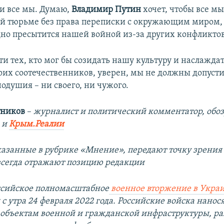
 и все мы. Думаю,
Владимир Путин
хочет, чтобы все мы
й тюрьме без права переписки с окружающим миром,
дно пресытится нашей войной из-за других конфликтов
ти тех, кто мог бы созидать нашу культуру и наслажда
оих соотечественников, уверен, мы не должны допусти
одушия – ни своего, ни чужого.
тников
–
журналист и политический комментатор, обоз
и
Крым.Реалии
казанные в рубрике «Мнение», передают точку зрения
 всегда отражают позицию редакции
ссийское полномасштабное
военное вторжение в Укра
с утра 24 февраля 2022 года. Российские войска нанос
объектам военной и гражданской инфраструктуры, р