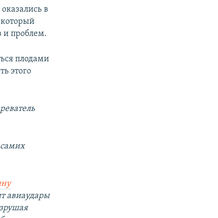
 оказались в
 который
 и проблем.
ться плодами
ть этого
реватель
 самих
ину
ят авиаудары
азрушая