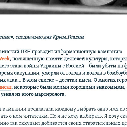
ние», специально для Крым.Реалии
краинский ПЕН проводит информационную кампанию
Week
, посвященную памяти деятелей культуры, которы
него этапа войны Украины с Россией – были убиты на 
время оккупации, умерли от голода и холода в бомбоу
ых атак… В этом списке – десятки имен. О многих геро
писал
, некоторые были моими хорошими знакомыми, 
узнал из этого мартиролога.
 кампании предлагали каждому выбрать одно имя из э
ать о нем читателям. Но я не хочу выбирать. Я хочу ск
енно так оккупант добивается своих отвратительных це