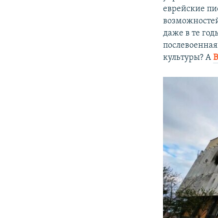
еврейские пи
возможностей 
даже в те год
послевоенная
культуры? А
В