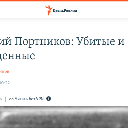
ий Портников: Убитые и
щенные
иков
10:22
ся
Читать без VPN