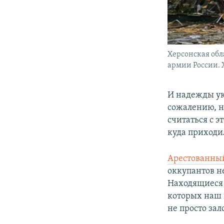
Херсонская обл
армии России. Х
И надежды ук
сожалению, н
считаться с э
куда приходи
Арестованны
оккупантов не
Находящиеся 
которых наш
не просто за