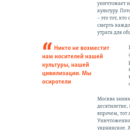
уничтожает н
культуру. Пот
– это тот, кт
смерть каждог
утрата для об
Никто не возместит
нам носителей нашей
культуры, нашей
цивилизации. Мы
осиротели
Москва заним
десятилетие,
впрочем, тот
Уничтоженное
украинское. 