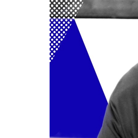
ПОБЕДИТЕЛЕЙ НЕ СУДЯТ?
КРЫМ.НЕПОКОРЕННЫЙ
ELIFBE
УКРАИНСКАЯ ПРОБЛЕМА КРЫМА