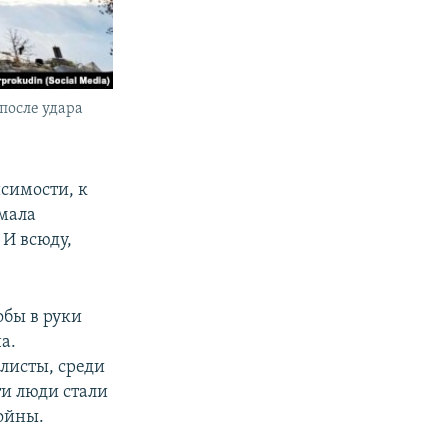
после удара
исимости, к
умала
 И всюду,
обы в руки
а.
листы, среди
эти люди стали
ойны.