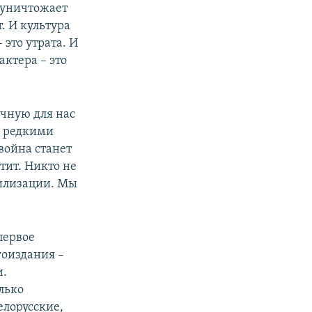
 уничтожает
т. И культура
 это утрата. И
актера – это
ычную для нас
и редкими
война станет
тит. Никто не
илизации. Мы
первое
гоиздания –
и.
лько
елорусские,