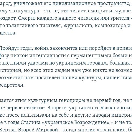
арод, уничтожает его цивилизационное пространство,
ому что культура – это те, кто читает, смотрит и слушае
о создает. Смерть каждого нашего читателя или зрителя –
о талантливого писателя, журналиста, композитора и 
щества.
Пройдут годы, война закончится или перейдет в прив
фазу низкой интенсивности с перманентными боями 
ракетными ударами по украинским городам, большая 
историей, но всех этих людей нам уже никто не возмес
возместит нам носителей нашей культуры, нашей цив
осиротели.
ается этим культурным геноцидом не первый год, не 
 не первое столетие. Запреты украинского языка и кни
 же пресс испытывали на себе и другие народы импери
 в годы Сталина «украинское Возрождение» – и не то
Жертвы Второй Мировой – когда многие украинские, б