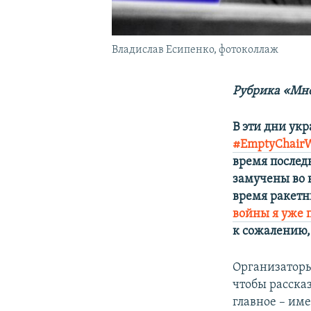
Владислав Есипенко, фотоколлаж
Рубрика «Мне
В эти дни у
#EmptyChair
время послед
замучены во 
время ракетн
войны я уже 
к сожалению, 
Организаторы
чтобы рассказ
главное – им