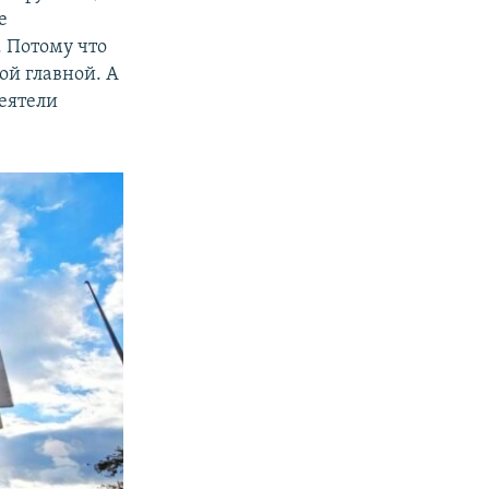
е
. Потому что
ой главной. А
еятели