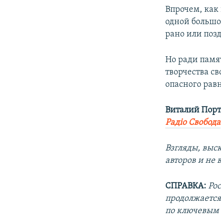
Впрочем, как
одной большо
рано или поз
Но ради памя
творчества св
опасного равн
Виталий Пор
Радіо Свобода
Взгляды, выс
авторов и не
СПРАВКА:
Ро
продолжается 
по ключевым 