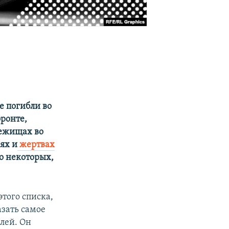
е погибли во
фронте,
бежищах во
ях и
жертвах
о некоторых,
того списка,
азать самое
лей. Он