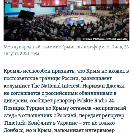
ПРИСОЕДИНЯЙТЕСЬ!
ПОБЕДИТЕЛЕЙ НЕ СУДЯТ?
КРЫМ.НЕПОКОРЕННЫЙ
ELIFBE
УКРАИНСКАЯ ПРОБЛЕМА КРЫМА
Все сайты RFE/RL
Международный саммит «Крымская платформа», Киев, 23
августа 2021 года
Кремль неспособен признать, что Крым не входит в
постсоветские границы России, размышляет
колумнист Тhe National Interest. Нариман Джелял
не соглашается с российскими обвинениями в
диверсии, сообщает репортер Polskie Radio 24.
Позиция Турции по Крыму оставила «неприятный
след» в отношениях с Россией, передает репортер
Тimeturk. Конфликт в Украине – это не только
Донбасс, но и Крым, напоминает интервьюер