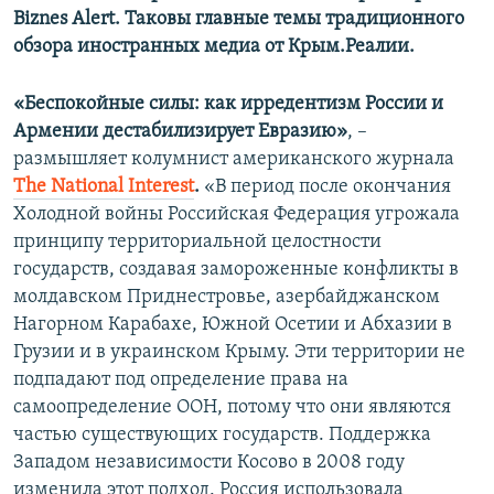
Вiznes Аlert. Таковы главные темы традиционного
обзора иностранных медиа от Крым.Реалии.
«Беспокойные силы: как ирредентизм России и
Армении дестабилизирует Евразию»
, –
размышляет колумнист американского журнала
Тhe National Interest
.
«В период после окончания
Холодной войны Российская Федерация угрожала
принципу территориальной целостности
государств, создавая замороженные конфликты в
молдавском Приднестровье, азербайджанском
Нагорном Карабахе, Южной Осетии и Абхазии в
Грузии и в украинском Крыму. Эти территории не
подпадают под определение права на
самоопределение ООН, потому что они являются
частью существующих государств. Поддержка
Западом независимости Косово в 2008 году
изменила этот подход. Россия использовала