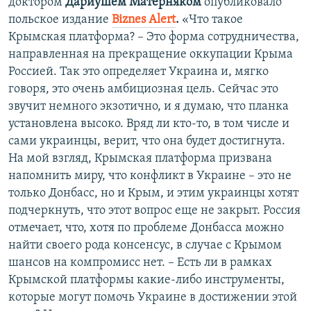
доктором
Дариушем Матерняком
опубликовало
польское издание
Вiznes Аlert
.
«Что такое
Крымская платформа? – Это форма сотрудничества,
направленная на прекращение оккупации Крыма
Россией. Так это определяет Украина и, мягко
говоря, это очень амбициозная цель. Сейчас это
звучит немного экзотично, и я думаю, что планка
установлена высоко. Вряд ли кто-то, в том числе и
сами украинцы, верит, что она будет достигнута.
На мой взгляд, Крымская платформа призвана
напомнить миру, что конфликт в Украине – это не
только Донбасс, но и Крым, и этим украинцы хотят
подчеркнуть, что этот вопрос еще не закрыт. Россия
отмечает, что, хотя по проблеме Донбасса можно
найти своего рода консенсус, в случае с Крымом
шансов на компромисс нет. – Есть ли в рамках
Крымской платформы какие-либо инструменты,
которые могут помочь Украине в достижении этой