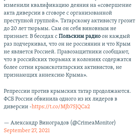
изменили квалификацию деяния на «совершение
акта диверсии в сговоре с организованной
преступной группой». Татарскому активисту грозит
до 20 лет тюрьмы. Сам он себя виновным не
признает. В беседах с
Польским радио
он каждый
раз подчеркивал, что он не россиянин и что Крым
не является Россией. Правозащитники сообщают,
что в российских тюрьмах и колониях содержатся
более сотни крымскотатарских активистов, не
признающих аннексию Крыма».
Репрессии против крымских татар продолжаются.
ФСБ России обвинила одного из их лидеров в
диверсии -
https://t.co/MJb7SJQCa2
— Александр Виноградов (@CrimeaMonitor)
September 27, 2021