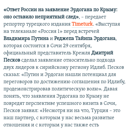
«Ответ России на заявление Эрдогана по Крыму:
оно оставило неприятный след»
, – передает
репортер турецкого издания
Тimeturk
. «Выступая
на телеканале «Россия 1» перед встречей
Владимира Путина
и
Реджепа Тайипа Эрдогана
,
которая состоится в Сочи 29 сентября,
официальный представитель Кремля
Дмитрий
Песков
сделал заявление относительно подхода
двух лидеров к сирийскому региону Идлиб. Песков
сказал: «Путин и Эрдоган нашли потенциал для
переговоров по достижению соглашения по Идлибу,
продемонстрировав политическую волю». Давая
понять, что заявления Эрдогана по Крыму не
повредят перспективе успешного визита в Сочи,
Песков заявил: «Несмотря ни на что, Турция – это
наш партнер, с которым у нас весьма развитые
отношения и с которым у нас также есть