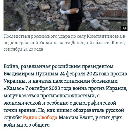
ПРИСОЕДИНЯЙТЕСЬ!
ПОБЕДИТЕЛЕЙ НЕ СУДЯТ?
КРЫМ.НЕПОКОРЕННЫЙ
ELIFBE
Последствия российского удара по селу Константиновка в
УКРАИНСКАЯ ПРОБЛЕМА КРЫМА
подконтрольной Украине части Донецкой области. Конец
Все сайты RFE/RL
сентября 2023 года
Война, развязанная российским президентом
Владимиром Путиным 24 февраля 2022 года против
Украины, и начатая палестинскими боевиками
«Хамас» 7 октября 2023 года война против Израиля,
могут казаться противоположностями, с
экономической и особенно с демографической
точки зрения. Но, как пишет обозреватель русской
службы
Радио Свобода
Максим Блант, у этих двух
войн много общего.