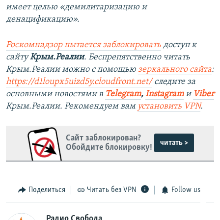
имеет целью «демилитаризацию и
денацификацию».
Роскомнадзор пытается заблокировать
доступ к
сайту
Крым.Реалии
. Беспрепятственно читать
Крым.Реалии можно с помощью
зеркального сайта
:
https://d1loupx5uizd5y.cloudfront.net/
следите за
основными новостями в
Telegram
,
Instagram
и
Viber
Крым.Реалии. Рекомендуем вам
установить VPN
.
Сайт заблокирован?
читать >
Обойдите блокировку!
Поделиться
Читать без VPN
Follow us
Радио Свобода