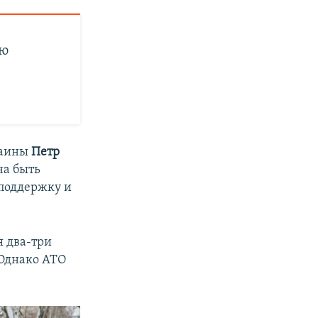
ию
раины
Петр
на быть
 поддержку и
я два-три
 Однако АТО