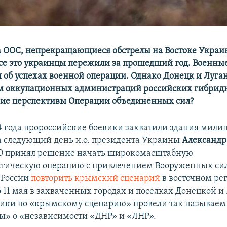
 ООС, непрекращающиеся обстрелы на Востоке Украи
се это украинцы пережили за прошедший год. Военны
 об успехах военной операции. Однако Донецк и Луган
м оккупационных администраций российских гибридн
кие перспективы Операции объединенных сил?
14 года пророссийские боевики захватили здания мили
а следующий день и.о. президента Украины
Александр
БО принял решение начать широкомасштабную
тическую операцию с привлечением Вооруженных си
 России
повторить крымский сценарий
в восточном ре
 11 мая в захваченных городах и поселках Донецкой и
вики по «крымскому сценарию» провели так называе
» о «независимости «ДНР» и «ЛНР».