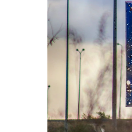
ПОБЕДИТЕЛЕЙ НЕ СУДЯТ?
КРЫМ.НЕПОКОРЕННЫЙ
ELIFBE
УКРАИНСКАЯ ПРОБЛЕМА КРЫМА