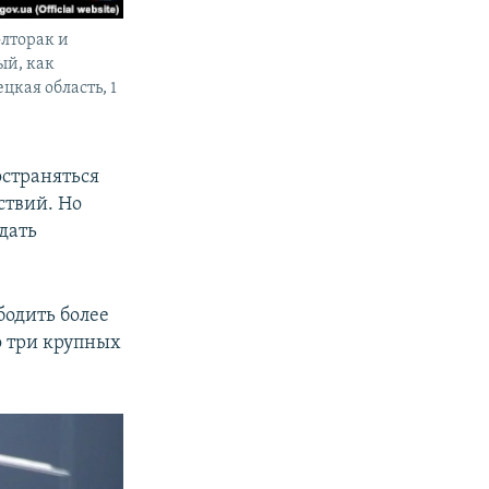
лторак и
ый, как
цкая область, 1
остраняться
ствий. Но
дать
бодить более
о три крупных