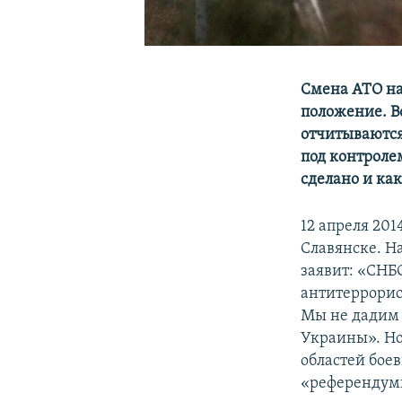
Смена АТО на
положение. В
отчитываются
под контроле
сделано и ка
12 апреля 20
Славянске. Н
заявит: «СН
антитеррорис
Мы не дадим
Украины». Но
областей бое
«референдумы