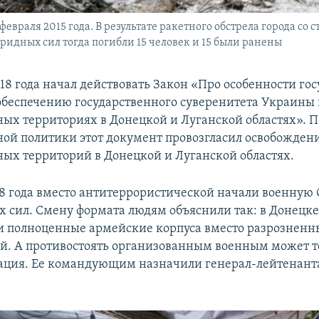
февраля 2015 года. В результате ракетного обстрела города со 
ридных сил тогда погибли 15 человек и 15 были ранены
018 года начал действовать Закон «Про особенности го
обеспечению государственного суверенитета Украины
ых территориях в Донецкой и Луганской областях». 
ной политики этот документ провозгласил освобожден
ых территорий в Донецкой и Луганской областях.
18 года вместо антитеррористической начали военную
 сил. Смену формата людям объяснили так: в Донецке
 полноценные армейские корпуса вместо разрозненн
. А противостоять организованным военным может т
ация. Ее командующим назначили генерал-лейтенан