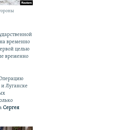
стороны
сударственной
 на временно
Первой целью
ие временно
 Операцию
 и Луганске
ых
олько
та
Сергея