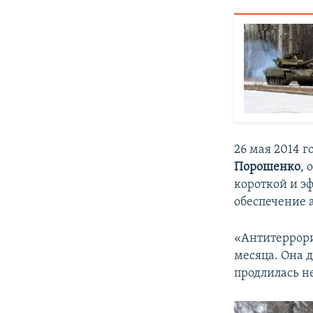
26 мая 2014 
Порошенко
, 
короткой и э
обеспечение 
«Антитеррори
месяца. Она 
продлилась не