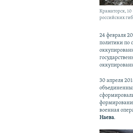
Краматорск, 10 
российских гиб
24 февраля 2
политики по 
оккупированн
государствен
оккупированн
30 апреля 20
объединенных
сформировали
формирований
военная опер
Наева
.