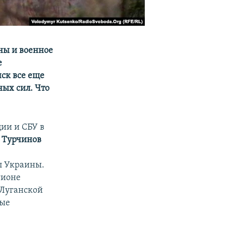
ны и военное
е
ск все еще
ых сил. Что
ции и СБУ в
 Турчинов
л Украины.
гионе
 Луганской
мые