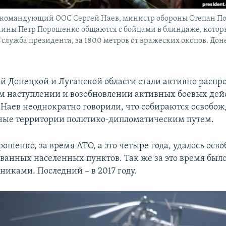
: командующий ООС Сергей Наев, министр обороны Степан По
ины Петр Порошенко общаются с бойцами в блиндаже, котор
служба президента, за 1800 метров от вражеских окопов. Доне
й Донецкой и Луганской области стали активно распр
ом наступлении и возобновлении активных боевых дей
Наев неоднократно говорили, что собираются освобож
ные территории политико-дипломатическим путем.
ошенко, за время АТО, а это четыре года, удалось осво
ванных населенных пунктов. Так же за это время был
никами. Последний – в 2017 году.