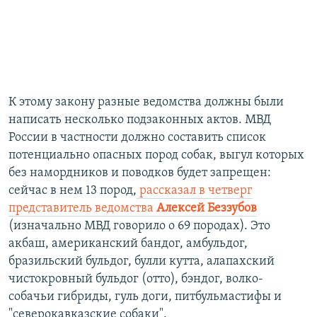
К этому закону разные ведомства должны были
написать несколько подзаконных актов. МВД
России в частности должно составить список
потенциально опасных пород собак, выгул которых
без намордников и поводков будет запрещен:
сейчас в нем 13 пород,
рассказал в четверг
представитель ведомства
Алексей Беззубов
(изначально МВД говорило о 69 породах). Это
акбаш, американский бандог, амбульдог,
бразильский бульдог, булли кутта, алапахский
чистокровный бульдог (отто), бэндог, волко-
собачьи гибриды, гуль доги, питбульмастифы и
"северокавказские собаки".