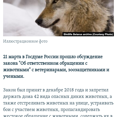
ПРИСОЕДИНЯЙТЕСЬ!
ПОБЕДИТЕЛЕЙ НЕ СУДЯТ?
КРЫМ.НЕПОКОРЕННЫЙ
ELIFBE
УКРАИНСКАЯ ПРОБЛЕМА КРЫМА
Все сайты RFE/RL
Иллюстрационное фото
21 марта в Госдуме России прошло обсуждение
закона "Об ответственном обращении с
животными" с ветеринарами, зоозащитниками и
учеными.
Закон был принят в декабре 2018 года и запретил
держать дома 42 вида опасных диких животных, а
также отстреливать животных на улице, устраивать
бои с участием животных, пропагандировать
жестокое обращение с животными, содержать их в