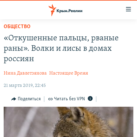
Доступность
ссылки
Вернуться
ОБЩЕСТВО
к
НОВОСТИ
«Откушенные пальцы, рваные
основному
СПЕЦПРОЕКТЫ
содержанию
раны». Волки и лисы в домах
ВОДА
Вернутся
ГРУЗ 200
россиян
к
ИСТОРИЯ
КАРТА ВОЕННЫХ ОБЪЕКТОВ КРЫМА
главной
Нина Давлетзянова
Настоящее Время
ЕЩЕ
11 ЛЕТ ОККУПАЦИИ КРЫМА. 11 ИСТОРИЙ СОПРОТИВЛЕНИЯ
навигации
Вернутся
21 марта 2019, 22:45
РАДІО СВОБОДА
ИНТЕРАКТИВ
к
КАК ОБОЙТИ БЛОКИРОВКУ
ИНФОГРАФИКА
Поделиться
Читать без VPN
поиску
ТЕЛЕПРОЕКТ КРЫМ.РЕАЛИИ
Українською
СОВЕТЫ ПРАВОЗАЩИТНИКОВ
Qırımtatar
ПРОПАВШИЕ БЕЗ ВЕСТИ