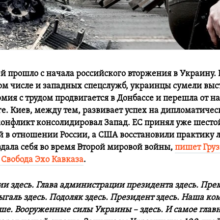
ей прошло с начала российского вторжения в Украину.
том числе и западных спецслужб, украинцы сумели выс
мия с трудом продвигается в Донбассе и перешла от н
ге. Киев, между тем, развивает успех на дипломатичес
онфликт консолидировал Запад. ЕС принял уже шестой
й в отношении России, а США восстановили практику л
вдала себя во время Второй мировой войны,
пишет Гру
 Свобода Эхо Кавказа
.
ии здесь. Глава администрации президента здесь. Пр
аль здесь. Подоляк здесь. Президент здесь. Наша ко
ше. Вооруженные силы Украины – здесь. И самое главн