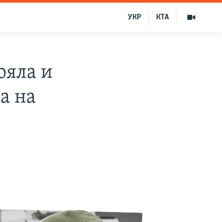
УКР
КТА
ояла и
а на