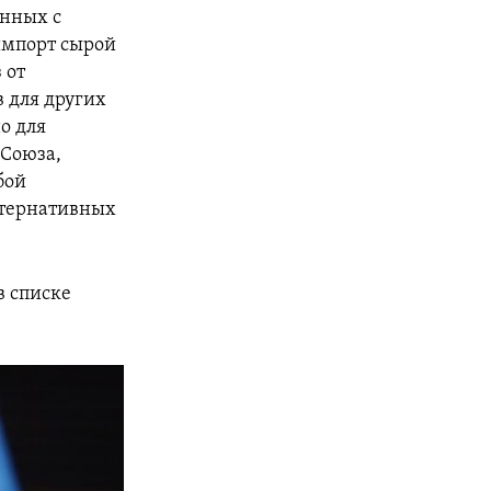
анных с
 импорт сырой
 от
в для других
о для
 Союза,
бой
ьтернативных
в списке