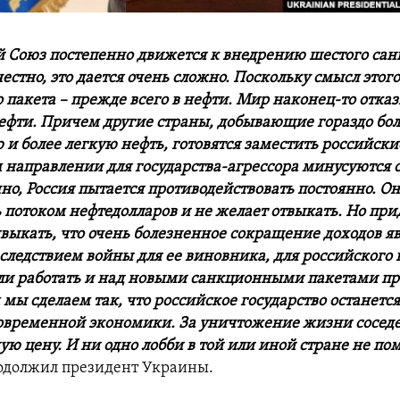
 Союз постепенно движется к внедрению шестого са
честно, это дается очень сложно. Поскольку смысл этог
 пакета – прежде всего в нефти. Мир наконец-то отказ
ефти. Причем другие страны, добывающие гораздо бол
и более легкую нефть, готовятся заместить российски
ом направлении для государства-агрессора минусуются
но, Россия пытается противодействовать постоянно. Он
 потоком нефтедолларов и не желает отвыкать. Но при
выкать, что очень болезненное сокращение доходов яв
ледствием войны для ее виновника, для российского г
и работать и над новыми санкционными пакетами про
мы сделаем так, что российское государство останется
современной экономики. За уничтожение жизни сосед
ую цену. И ни одно лобби в той или иной стране не по
одолжил президент Украины.