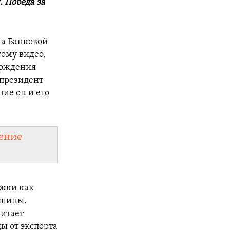
 Победа за
на Банковой
гому видео,
ерждения
 президент
ние он и его
ение
ржки как
ашины.
читает
ы от экспорта