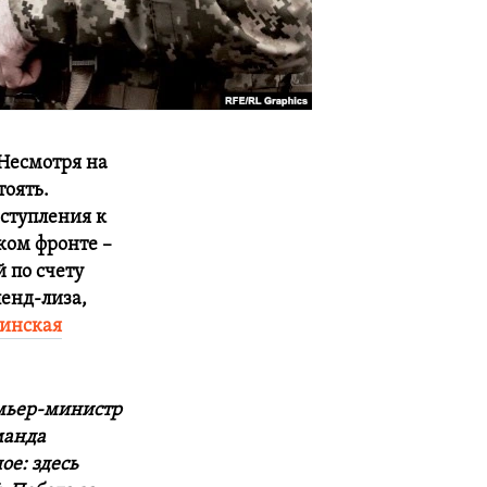
 Несмотря на
тоять.
аступления к
ком фронте –
 по счету
енд-лиза,
зинская
емьер-министр
манда
ое: здесь