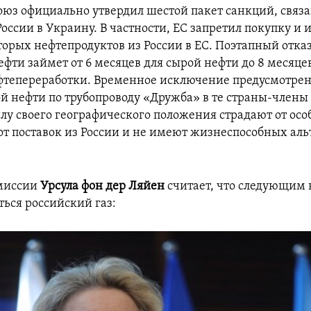
оюз официально утвердил шестой пакет санкций, связ
оссии в Украину. В частности, ЕС запретил покупку и
торых нефтепродуктов из России в ЕС. Поэтапный отказ
фти займет от 6 месяцев для сырой нефти до 8 месяце
фтепереработки. Временное исключение предусмотрен
й нефти по трубопроводу «Дружба» в те страны-члены
илу своего географического положения страдают от осо
от поставок из России и не имеют жизнеспособных ал
омиссии
Урсула фон дер Ляйен
считает, что следующим 
ться российский газ: