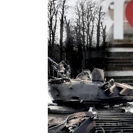
ПОБЕДИТЕЛЕЙ НЕ СУДЯТ?
КРЫМ.НЕПОКОРЕННЫЙ
ELIFBE
УКРАИНСКАЯ ПРОБЛЕМА КРЫМА