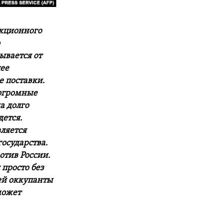
нкционного
о
ывается от
ее
е поставки.
 огромные
а долго
дется.
ляется
осударства.
тив России.
 просто без
ей оккупанты
может