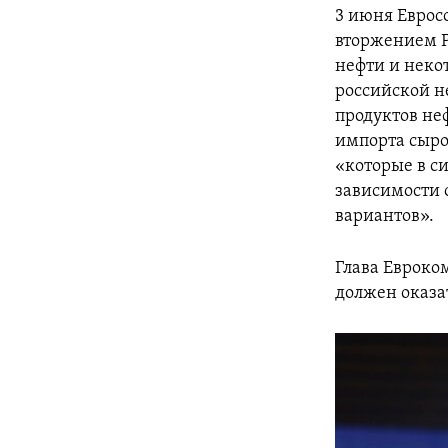
3 июня Еврос
вторжением Р
нефти и неко
российской не
продуктов не
импорта сыро
«которые в с
зависимости 
вариантов».
Глава Еврок
должен оказа