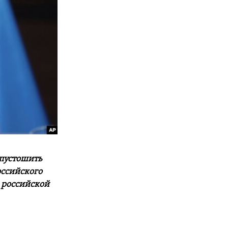
опустошить
оссийского
% российской