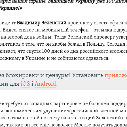
арод нашей страны. Защищаем Украину уже 100 дней.
Украине!»
езидент
Владимир Зеленский
произнес у своего офиса 
. Видео, снятое на мобильный телефон – отсылка к дру
на второй день войны. Тогда Зеленский опроверг утв
олитиков о том, что он якобы бежал в Польшу. Сегодня
ивает, что спустя 100 дней со дня российского вторже
режнему в Украине и не собираются сдаваться.
ез блокировки и цензуры! Установить
прилож
лии для
iOS
і
Android
.
ев требует от западных партнеров еще большей подде
к и экономическим удушением российской военной м
осоюзом шестой по счету пакет санкций Зеленский с
, так как он все еще позволяет Москве получать доход