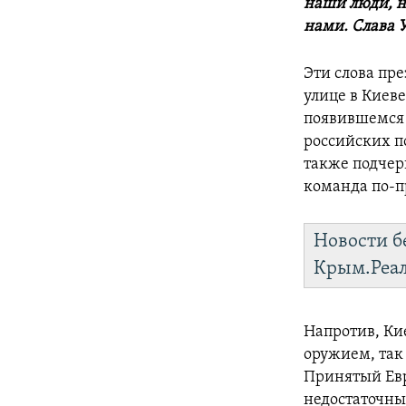
наши люди, н
нами. Слава 
Эти слова пр
улице в Киеве
появившемся 
российских п
также подчерк
команда по-п
Новости б
Крым.Реа
Напротив, Ки
оружием, та
Принятый Евр
недостаточным