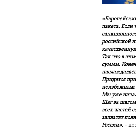
«Европейский
пакета. Если 
санкционного
российской н
качественную 
Так что в эт
суммы. Конеч
наслаждалась
Придется при
неизбежным с
Мы уже начал
Шаг за шагом 
всех частей 
заплатят полн
России»
,
–
пр