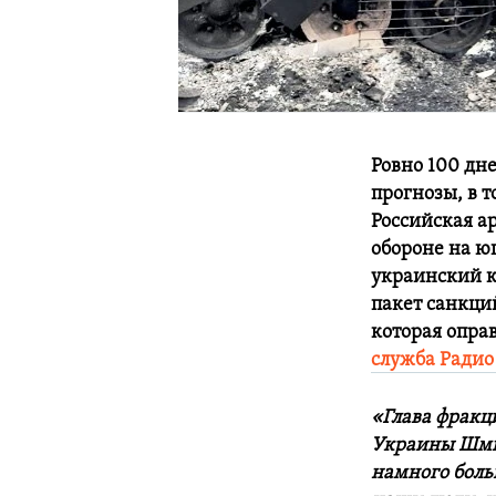
Ровно 100 дн
прогнозы, в 
Российская ар
обороне на ю
украинский к
пакет санкци
которая опра
служба Радио
«Глава фракц
Украины Шмыг
намного боль