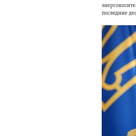
энергоносител
последние де