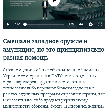
Auto
0:00
3:45
240p
Смешали западное оружие и
360p
Auto
240p
360p
480p
амуницию, но это принципиально
480p
разная помощь
720p
720p
1080p
1080p
Сложно оценить общие объемы военной помощи
Украине со стороны как НАТО, так и отдельных
стран-партнеров. Оружие и околовоенные
технологии либо передают безвозмездно как в
рамках отдельных программ от разных страны, так
и коллективно, либо продают украинскому
министерству обороны, фонду «Повернись живим»