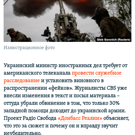
ПРИСОЕДИНЯЙТЕСЬ!
ПОБЕДИТЕЛЕЙ НЕ СУДЯТ?
КРЫМ.НЕПОКОРЕННЫЙ
ELIFBE
УКРАИНСКАЯ ПРОБЛЕМА КРЫМА
Все сайты RFE/RL
Иллюстрационное фото
Украинский министр иностранных дел требует от
американского телеканала
провести служебное
расследование
и установить виновного в
распространении «фейков». Журналисты CBS уже
внесли изменения в текст и посыл материала –
оттуда убрали обвинение в том, что только 30%
западной помощи доходит до украинской армии.
Проект Радiо Свобода
«Донбасс Реалии»
объясняет,
что это за сюжет и почему он и вправду звучит
неубедительно.