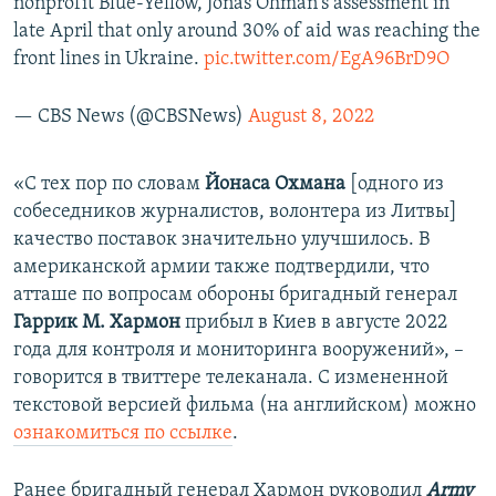
nonprofit Blue-Yellow, Jonas Ohman's assessment in
late April that only around 30% of aid was reaching the
front lines in Ukraine.
pic.twitter.com/EgA96BrD9O
— CBS News (@CBSNews)
August 8, 2022
«С тех пор по словам
Йонаса Охмана
[одного из
собеседников журналистов, волонтера из Литвы]
качество поставок значительно улучшилось. В
американской армии также подтвердили, что
атташе по вопросам обороны бригадный генерал
Гаррик М. Хармон
прибыл в Киев в августе 2022
года для контроля и мониторинга вооружений», –
говорится в твиттере телеканала. С измененной
текстовой версией фильма (на английском) можно
ознакомиться по ссылке
.
Ранее бригадный генерал Хармон руководил
Army