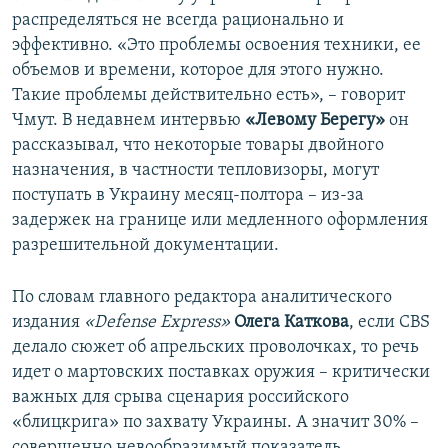
д
ю
распределяться не всегда рационально и
у
щ
эффективно. «Это проблемы освоения техники, ее
щ
и
объемов и времени, которое для этого нужно.
и
й
Такие проблемы действительно есть», – говорит
й
с
Чмут. В недавнем интервью
«Левому Берегу»
он
с
л
рассказывал, что некоторые товары двойного
л
а
назначения, в частности тепловизоры, могут
а
й
поступать в Украину месяц-полтора – из-за
й
д
задержек на границе или медленного оформления
д
разрешительной документации.
По словам главного редактора аналитического
издания
«Defense Express»
Олега Каткова
, если CBS
делало сюжет об апрельских проволочках, то речь
идет о мартовских поставках оружия – критически
важных для срыва сценария российского
«блицкрига» по захвату Украины. А значит 30% –
совершенно невообразимый показатель.