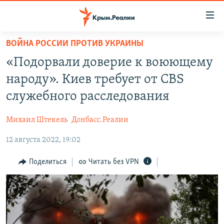
Доступность
ссылки
Вернуться
ВОЙНА РОССИИ ПРОТИВ УКРАИНЫ
к
НОВОСТИ
«Подорвали доверие к воюющему
основному
СПЕЦПРОЕКТЫ
содержанию
народу». Киев требует от CBS
ВОДА
Вернутся
ГРУЗ 200
служебного расследования
к
ИСТОРИЯ
КАРТА ВОЕННЫХ ОБЪЕКТОВ КРЫМА
главной
Михаил Штекель
Донбасс.Реалии
ЕЩЕ
11 ЛЕТ ОККУПАЦИИ КРЫМА. 11 ИСТОРИЙ СОПРОТИВЛЕНИЯ
навигации
Вернутся
12 августа 2022, 19:02
РАДІО СВОБОДА
ИНТЕРАКТИВ
к
КАК ОБОЙТИ БЛОКИРОВКУ
ИНФОГРАФИКА
Поделиться
Читать без VPN
поиску
ТЕЛЕПРОЕКТ КРЫМ.РЕАЛИИ
Українською
СОВЕТЫ ПРАВОЗАЩИТНИКОВ
Qırımtatar
ПРОПАВШИЕ БЕЗ ВЕСТИ