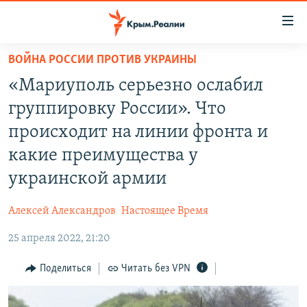
Доступность
ссылки
Вернуться
ВОЙНА РОССИИ ПРОТИВ УКРАИНЫ
к
НОВОСТИ
«Мариуполь серьезно ослабил
основному
СПЕЦПРОЕКТЫ
содержанию
группировку России». Что
ВОДА
Вернутся
ГРУЗ 200
происходит на линии фронта и
к
ИСТОРИЯ
КАРТА ВОЕННЫХ ОБЪЕКТОВ КРЫМА
какие преимущества у
главной
ЕЩЕ
11 ЛЕТ ОККУПАЦИИ КРЫМА. 11 ИСТОРИЙ СОПРОТИВЛЕНИЯ
навигации
украинской армии
Вернутся
РАДІО СВОБОДА
ИНТЕРАКТИВ
к
Алексей Александров
Настоящее Время
КАК ОБОЙТИ БЛОКИРОВКУ
ИНФОГРАФИКА
поиску
25 апреля 2022, 21:20
ТЕЛЕПРОЕКТ КРЫМ.РЕАЛИИ
Українською
Поделиться
Читать без VPN
СОВЕТЫ ПРАВОЗАЩИТНИКОВ
Qırımtatar
ПРОПАВШИЕ БЕЗ ВЕСТИ