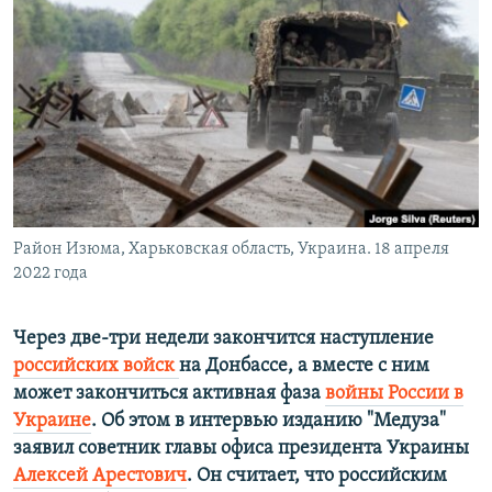
ПРИСОЕДИНЯЙТЕСЬ!
ПОБЕДИТЕЛЕЙ НЕ СУДЯТ?
КРЫМ.НЕПОКОРЕННЫЙ
ELIFBE
УКРАИНСКАЯ ПРОБЛЕМА КРЫМА
Все сайты RFE/RL
Район Изюма, Харьковская область, Украина. 18 апреля
2022 года
Через две-три недели закончится наступление
российских войск
на Донбассе, а вместе с ним
может закончиться активная фаза
войны России в
Украине
. Об этом в интервью изданию "Медуза"
заявил советник главы офиса президента Украины
Алексей Арестович
. Он считает, что российским