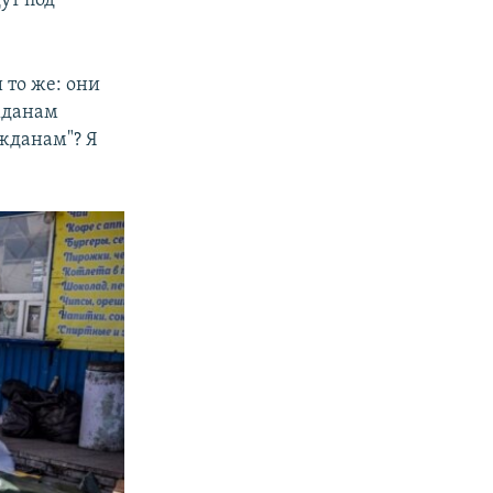
ут под
 то же: они
жданам
ажданам"? Я