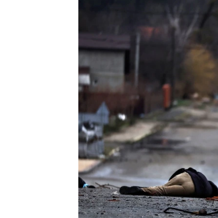
ПОБЕДИТЕЛЕЙ НЕ СУДЯТ?
КРЫМ.НЕПОКОРЕННЫЙ
ELIFBE
УКРАИНСКАЯ ПРОБЛЕМА КРЫМА