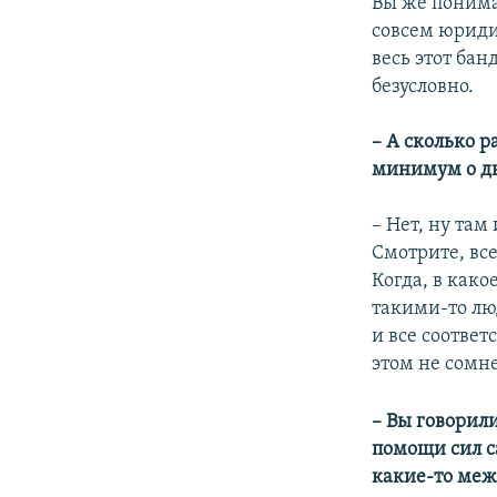
Вы же понима
совсем юриди
весь этот ба
безусловно.
– А сколько 
минимум о дв
– Нет, ну там
Смотрите, все
Когда, в како
такими-то лю
и все соотве
этом не сомне
– Вы говорили
помощи сил с
какие-то меж