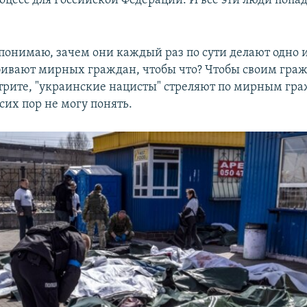
оцесс для Российской Федерации. И все эти люди попад
 понимаю, зачем они каждый раз по сути делают одно и
ивают мирных граждан, чтобы что? Чтобы своим гра
отрите, "украинские нацисты" стреляют по мирным гр
 сих пор не могу понять.