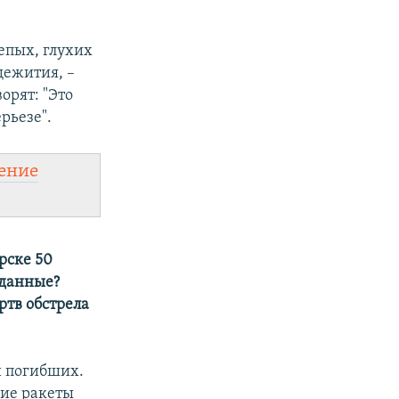
епых, глухих
щежития, –
орят: "Это
рьезе".
ение
рске 50
 данные?
ртв обстрела
и погибших.
ние ракеты