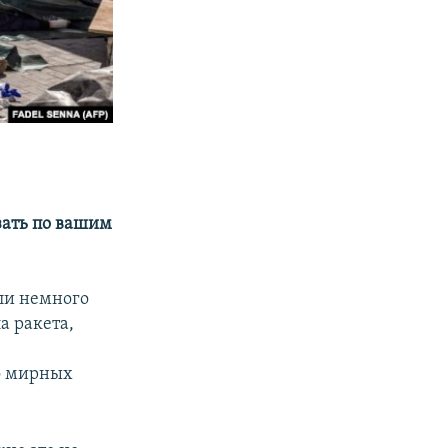
азать по вашим
али немного
а ракета,
о мирных