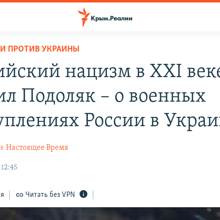
И ПРОТИВ УКРАИНЫ
ийский нацизм в XXI век
л Подоляк – о военных
уплениях России в Укра
н
Настоящее Время
 12:45
ся
Читать без VPN