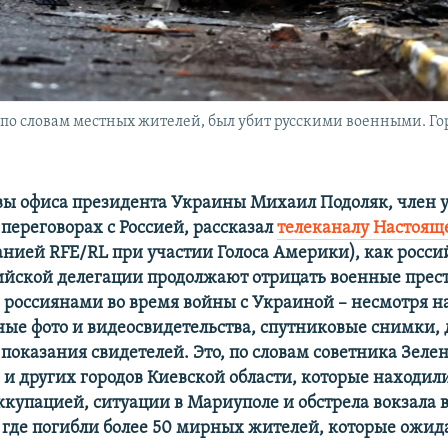
о словам местных жителей, был убит русскими военными. Гор
вы офиса президента Украины Михаил Подоляк, член 
переговорах с Россией, рассказал
телеканалу Настоящ
анией RFE/RL при участии Голоса Америки), как росси
ийской делегации продолжают отрицать военные прес
россиянами во время войны с Украиной – несмотря н
ые фото и видеосвидетельства, спутниковые снимки,
показания свидетелей. Это, по словам советника Зелен
 и других городов Киевской области, которые находил
ккупацией, ситуации в Мариуполе и обстрела вокзала 
 где погибли более 50 мирных жителей, которые ожид