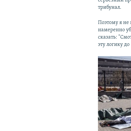
серьезный пр
трибунал.
Поэтому я не
намеренно уб
сказать: "См
эту логику до