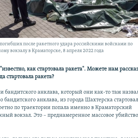
погибших после ракетного удара российскими войсками по
му вокзалу в Краматорске, 8 апреля 2022 года
 "известно, как стартовала ракета". Можете нам расск
да стартовала ракета?
ии бандитского анклава, который они как-то там назв
го бандитского анклава, из города Шахтерска стартовал
ретно по траектории попала именно в Краматорский
ный вокзал. Это – преднамеренное массовое убийств