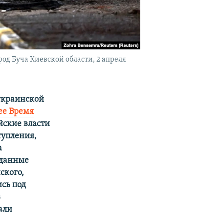
од Буча Киевской области, 2 апреля
украинской
ее Время
йские власти
тупления,
а
 данные
ского,
ись под
в
али