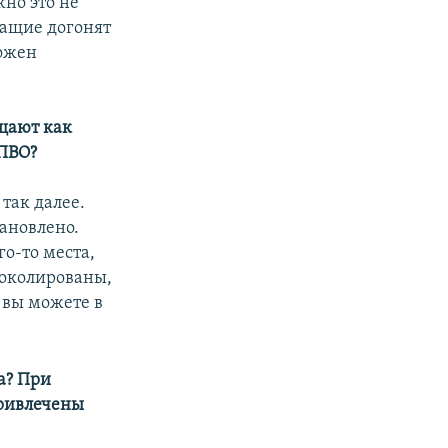
но это не
жащие догонят
тожен
бщают как
 ПВО?
 так далее.
тановлено.
го-то места,
токолированы,
 вы можете в
а? При
ривлечены