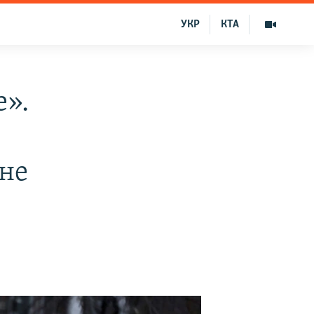
УКР
КТА
е».
ине