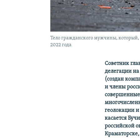
Тело гражданского мужчины, который, п
2022 года
Советник гла
делегации на 
(создан комп
и члены росс
совершенные 
многочисленн
геолокации и 
касается Бучи
российской о
Краматорске,