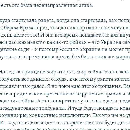
о есть это была целенаправленная атака.
ткуда стартовала ракета, когда она стартовала, как попа
ы берем Краматорск, то я до сих пор одного не могу по
день делает это! И она все время попадает. Но для вн
они рассказывают о каких-то фейках – что Украина са
детские сады – и поэтому Россия в Украине не может п
му что в это время наша армия бомбит наших же мирн
Но ведь в принципе мир открыт, мир сейчас очень лег
получить все данные: откуда, как почему ракета взлете
стрелял и так далее. Я не понимаю этого отрицания. Ве
есть юридические претензии за нарушение правил и 
ведения войны. А это конкретные уголовные дела, под
международные трибуналы. И туда будут попадать ко
командиры, конкретные исполнители. Так что им не уд
4 году, отсидеться где-то в стороне. Нет, это будет дос