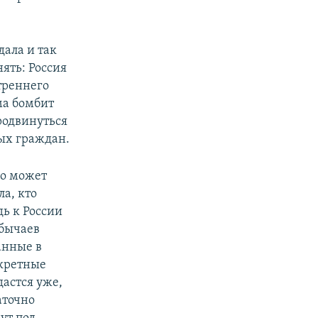
дала и так
нять: Россия
утреннего
ма бомбит
родвинуться
ых граждан.
ко может
ла, кто
дь к России
обычаев
анные в
нкретные
астся уже,
таточно