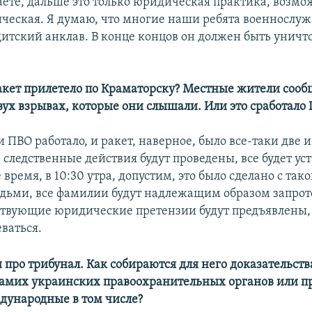
ете, дальше это только юридическая практика, возмож
ческая. Я думаю, что многие наши ребята военнослу
ндитский анклав. В конце концов он должен быть унич
ракет прилетело по Краматорску? Местные жители соо
ух взрывах, которые они слышали. Или это сработало
 и ПВО работало, и ракет, наверное, было все-таки две и
 следственные действия будут проведены, все будет ус
е время, в 10:30 утра, допустим, это было сделано с тако
дьми, все фамилии будут надлежащим образом запро
тствующие юридические претензии будут предъявлены,
ваться.​
 про трибунал. Как собираются для него доказательств
амих украинских правоохранительных органов или п
дународные в том числе?