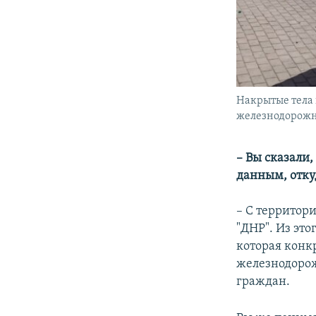
Накрытые тела 
железнодорожно
– Вы сказали,
данным, отку
– С территор
"ДНР". Из это
которая конк
железнодорож
граждан.