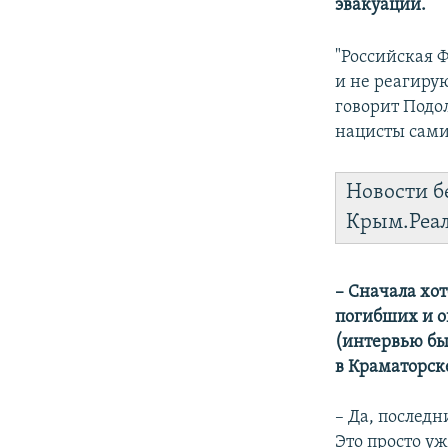
эвакуации.
"Российская 
и не реагиру
говорит Подол
нацисты сами
Новости б
Крым.Реа
– Сначала хот
погибших и о
(интервью был
в Краматорс
– Да, последн
Это просто у