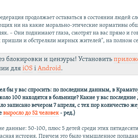
Федерация продолжает оставаться в состоянии людей сл
ющих ни на какие морально-этические нормативы об
як. – Они поднимают глаза, смотрят на вас прямо и гов
 пришли и обстреляли мирных жителей", на полном се
ез блокировки и цензуры! Установить
прилож
лии для
iOS
і
Android
.
ел бы у вас спросить: по последним данным, в Крамато
коло 100 находятся в больнице? Какие у вас последние
о записано вечером 7 апреля, с тех пор количество же
ке
выросло до 52 человек
- ред.)
ие данные: 50-100, плюс 5 детей среди этих пятидесят
жасная история. Причем это было умышленное попада