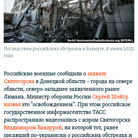
ПРИСОЕДИНЯЙТЕСЬ!
ПОБЕДИТЕЛЕЙ НЕ СУДЯТ?
КРЫМ.НЕПОКОРЕННЫЙ
ELIFBE
УКРАИНСКАЯ ПРОБЛЕМА КРЫМА
Все сайты RFE/RL
Последствия российских обстрелов в Бахмуте, 8 июня 2022
года
Российские военные сообщили о
захвате
Святогорска
в Донецкой области – города на севере
области, северо-западнее захваченного ранее
Лимана. Министр обороны России
Сергей Шойгу
назвал
это "освобождением". При этом российское
государственное информагентство ТАСС
распространило видеозапись с мэром Святогорска
Владимиром Бандурой
, на которой тот, ранее
писавший по-украински о российских обстрелах и