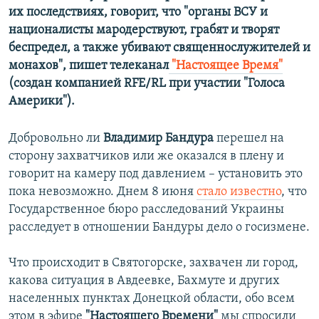
их последствиях, говорит, что "органы ВСУ и
националисты мародерствуют, грабят и творят
беспредел, а также убивают священнослужителей и
монахов",
пишет телеканал
"Настоящее Время"
​
(создан компанией RFE/RL при участии "Голоса
Америки"). ​
Добровольно ли
Владимир Бандура
перешел на
сторону захватчиков или же оказался в плену и
говорит на камеру под давлением – установить это
пока невозможно. Днем 8 июня
стало известно
, что
Государственное бюро расследований Украины
расследует в отношении Бандуры дело о госизмене.
Что происходит в Святогорске, захвачен ли город,
какова ситуация в Авдеевке, Бахмуте и других
населенных пунктах Донецкой области, обо всем
этом в эфире
"Настоящего Времени"
мы спросили