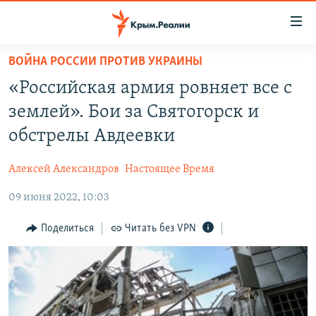
Доступность
ссылки
Вернуться
ВОЙНА РОССИИ ПРОТИВ УКРАИНЫ
к
НОВОСТИ
«Российская армия ровняет все с
основному
СПЕЦПРОЕКТЫ
содержанию
землей». Бои за Святогорск и
ВОДА
Вернутся
ГРУЗ 200
обстрелы Авдеевки
к
ИСТОРИЯ
КАРТА ВОЕННЫХ ОБЪЕКТОВ КРЫМА
главной
Алексей Александров
Настоящее Время
ЕЩЕ
11 ЛЕТ ОККУПАЦИИ КРЫМА. 11 ИСТОРИЙ СОПРОТИВЛЕНИЯ
навигации
Вернутся
09 июня 2022, 10:03
РАДІО СВОБОДА
ИНТЕРАКТИВ
к
КАК ОБОЙТИ БЛОКИРОВКУ
ИНФОГРАФИКА
Поделиться
Читать без VPN
поиску
ТЕЛЕПРОЕКТ КРЫМ.РЕАЛИИ
Українською
СОВЕТЫ ПРАВОЗАЩИТНИКОВ
Qırımtatar
ПРОПАВШИЕ БЕЗ ВЕСТИ