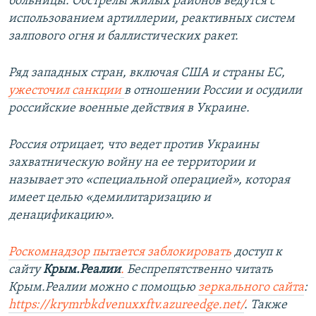
больницы. Обстрелы жилых районов ведутся с
использованием артиллерии, реактивных систем
залпового огня и баллистических ракет.
Ряд западных стран, включая США и страны ЕС,
ужесточил санкции
в отношении России и осудили
российские военные действия в Украине.
Россия отрицает, что ведет против Украины
захватническую войну на ее территории и
называет это «специальной операцией», которая
имеет целью «демилитаризацию и
денацификацию».
Роскомнадзор пытается заблокировать
доступ к
сайту
Крым.Реалии
.
Беспрепятственно читать
Крым.Реалии можно с помощью
зеркального сайта
:
https://krymrbkdvenuxxftv.azureedge.net/
.
Также