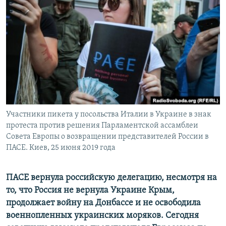
ПРИСОЕДИНЯЙТЕСЬ!
ПОБЕДИТЕЛЕЙ НЕ СУДЯТ?
КРЫМ.НЕПОКОРЕННЫЙ
ELIFBE
УКРАИНСКАЯ ПРОБЛЕМА КРЫМА
Все сайты RFE/RL
Участники пикета у посольства Италии в Украине в знак
протеста против решения Парламентской ассамблеи
Совета Европы о возвращении представителей России в
ПАСЕ. Киев, 25 июня 2019 года
ПАСЕ вернула российскую делегацию, несмотря на
то, что Россия не вернула Украине Крым,
продолжает войну на Донбассе и не освободила
военнопленных украинских моряков. Сегодня