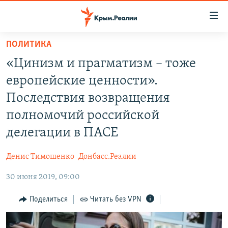
Доступность
ссылки
Вернуться
ПОЛИТИКА
к
НОВОСТИ
«Цинизм и прагматизм – тоже
основному
СПЕЦПРОЕКТЫ
содержанию
европейские ценности».
ВОДА
Вернутся
ГРУЗ 200
Последствия возвращения
к
ИСТОРИЯ
КАРТА ВОЕННЫХ ОБЪЕКТОВ КРЫМА
полномочий российской
главной
ЕЩЕ
11 ЛЕТ ОККУПАЦИИ КРЫМА. 11 ИСТОРИЙ СОПРОТИВЛЕНИЯ
навигации
делегации в ПАСЕ
Вернутся
РАДІО СВОБОДА
ИНТЕРАКТИВ
к
Денис Тимошенко
Донбасс.Реалии
КАК ОБОЙТИ БЛОКИРОВКУ
ИНФОГРАФИКА
поиску
30 июня 2019, 09:00
ТЕЛЕПРОЕКТ КРЫМ.РЕАЛИИ
Українською
Поделиться
Читать без VPN
СОВЕТЫ ПРАВОЗАЩИТНИКОВ
Qırımtatar
ПРОПАВШИЕ БЕЗ ВЕСТИ