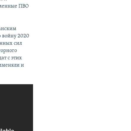
ременные ПВО
анским
 войну 2020
енных сил
горного
ат с этих
рименяли и