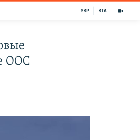
УКР
КТА
рвые
е ООС