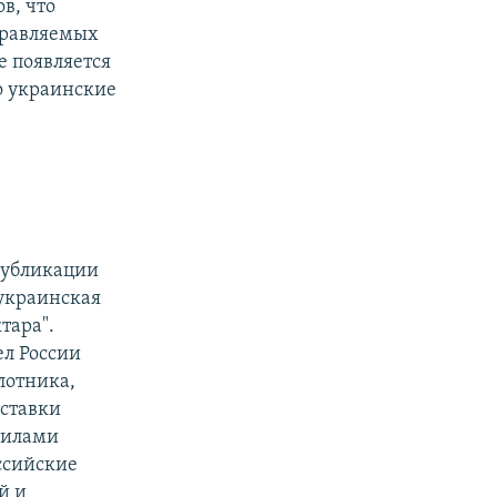
в, что
правляемых
е появляется
о украинские
публикации
 украинская
тара".
ел России
лотника,
оставки
силами
ссийские
й и