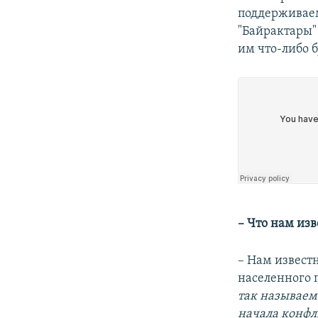
поддерживаем
"Байрактары" 
им что-либо б
– Что нам изв
– Нам известн
населенного 
так называемо
начала конфли