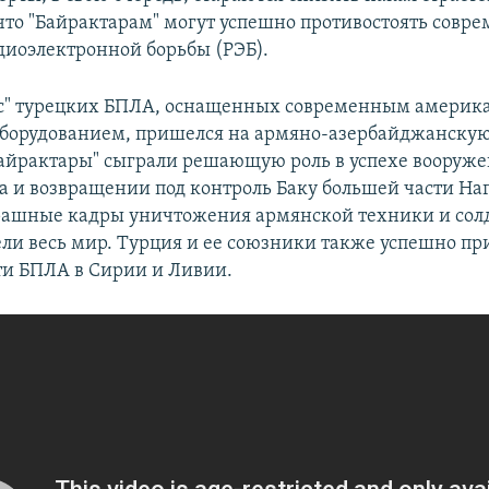
 что "Байрактарам" могут успешно противостоять сов
адиоэлектронной борьбы (РЭБ).
ас" турецких БПЛА, оснащенных современным америк
борудованием, пришелся на армяно-азербайджанскую
"Байрактары" сыграли решающую роль в успехе вооруж
 и возвращении под контроль Баку большей части На
рашные кадры уничтожения армянской техники и солд
ели весь мир. Турция и ее союзники также успешно п
и БПЛА в Сирии и Ливии.