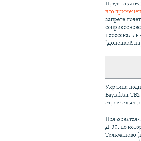
Представител
что применен
запрете поле
соприкоснове
пересекал л
"Донецкой на
Украина подп
Bayraktar TB2
строительств
Пользователя
Д-30, по кот
Тельманово (