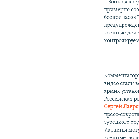
в Бойковское)
примерно соо
боеприпасов "
предупрежден
военные дейс
контролируем
Комментаторы
видео стали 
армия устано
Российская р
Сергей Лавро
пресс-секрет
турецкого ор
Украины могу
военные экспе