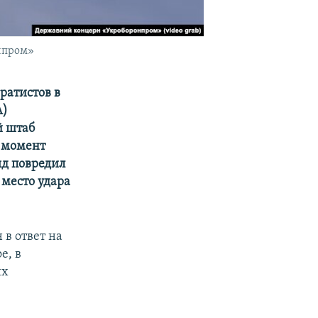
нпром»
ратистов в
А)
й штаб
 момент
яд повредил
 место удара
 в ответ на
е, в
их