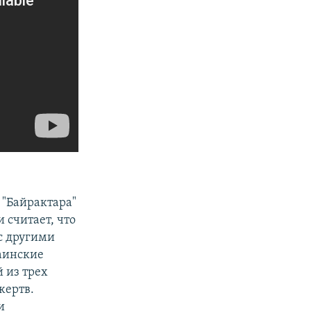
 "Байрактара"
 считает, что
с другими
раинские
 из трех
жертв.
и