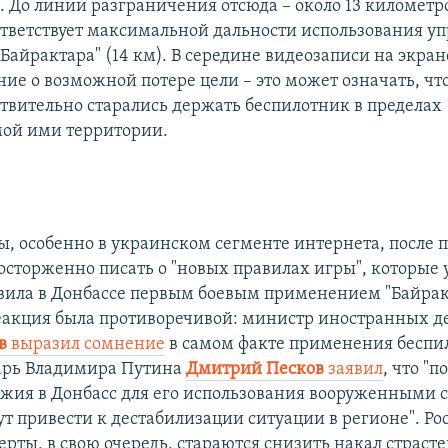
. До линии разграничения отсюда – около 13 километро
тветствует максимальной дальности использования у
Байрактара" (14 км). В середине видеозаписи на экран
ие о возможной потере цели – это может означать, чт
твительно старались держать беспилотник в пределах
ой ими территории.
, особенно в украинском сегменте интернета, после 
восторженно писать о "новых правилах игры", которые
вила в Донбассе первым боевым применением "Байрак
еакция была противоречивой: министр иностранных д
в
выразил сомнение
в самом факте применения беспи
арь Владимира Путина
Дмитрий Песков
заявил
, что "п
ужия в Донбасс для его использования вооруженными 
т привести к дестабилизации ситуации в регионе". Ро
рты, в свою очередь, стараются снизить накал страсте