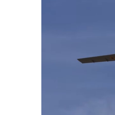
ПОБЕДИТЕЛЕЙ НЕ СУДЯТ?
КРЫМ.НЕПОКОРЕННЫЙ
ELIFBE
УКРАИНСКАЯ ПРОБЛЕМА КРЫМА