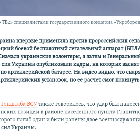
 TB2» специалистами государственного концерна «Укроборо
краина впервые применила против пророссийских сепа
ецкий боевой беспилотный летательный аппарат (БПЛ
 Сначала украинские волонтеры, а затем и Генеральны
сил Украины опубликовали кадры, на которых заснят
 по артиллерийской батарее. На видео видно, что снар
артиллерийских установок, но ее расчет смог покинуть
 Генштаба ВСУ
также говорилось, что удар был нанесен
инских позиций в районе населенного пункта Гранитно
оторого погиб один и были ранены двое военнослужащ
 сил Украины.