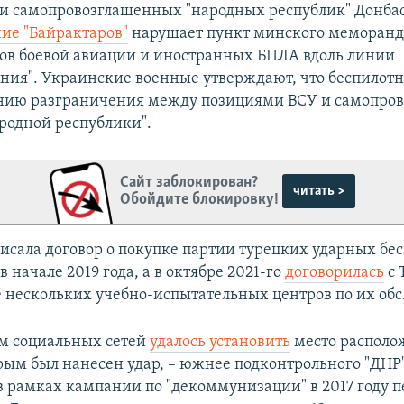
и самопровозглашенных "народных республик" Донба
ие "Байрактаров"
нарушает пункт минского меморанд
тов боевой авиации и иностранных БПЛА вдоль линии
ния". Украинские военные утверждают, что беспилотн
инию разграничения между позициями ВСУ и самопро
родной республики".
Сайт заблокирован?
читать >
Обойдите блокировку!
исала договор о покупке партии турецких ударных бе
 в начале 2019 года, а в октябре 2021-го
договорилась
с 
е нескольких учебно-испытательных центров по их об
м социальных сетей
удалось установить
место располо
орым был нанесен удар, – южнее подконтрольного "ДНР
в рамках кампании по "декоммунизации" в 2017 году 