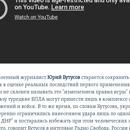
военный журналист
Юрий Бутусов
старается сохранять
ь в оценке реальных последствий первого применения
н не склонен называть это "изменением правил игры" и
ьзу турецкие БПЛА могут принести лишь в комплексе 
ений и войск. В то же время, по словам Бутусова, ук
ренно ограничились нанесением удара лишь по одной
к ДНР" и постарались избежать при этом человеческих 
то, говорит Бутусов в интервью Радио Свобода, России 