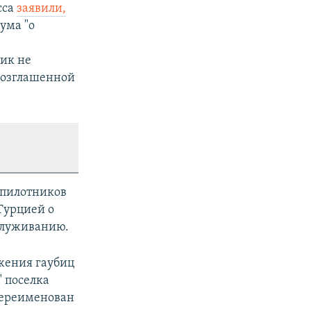
сса
заявили,
ума "о
ик не
возглашенной
спилотников
Турцией о
служиванию.
жения гаубиц
" поселка
переименован