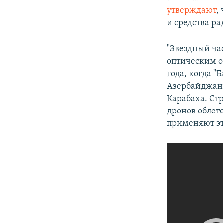
утверждают
,
и средства р
"Звездный ч
оптическим о
года, когда 
Азербайджана
Карабаха. Ст
дронов облет
применяют эт