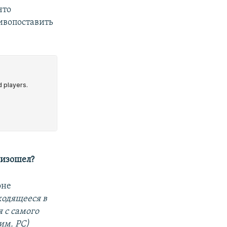
что
тивопоставить
оизошел?
оне
ходящееся в
я с самого
им. РС)