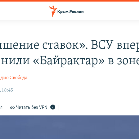
шение ставок». ВСУ впе
нили «Байрактар» в зон
дио Свобода
 10:45
ся
Читать без VPN