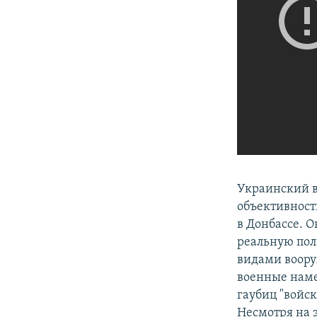
Украинский 
объективност
в Донбассе. О
реальную пол
видами вооруж
военные наме
гаубиц "войс
Несмотря на э