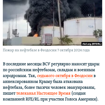
ПРИСОЕДИНЯЙТЕСЬ!
ПОБЕДИТЕЛЕЙ НЕ СУДЯТ?
КРЫМ.НЕПОКОРЕННЫЙ
ELIFBE
УКРАИНСКАЯ ПРОБЛЕМА КРЫМА
Все сайты RFE/RL
Пожар на нефтебазе в Феодосии 7 октября 2024 года
В последние месяцы ВСУ регулярно наносят удары
по российским нефтебазам, складам и военным
аэродромам. Так,
седьмого октября в Феодосии
в
аннексированном Крыму была атакована
нефтебаза, более тысячи человек эвакуированы,
пишет
телеканал Настоящее Время
(создан
компанией RFE/RL при участии Голоса Америки).