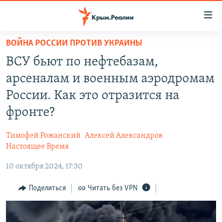
Доступность
ссылки
Вернуться
ВОЙНА РОССИИ ПРОТИВ УКРАИНЫ
к
НОВОСТИ
ВСУ бьют по нефтебазам,
основному
СПЕЦПРОЕКТЫ
содержанию
арсеналам и военным аэродромам
ВОДА
Вернутся
ГРУЗ 200
России. Как это отразится на
к
ИСТОРИЯ
КАРТА ВОЕННЫХ ОБЪЕКТОВ КРЫМА
фронте?
главной
ЕЩЕ
11 ЛЕТ ОККУПАЦИИ КРЫМА. 11 ИСТОРИЙ СОПРОТИВЛЕНИЯ
навигации
Тимофей Рожанский
Алексей Александров
Вернутся
РАДІО СВОБОДА
ИНТЕРАКТИВ
Настоящее Время
к
КАК ОБОЙТИ БЛОКИРОВКУ
ИНФОГРАФИКА
поиску
10 октября 2024, 17:30
ТЕЛЕПРОЕКТ КРЫМ.РЕАЛИИ
Українською
Поделиться
Читать без VPN
СОВЕТЫ ПРАВОЗАЩИТНИКОВ
Qırımtatar
ПРОПАВШИЕ БЕЗ ВЕСТИ