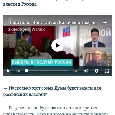
власти в России.
Политолог Константин Калачев о том, чем важны выборы в Госдуму
видео
Крым.Реалии
No media source currently available
0:00
5:36
— Насколько этот созыв Думы будет важен для
российских властей?
— Безусловно, он будет важен с точки зрения
управляемости, с точки зрения конституционного