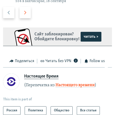
554 в Бахчисарае, 18 сентября
П
С
р
л
е
е
д
д
Сайт заблокирован?
ы
у
читать >
Обойдите блокировку!
д
ю
у
щ
щ
и
и
й
Поделиться
Читать без VPN
Follow us
й
с
с
л
Настоящее Время
л
а
(Перепечатка из
Настоящего времени
)
а
й
й
д
д
This item is part of
Россия
Политика
Общество
Все статьи