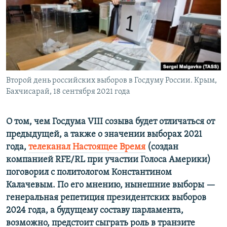
ПРИСОЕДИНЯЙТЕСЬ!
ПОБЕДИТЕЛЕЙ НЕ СУДЯТ?
КРЫМ.НЕПОКОРЕННЫЙ
ELIFBE
УКРАИНСКАЯ ПРОБЛЕМА КРЫМА
Все сайты RFE/RL
Второй день российских выборов в Госдуму России. Крым,
Бахчисарай, 18 сентября 2021 года
О том, чем Госдума VIII созыва будет отличаться от
предыдущей, а также о значении выборах 2021
года,
телеканал Настоящее Время
(создан
компанией RFE/RL при участии Голоса Америки)
поговорил с политологом Константином
Калачевым. По его мнению, нынешние выборы —
генеральная репетиция президентских выборов
2024 года, а будущему составу парламента,
возможно, предстоит сыграть роль в транзите