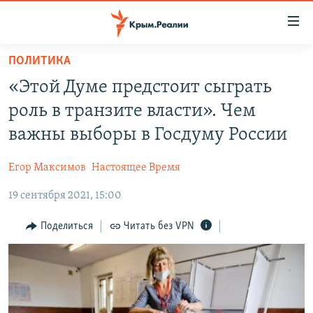
Доступность
ссылки
Вернуться
ПОЛИТИКА
к
НОВОСТИ
«Этой Думе предстоит сыграть
основному
СПЕЦПРОЕКТЫ
содержанию
роль в транзите власти». Чем
ВОДА
Вернутся
ГРУЗ 200
важны выборы в Госдуму России
к
ИСТОРИЯ
КАРТА ВОЕННЫХ ОБЪЕКТОВ КРЫМА
главной
Егор Максимов
Настоящее Время
ЕЩЕ
11 ЛЕТ ОККУПАЦИИ КРЫМА. 11 ИСТОРИЙ СОПРОТИВЛЕНИЯ
навигации
Вернутся
19 сентября 2021, 15:00
РАДІО СВОБОДА
ИНТЕРАКТИВ
к
КАК ОБОЙТИ БЛОКИРОВКУ
ИНФОГРАФИКА
Поделиться
Читать без VPN
поиску
ТЕЛЕПРОЕКТ КРЫМ.РЕАЛИИ
Українською
СОВЕТЫ ПРАВОЗАЩИТНИКОВ
Qırımtatar
ПРОПАВШИЕ БЕЗ ВЕСТИ