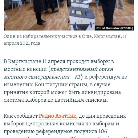
ПРИСОЕДИНЯЙТЕСЬ!
ПОБЕДИТЕЛЕЙ НЕ СУДЯТ?
КРЫМ.НЕПОКОРЕННЫЙ
ELIFBE
Один из избирательных участков в Оше, Кыргызстан, 11
УКРАИНСКАЯ ПРОБЛЕМА КРЫМА
апреля 2021 года
Все сайты RFE/RL
В Кыргызстане 11 апреля проходят выборы в
местные кенеши (
представительный орган
местного самоуправления – КР
) и референдум по
изменению Конституции страны, в случае
принятия которой может быть ликвидирована
система выборов по партийным спискам.
Как сообщает
Радио Азаттык,
до дня проведения
выборов Центральная комиссия по выборам и
проведению референдумов получила 106