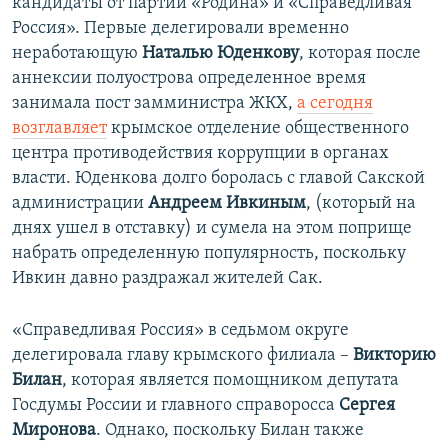
кандидаты от партии «Родина» и «Справедливая
Россия». Первые делегировали временно
неработающую
Наталью Юденкову
, которая после
аннексии полуострова определенное время
занимала пост замминистра ЖКХ,
а сегодня
возглавляет
крымское отделение общественного
центра противодействия коррупции в органах
власти. Юденкова долго боролась с главой Сакской
администрации
Андреем Ивкиным
, (который на
днях ушел в отставку) и сумела на этом поприще
набрать определенную популярность, поскольку
Ивкин давно раздражал жителей Сак.
«Справедливая Россия» в седьмом округе
делегировала главу крымского филиала –
Викторию
Билан
, которая является помощником депутата
Госдумы России и главного справоросса
Сергея
Миронова
. Однако, поскольку Билан также