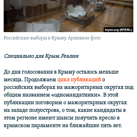
ПРИСОЕДИНЯЙТЕСЬ!
ПОБЕДИТЕЛЕЙ НЕ СУДЯТ?
КРЫМ.НЕПОКОРЕННЫЙ
ELIFBE
Российские выборы в Крыму. Архивное фото
УКРАИНСКАЯ ПРОБЛЕМА КРЫМА
Все сайты RFE/RL
Специально для Крым.Реалии
До дня голосования в Крыму осталось меньше
месяца. Продолжаем
цикл публикаций
о
российских выборах на мажоритарных округах под
общим названием «одномандатники»
.
В этой
публикации поговорим о мажоритарных округах
на западе полуострова, о том, какие кандидаты в
этом регионе имеют шансы получить кресло в
крымском парламенте на ближайшие пять лет.