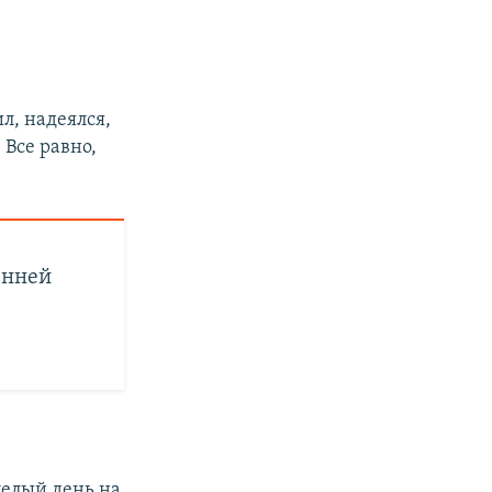
л, надеялся,
 Все равно,
енней
целый день на