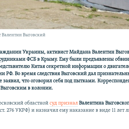
ит Валентин Выговский
гражданин Украины, активист Майдана Валентин Выго
рудниками ФСБ в Крыму. Ему были предъявлены обвин
редставителю Китая секретной информации о двигател
ии РФ. Во время следствия Выговский дал признательн
е заявил, что оговорил себя под пытками. Корреспонде
с Выговским в колонии.
Московский областной
суд признал
Валентина Выговско
т. 276 УКРФ) и назначил ему наказание в виде 11 лет