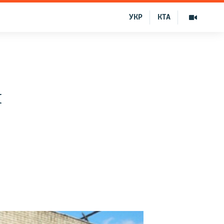
УКР
КТА
й