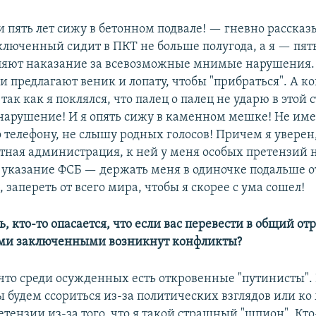
 пять лет сижу в бетонном подвале! — гневно рассказ
люченный сидит в ПКТ не больше полугода, а я — пят
ляют наказание за всевозможные мнимые нарушения.
и предлагают веник и лопату, чтобы "прибраться". А ко
так как я поклялся, что палец о палец не ударю в этой 
нарушение! И я опять сижу в каменном мешке! Не им
 телефону, не слышу родных голосов! Причем я уверен,
стная администрация, к ней у меня особых претензий н
е указание ФСБ — держать меня в одиночке подальше о
запереть от всего мира, чтобы я скорее с ума сошел!
 кто-то опасается, что если вас перевести в общий от
ими заключенными возникнут конфликты?
 что среди осужденных есть откровенные "путинисты". 
ы будем ссориться из-за политических взглядов или ко
тензии из-за того, что я такой страшный "шпион". Кто