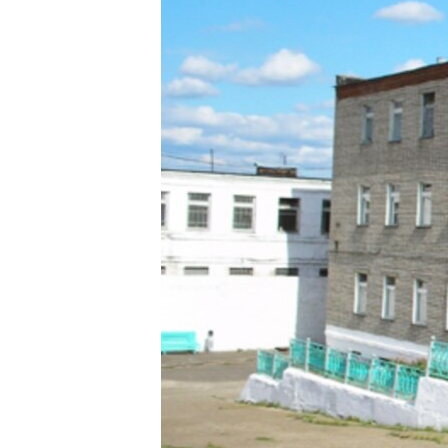
ПОБЕДИТЕЛЕЙ НЕ СУДЯТ?
КРЫМ.НЕПОКОРЕННЫЙ
ELIFBE
УКРАИНСКАЯ ПРОБЛЕМА КРЫМА