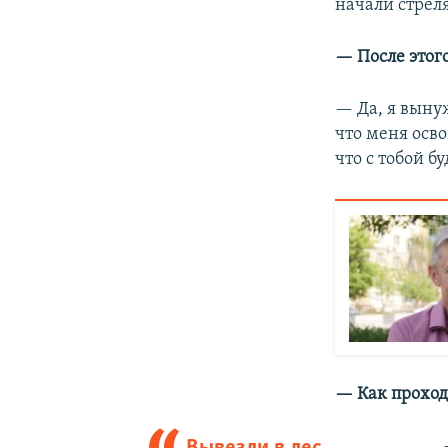
начали стреля
— После этог
— Да, я выну
что меня осво
что с тобой б
— Как проход