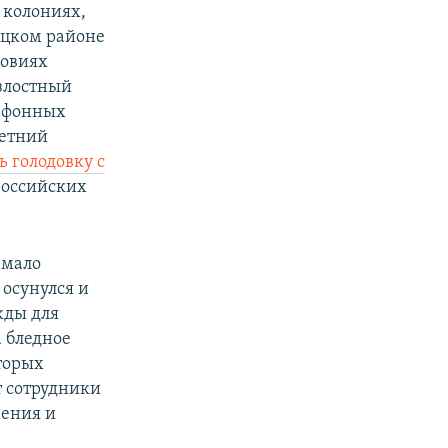
 колониях,
ецком районе
ловиях
злостный
лефонных
летний
ь голодовку с
российских
 мало
осунулся и
жды для
 бледное
торых
т сотрудники
нения и