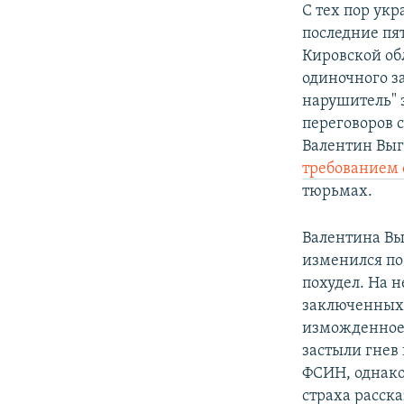
С тех пор ук
последние пя
Кировской об
одиночного з
нарушитель" 
переговоров 
Валентин Выг
требованием 
тюрьмах.
Валентина Вы
изменился по
похудел. На 
заключенных 
изможденное 
застыли гнев
ФСИН, однако
страха расска