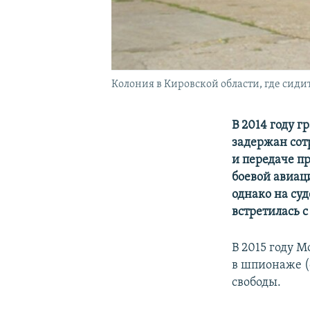
Колония в Кировской области, где сид
В 2014 году 
задержан сот
и передаче п
боевой авиац
однако на суд
встретилась 
В 2015 году 
в шпионаже (с
свободы.