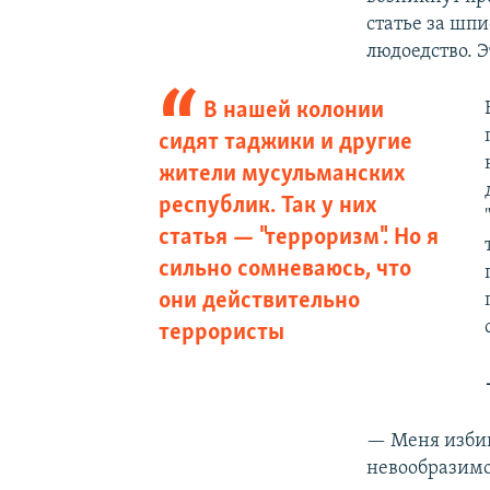
статье за шпи
людоедство. 
В нашей колонии
сидят таджики и другие
жители мусульманских
республик. Так у них
статья — "терроризм". Но я
сильно сомневаюсь, что
они действительно
террористы
— Меня избив
невообразимое