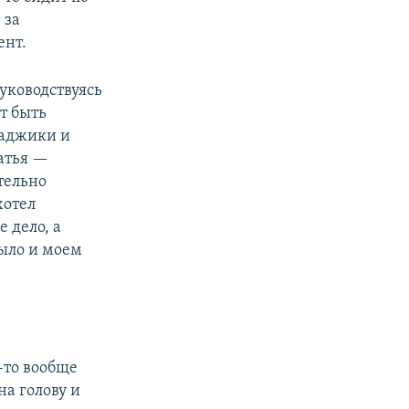
 за
ент.
руководствуясь
т быть
таджики и
атья —
тельно
хотел
 дело, а
ыло и моем
-то вообще
на голову и