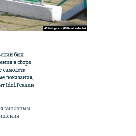
вский был
ения в сборе
е самолета
ые показания,
нт Idel.Реалии
го
виновным
 лишения