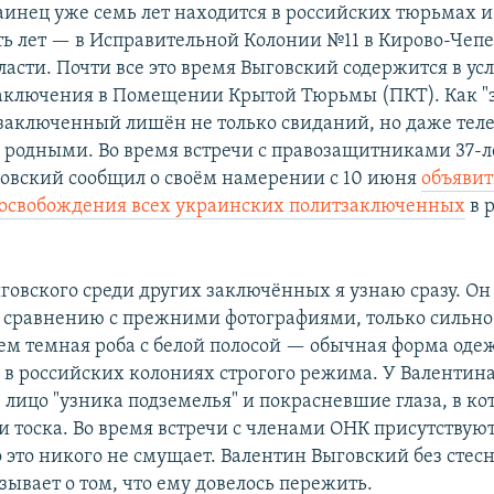
раинец уже семь лет находится в российских тюрьмах и
ть лет — в Исправительной Колонии №11 в Кирово-Чеп
ласти. Почти все это время Выговский содержится в ус
аключения в Помещении Крытой Тюрьмы (ПКТ). Как "
заключенный лишён не только свиданий, но даже те
с родными. Во время встречи с правозащитниками 37-
овский сообщил о своём намерении с 10 июня
объявит
освобождения всех украинских политзаключенных
в 
говского среди других заключённых я узнаю сразу. Он
 сравнению с прежними фотографиями, только сильно 
нем темная роба с белой полосой — обычная форма оде
в российских колониях строгого режима. У Валентина
лицо "узника подземелья" и покрасневшие глаза, в ко
 и тоска. Во время встречи с членами ОНК присутствую
 это никого не смущает. Валентин Выговский без стес
зывает о том, что ему довелось пережить.