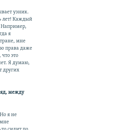
ывает узник.
ь лет! Каждый
 Например,
гда я
стране, мне
ею права даже
 что это
ет. Я думаю,
т других
ряд, между
Но я не
 мне
-то сидит по