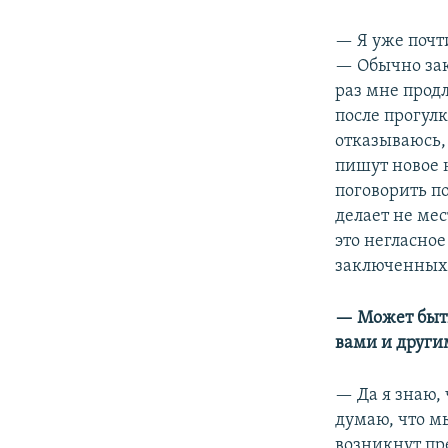
— Я уже почти
— Обычно зак
раз мне прод
после прогулк
отказываюсь, 
пишут новое 
поговорить по
делает не ме
это негласно
заключенных, 
— Может быть,
вами и друг
— Да я знаю,
думаю, что м
возникнут пре