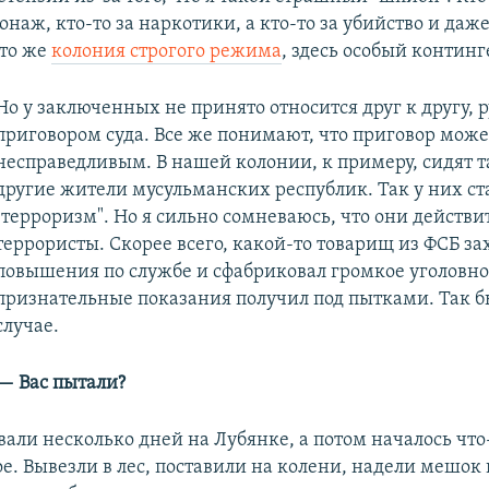
онаж, кто-то за наркотики, а кто-то за убийство и даже
Это же
колония строгого режима
, здесь особый континг
Но у заключенных не принято относится друг к другу, 
приговором суда. Все же понимают, что приговор може
несправедливым. В нашей колонии, к примеру, сидят 
другие жители мусульманских республик. Так у них ст
"терроризм". Но я сильно сомневаюсь, что они действи
террористы. Скорее всего, какой-то товарищ из ФСБ за
повышения по службе и сфабриковал громкое уголовное
признательные показания получил под пытками. Так б
случае.
— Вас пытали?
али несколько дней на Лубянке, а потом началось что
. Вывезли в лес, поставили на колени, надели мешок 