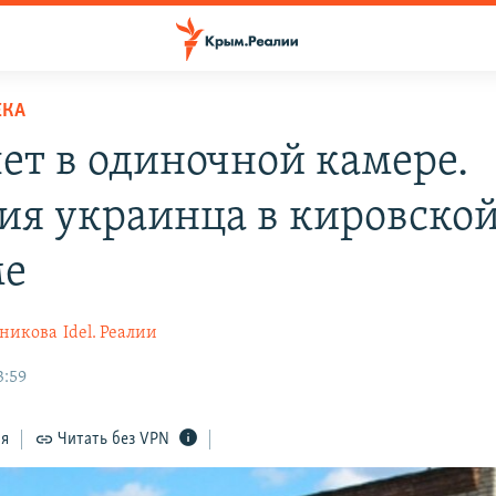
ЕКА
лет в одиночной камере.
ия украинца в кировско
ме
никова
Idel. Реалии
3:59
ся
Читать без VPN