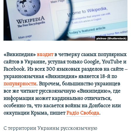
ПРИСОЕДИНЯЙТЕСЬ!
ПОБЕДИТЕЛЕЙ НЕ СУДЯТ?
КРЫМ.НЕПОКОРЕННЫЙ
ELIFBE
УКРАИНСКАЯ ПРОБЛЕМА КРЫМА
Все сайты RFE/RL
«Википедия»
входит
в четверку самых популярных
сайтов в Украине, уступая только Google, YouTube и
Facebook. Из всех 300 языковых разделов на сайте ‒
украиноязычная «Википедия» является 18-й по
популярности
. Впрочем, большинство украинцев
все же читают русскоязычную «Википедию», где
информация может кардинально отличаться,
особенно та, что касается войны на Донбассе или
оккупации Крыма, пишет
Радiо Свобода
.
С территории Украины русскоязычную