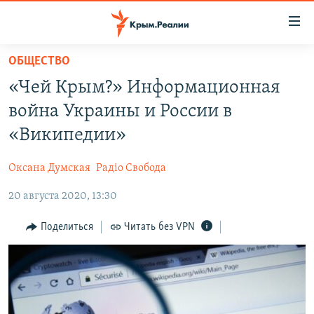
Доступность
ссылки
Вернуться
ОБЩЕСТВО
к
НОВОСТИ
«Чей Крым?» Информационная
основному
СПЕЦПРОЕКТЫ
содержанию
война Украины и России в
ВОДА
Вернутся
ГРУЗ 200
«Википедии»
к
ИСТОРИЯ
КАРТА ВОЕННЫХ ОБЪЕКТОВ КРЫМА
главной
Оксана Думская
Радіо Свобода
ЕЩЕ
11 ЛЕТ ОККУПАЦИИ КРЫМА. 11 ИСТОРИЙ СОПРОТИВЛЕНИЯ
навигации
Вернутся
20 августа 2020, 13:30
РАДІО СВОБОДА
ИНТЕРАКТИВ
к
КАК ОБОЙТИ БЛОКИРОВКУ
ИНФОГРАФИКА
Поделиться
Читать без VPN
поиску
ТЕЛЕПРОЕКТ КРЫМ.РЕАЛИИ
Українською
СОВЕТЫ ПРАВОЗАЩИТНИКОВ
Qırımtatar
ПРОПАВШИЕ БЕЗ ВЕСТИ