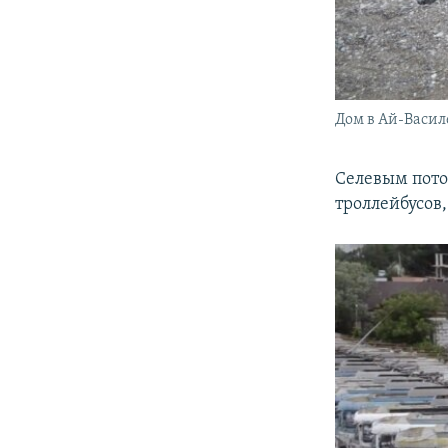
Дом в Ай-Васил
Селевым пото
троллейбусов,