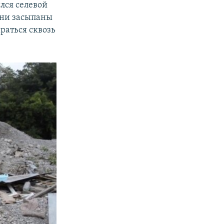
лся селевой
они засыпаны
раться сквозь