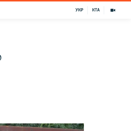
УКР
КТА
о