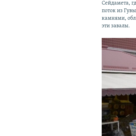
Сейдамета, г
поток из Гув
камнями, обл
эти завалы.