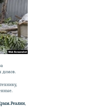
за
х домов.
технику,
енные.
Крым.Реалии
,