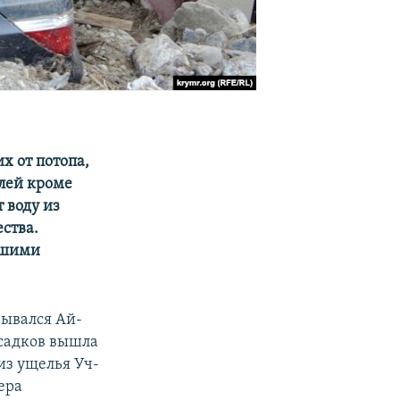
х от потопа,
лей кроме
 воду из
ства.
вшими
зывался Ай-
осадков вышла
из ущелья Уч-
ера