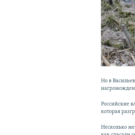
Но в Васильев
нагромождени
Российские в
которая разг
Несколько ме
как спасали с