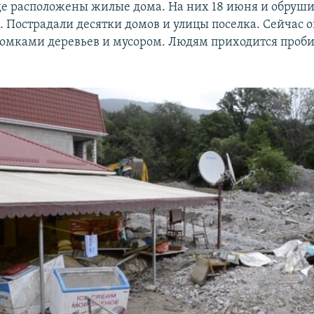
де расположены жилые дома. На них 18 июня и обруши
ы. Пострадали десятки домов и улицы поселка. Сейчас 
омками деревьев и мусором. Людям приходится проби