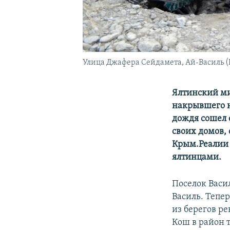
Улица Джафера Сейдамета, Ай-Василь (В
Ялтинский ми
накрывшего 
дождя сошел 
своих домов,
Крым.Реалии 
ялтинцами.
Поселок Васи
Василь. Тепе
из берегов р
Кош в район 