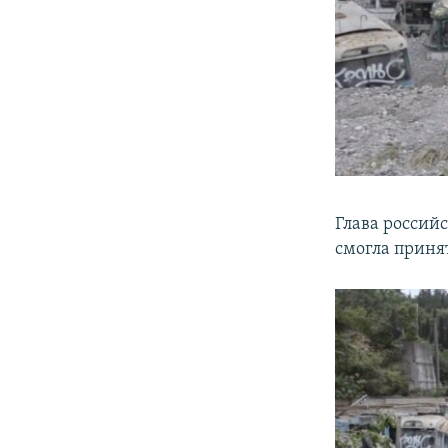
Глава россий
смогла принят