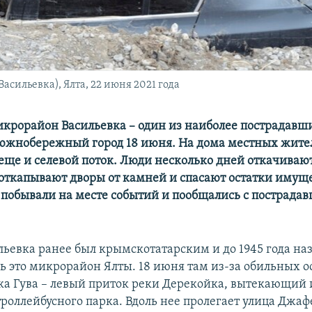
асильевка), Ялта, 22 июня 2021 года
крорайон Васильевка – один из наиболее пострадавши
южнобережный город 18 июня. На дома местных жите
еще и селевой поток. Люди несколько дней откачивают
 откапывают дворы от камней и спасают остатки имуще
побывали на месте событий и пообщались с пострада
льевка ранее был крымскотатарским и до 1945 года на
рь это микрорайон Ялты. 18 июня там из-за обильных 
ека Гува – левый приток реки Дерекойка, вытекающий 
троллейбусного парка. Вдоль нее пролегает улица Джаф