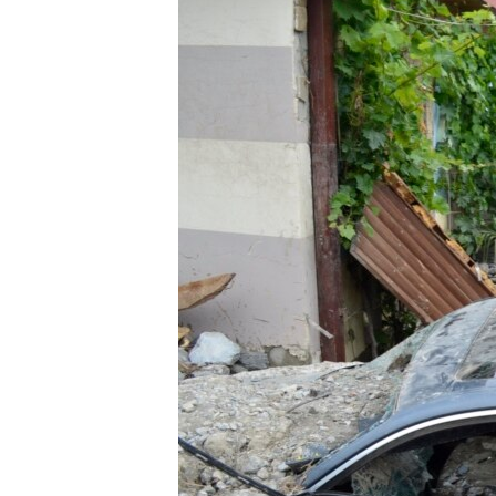
ПОБЕДИТЕЛЕЙ НЕ СУДЯТ?
КРЫМ.НЕПОКОРЕННЫЙ
ELIFBE
УКРАИНСКАЯ ПРОБЛЕМА КРЫМА