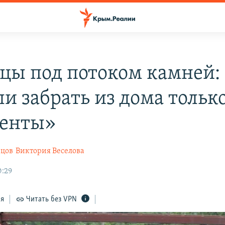
цы под потоком камней:
ли забрать из дома тольк
менты»
нцов
Виктория Веселова
0:29
ся
Читать без VPN