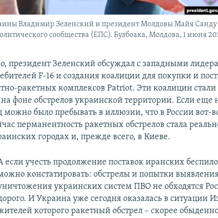
аины Владимир Зеленский и президент Молдовы Майя Санду
олитического сообщества (ЕПС). Булбоака, Молдова, 1 июня 20
о, президент Зеленский обсуждал с западными лидер
ебителей F-16 и создания коалиции для покупки и пост
тно-ракетных комплексов Patriot. Эти коалиции стали
на фоне обстрелов украинской территории. Если еще 
д можно было пребывать в иллюзии, что в России вот-в
ейчас перманентность ракетных обстрелов стала реаль
аинских городах и, прежде всего, в Киеве.
А если учесть продолжение поставок иранских беспил
можно констатировать: обстрелы и попытки выявления
уничтожения украинских систем ПВО не обходятся Рос
дорого. И Украина уже сегодня оказалась в ситуации И
жителей которого ракетный обстрел – скорее обыденно