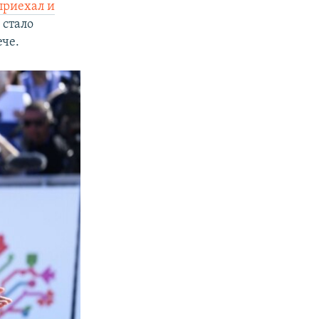
приехал и
, стало
ече.