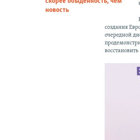
скорее обыденность, чем
новость
создания Евро
очередной ди
продемонстрир
восстановить