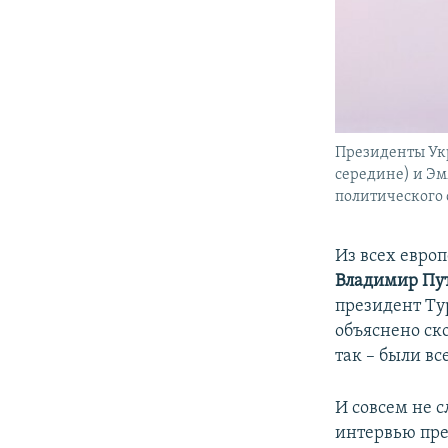
Президенты Укр
середине) и Эм
политического 
Из всех евро
Владимир Пу
президент Т
объяснено ск
так – были вс
И совсем не 
интервью пр