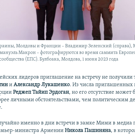
аины, Молдовы и Франции – Владимир Зеленский (справа), 
мануэль Макрон – фотографируются во время саммита Европе
сообщества (ЕПС). Булбоака, Молдова, 1 июня 2023 года
пейских лидеров приглашение на встречу не получили 
тин
и
Александр Лукашенко
. Из числа приглашенных
урции
Реджеп Тайип Эрдоган
, но его отсутствие может 
орее личными обстоятельствами, чем политическим д
е.
случайно именно в дни встречи в замке Мими в медиа 
емьер-министра Армении
Никола Пашиняна
, в котор