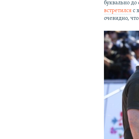
буквально до
встретился
с 
очевидно, чт