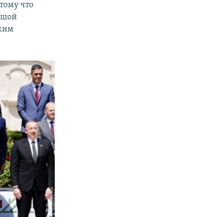
тому что
ьшой
ским