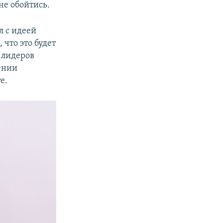
не обойтись.
 с идеей
 что это будет
 лидеров
лении
е.