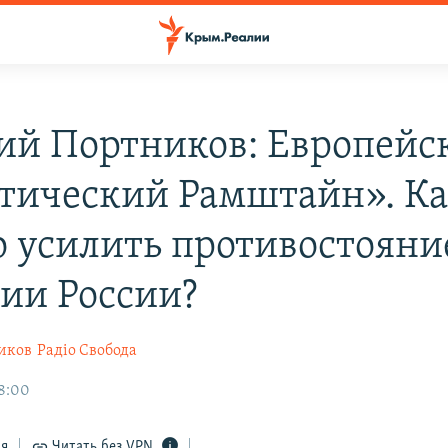
ий Портников: Европейс
тический Рамштайн». К
 усилить противостояни
сии России?
иков
Радіо Свобода
8:00
ся
Читать без VPN