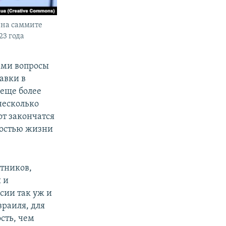
 на саммите
23 года
ами вопросы
авки в
 еще более
несколько
от закончатся
ностью жизни
отников,
 и
сии так уж и
зраиля, для
сть, чем