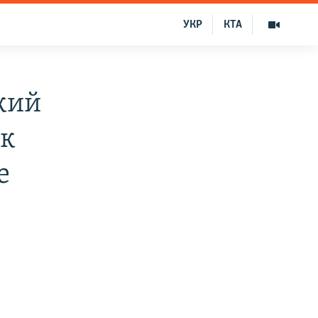
УКР
КТА
кий
ак
е