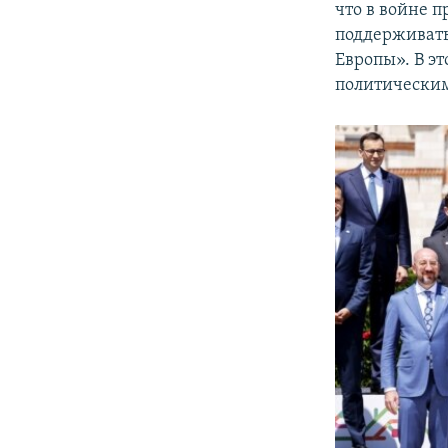
что в войне 
поддерживать
Европы». В э
политически