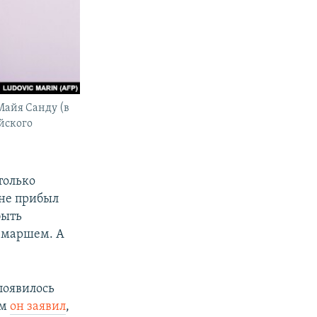
Майя Санду (в
йского
только
 не прибыл
быть
емаршем. А
появилось
ом
он заявил
,