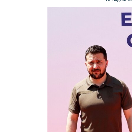
ПОБЕДИТЕЛЕЙ НЕ СУДЯТ?
КРЫМ.НЕПОКОРЕННЫЙ
ELIFBE
УКРАИНСКАЯ ПРОБЛЕМА КРЫМА