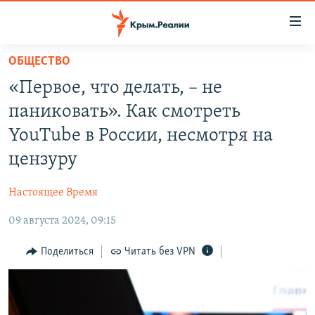
Доступность
ссылки
Вернуться
ОБЩЕСТВО
к
НОВОСТИ
«Первое, что делать, – не
основному
СПЕЦПРОЕКТЫ
содержанию
паниковать». Как смотреть
ВОДА
Вернутся
ГРУЗ 200
YouTube в России, несмотря на
к
ИСТОРИЯ
КАРТА ВОЕННЫХ ОБЪЕКТОВ КРЫМА
цензуру
главной
ЕЩЕ
11 ЛЕТ ОККУПАЦИИ КРЫМА. 11 ИСТОРИЙ СОПРОТИВЛЕНИЯ
навигации
Настоящее Время
Вернутся
РАДІО СВОБОДА
ИНТЕРАКТИВ
к
09 августа 2024, 09:15
КАК ОБОЙТИ БЛОКИРОВКУ
ИНФОГРАФИКА
поиску
Поделиться
Читать без VPN
ТЕЛЕПРОЕКТ КРЫМ.РЕАЛИИ
Українською
СОВЕТЫ ПРАВОЗАЩИТНИКОВ
Qırımtatar
ПРОПАВШИЕ БЕЗ ВЕСТИ