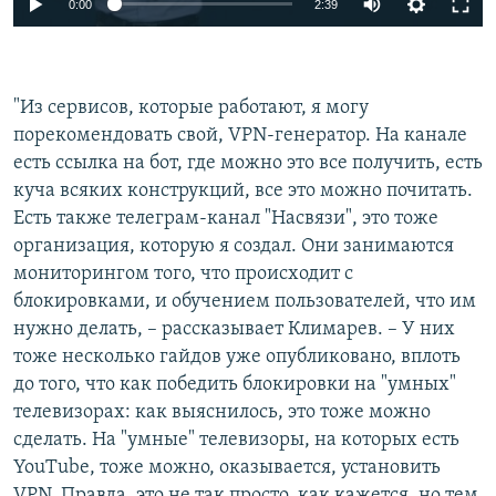
0:00
2:39
240p
360p
"Из сервисов, которые работают, я могу
Auto
240p
360p
480p
480p
порекомендовать свой, VPN-генератор. На канале
720p
есть ссылка на бот, где можно это все получить, есть
720p
1080p
куча всяких конструкций, все это можно почитать.
1080p
Есть также телеграм-канал "Насвязи", это тоже
организация, которую я создал. Они занимаются
мониторингом того, что происходит с
блокировками, и обучением пользователей, что им
нужно делать, – рассказывает Климарев. – У них
тоже несколько гайдов уже опубликовано, вплоть
до того, что как победить блокировки на "умных"
телевизорах: как выяснилось, это тоже можно
сделать. На "умные" телевизоры, на которых есть
YouTube, тоже можно, оказывается, установить
VPN. Правда, это не так просто, как кажется, но тем