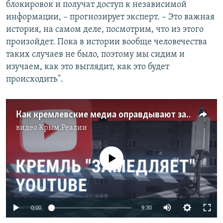
блокировок и получат доступ к независимой
информации, – прогнозирует эксперт. – Это важная
история, на самом деле, посмотрим, что из этого
произойдет. Пока в истории вообще человечества
таких случаев не было, поэтому мы сидим и
изучаем, как это выглядит, как это будет
происходить".
Как кремлевские медиа оправдывают замедление YouTube в России и смогут ли его полностью блокировать?
видео
Крым.Реалии
No media source currently available
Auto
0:00
9:30
240p