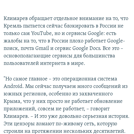
360p
Климарев обращает отдельное внимание на то, что
Auto
240p
360p
480p
480p
Кремль пытается сейчас блокировать в России не
720p
только сам YouTube, но и сервисы Google: есть
720p
1080p
жалобы на то, что в России плохо работает Google-
1080p
поиск, почта Gmail и сервис Google Docs. Все это –
основополагающие сервисы для большинства
пользователей интернета в мире.
"Но самое главное – это операционная система
Android. Мы сейчас получаем много сообщений из
южных регионов, особенно из захваченного
Крыма, что у них просто не работает обновление
приложений, совсем не работает, – говорит
Климарев. – И это уже довольно серьезная история.
Эти цензоры ломают по-живому сеть, которую
строили на протяжении нескольких десятилетий.