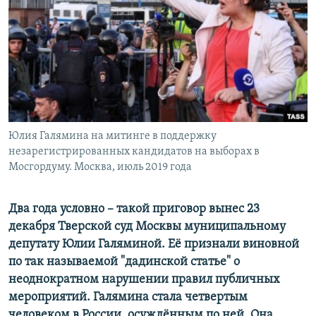
ПРИСОЕДИНЯЙТЕСЬ!
ПОБЕДИТЕЛЕЙ НЕ СУДЯТ?
КРЫМ.НЕПОКОРЕННЫЙ
ELIFBE
УКРАИНСКАЯ ПРОБЛЕМА КРЫМА
Все сайты RFE/RL
Юлия Галямина на митинге в поддержку
незарегистрированных кандидатов на выборах в
Мосгордуму. Москва, июль 2019 года
Два года условно – такой приговор вынес 23
декабря Тверской суд Москвы муниципальному
депутату Юлии Галяминой. Её признали виновной
по так называемой "дадинской статье"
о
неоднократном нарушении правил публичных
мероприятий. Галямина стала четвертым
человеком в России, осуждённым по ней. Она