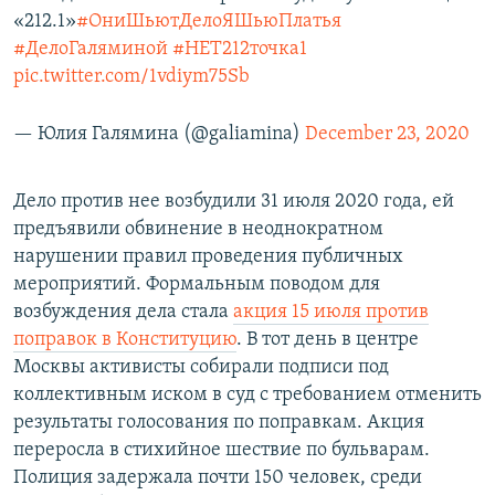
«212.1»
#ОниШьютДелоЯШьюПлатья
#ДелоГаляминой
#НЕТ212точка1
pic.twitter.com/1vdiym75Sb
— Юлия Галямина (@galiamina)
December 23, 2020
Дело против нее возбудили 31 июля 2020 года, ей
предъявили обвинение в неоднократном
нарушении правил проведения публичных
мероприятий. Формальным поводом для
возбуждения дела стала
акция 15 июля против
поправок в Конституцию
. В тот день в центре
Москвы активисты собирали подписи под
коллективным иском в суд с требованием отменить
результаты голосования по поправкам. Акция
переросла в стихийное шествие по бульварам.
Полиция задержала почти 150 человек, среди