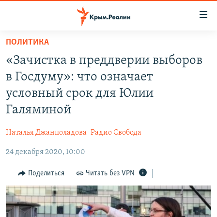
Доступность
ссылки
Вернуться
ПОЛИТИКА
к
НОВОСТИ
«Зачистка в преддверии выборов
основному
СПЕЦПРОЕКТЫ
содержанию
в Госдуму»: что означает
ВОДА
Вернутся
ГРУЗ 200
условный срок для Юлии
к
ИСТОРИЯ
КАРТА ВОЕННЫХ ОБЪЕКТОВ КРЫМА
Галяминой
главной
ЕЩЕ
11 ЛЕТ ОККУПАЦИИ КРЫМА. 11 ИСТОРИЙ СОПРОТИВЛЕНИЯ
навигации
Наталья Джанполадова
Радио Свобода
Вернутся
РАДІО СВОБОДА
ИНТЕРАКТИВ
к
24 декабря 2020, 10:00
КАК ОБОЙТИ БЛОКИРОВКУ
ИНФОГРАФИКА
поиску
Поделиться
Читать без VPN
ТЕЛЕПРОЕКТ КРЫМ.РЕАЛИИ
Українською
СОВЕТЫ ПРАВОЗАЩИТНИКОВ
Qırımtatar
ПРОПАВШИЕ БЕЗ ВЕСТИ