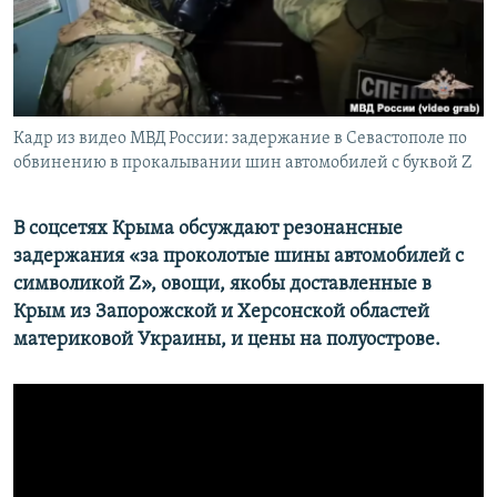
ПРИСОЕДИНЯЙТЕСЬ!
ПОБЕДИТЕЛЕЙ НЕ СУДЯТ?
КРЫМ.НЕПОКОРЕННЫЙ
ELIFBE
Кадр из видео МВД России: задержание в Севастополе по
УКРАИНСКАЯ ПРОБЛЕМА КРЫМА
обвинению в прокалывании шин автомобилей с буквой Z
Все сайты RFE/RL
В соцсетях Крыма обсуждают резонансные
задержания «за проколотые шины автомобилей с
символикой Z», овощи, якобы доставленные в
Крым из Запорожской и Херсонской областей
материковой Украины, и цены на полуострове.