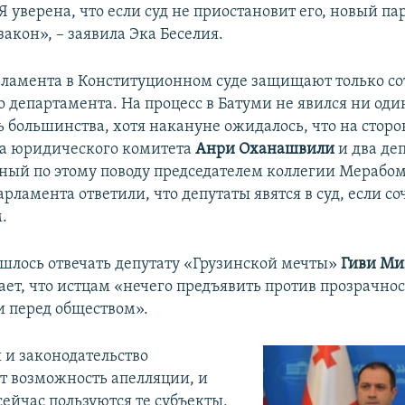
 Я уверена, что если суд не приостановит его, новый п
закон», – заявила Эка Беселия.
ламента в Конституционном суде защищают только со
 департамента. На процесс в Батуми не явился ни оди
ь большинства, хотя накануне ожидалось, что на сторо
ва юридического комитета
Анри Оханашвили
и два деп
нный по этому поводу председателем коллегии Мерабом
рламента ответили, что депутаты явятся в суд, если соч
.
ишлось отвечать депутату «Грузинской мечты»
Гиви Ми
ает, что истцам «нечего предъявить против прозрачнос
и перед обществом».
 и законодательство
т возможность апелляции, и
сейчас пользуются те субъекты,