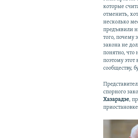
которые счита
отменить, хот
несколько ме
предъявили н
того, почему 
закона не до
понятно, что 
поэтому этот
сообществу, б
Представител
спорного зак
Хазарадзе
, п
приостановке