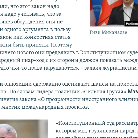
ли, что этот закон надо
я надо учитывать, что за
сяцев обсуждения они не
и одного аргумента в пользу
Гиви Миканадзе
закон или конкретная статья
лжны быть приняты. Поэтому
ничего нового они предъявить в Конституционном суде
 вредный пиар-ход с их стороны должен показать меж
удто чьи-то права нарушаются», – заявил журналистам 
и оппозиции сдержанно оценивают шансы на приоста
она. По словам лидера коалиции «Сильная Грузия»
Ма
ринятие закона «О прозрачности иностранного влияни
 многих международных проектов.
«Конституционный суд рассматр
котором мы, грузинский народ, 