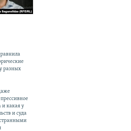
равнила
орические
у разных
даже
епрессивное
 и какая у
ьств и суда
остранными
и