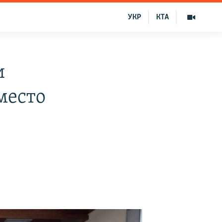
УКР
КТА
и
место