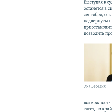
Выступая в с
останется в с
сентября, со
подвернуты н
приостановит
позволить пр
Эка Беселия
возможность 
тягот, по кра