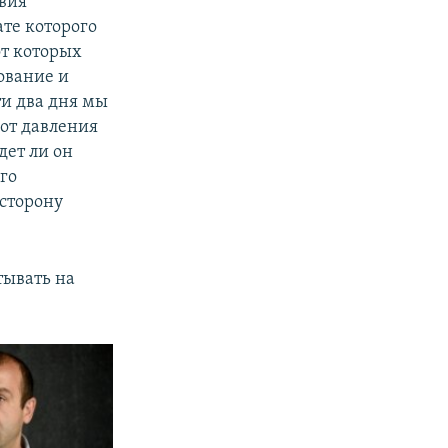
вия
ате которого
т которых
ование и
ти два дня мы
 от давления
дет ли он
го
 сторону
тывать на