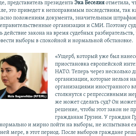
уде, представитель президента
Эка Беселия
отметила, ч
иле, это приведет к непоправимым последствиям, так к
гласно положениям документа, значительным штрафам
еправительственные организации и СМИ. Поэтому су
ь действие закона на время судебных разбирательств,
овести выборы в спокойной и нормальной обстановке.
«Ущерб, который уже был нанесе
приостановка европейской инте
НАТО. Теперь через несколько 
организации, которые нельзя н
организациями иностранного в
столкнутся с репрессивными ме
же может сделать суд? Он може
решение, чтобы этот закон не п
гражданам Грузии. У граждан Гр
нормально и мирно пойти на выборы, не испытывая 
йней мере, в этот период. После выборов граждане реш