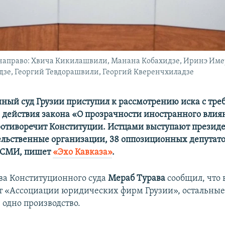
 направо: Хвича Кикилашвили, Манана Кобахидзе, Иринэ Им
дзе, Георгий Тевдорашвили, Георгий Кверенчхиладзе
ный суд Грузии приступил к рассмотрению иска с тре
 действия закона «О прозрачности иностранного влиян
противоречит Конституции. Истцами выступают президе
ельственные организации, 38 оппозиционных депутато
 СМИ, пишет
«Эхо Кавказа»
.
ава Конституционного суда
Мераб Турава
сообщил, что 
от «Ассоциации юридических фирм Грузии», остальные
 одно производство.