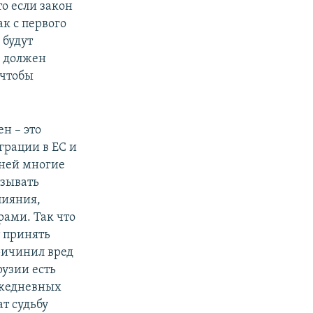
то если закон
ак с первого
 будут
д должен
 чтобы
н – это
грации в ЕС и
дней многие
азывать
лияния,
рами. Так что
т принять
ричинил вред
узии есть
ежедневных
ат судьбу