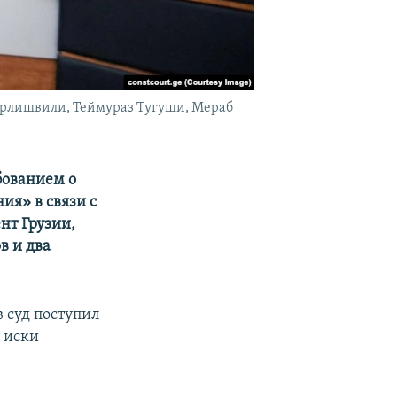
ерлишвили, Теймураз Тугуши, Мераб
бованием о
ия» в связи с
нт Грузии,
в и два
в суд поступил
 иски