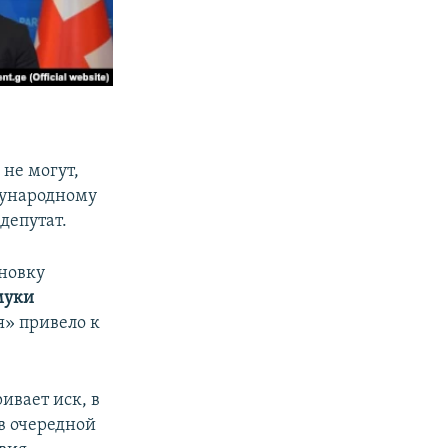
 не могут,
дународному
депутат.
новку
муки
я» привело к
ивает иск, в
в очередной