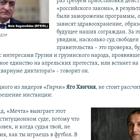
раз требуем приостановки дейст
«российского закона», в результ
были заморожены программы, о
зависят здравоохранение, образ
будущее наших сограждан. За э
дзе
увидим, насколько суд свободен
правительства – это проверка, бу
 с интересами Грузии и грузинского народа, проявивше
ое единство на апрельских протестах, или встанет на
квариуме диктатора!» – говорит он.
ного из лидеров «Гирчи»
Яго Хвичия
, не стоит рассчи
решение инстанции:
яд, «Мечта» выиграет этот
нституционном суде, потому что
овек, и когда судья твой, не
я, как ты играешь в футбол. В