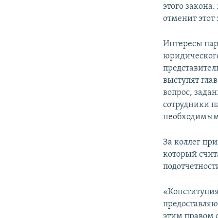
этого закона.
отменит этот 
Интересы пар
юридического
представител
выступят гла
вопрос, зада
сотрудники па
необходимым
За коллег пр
который счит
подотчетност
«Конституция
предоставляю
этим правом 