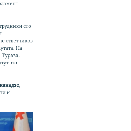
арламент
трудники его
н
не ответчиков
утата. На
 Турава,
тут это
канадзе
,
ти и