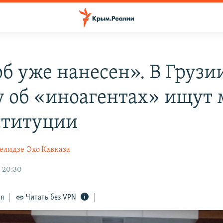
б уже нанесен». В Грузи
у об «иноагентах» ищут 
ституции
елидзе
Эхо Кавказа
, 20:30
ся
Читать без VPN