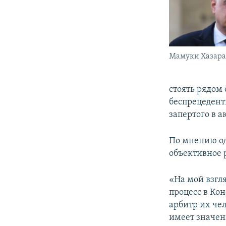
Мамуки Хазара
стоять рядом
беспрецедентн
запертого в а
По мнению од
объективное 
«На мой взгл
процесс в Ко
арбитр их чел
имеет значени