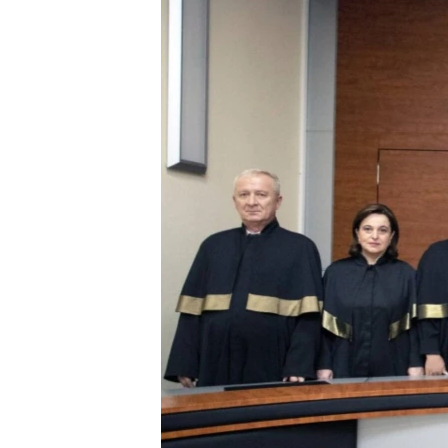
ПОБЕДИТЕЛЕЙ НЕ СУДЯТ?
КРЫМ.НЕПОКОРЕННЫЙ
ELIFBE
УКРАИНСКАЯ ПРОБЛЕМА КРЫМА