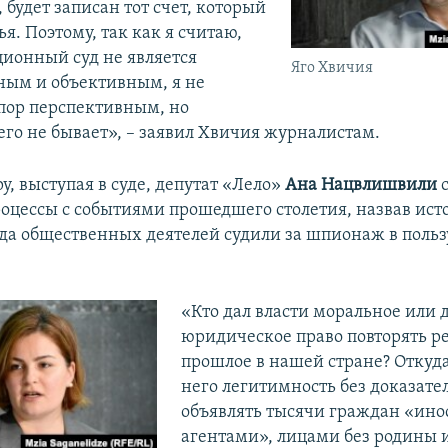
 будет записан тот счет, который
ья. Поэтому, так как я считаю,
ционный суд не является
Яго Хвичия
ным и объективным, я не
спор перспективным, но
его не бывает», – заявил Хвичия журналистам.
у, выступая в суде, депутат «Лело»
Ана Нацвлишвили
с
цессы с событиями прошедшего столетия, назвав ист
да общественных деятелей судили за шпионаж в польз
«Кто дал власти моральное или 
юридическое право повторять р
прошлое в нашей стране? Откуда
него легитимность без доказател
объявлять тысячи граждан «ин
агентами», лицами без родины 