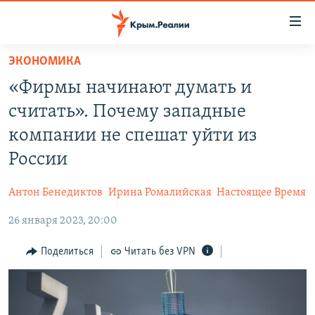
Доступность
ссылки
Вернуться
ЭКОНОМИКА
к
НОВОСТИ
«Фирмы начинают думать и
основному
СПЕЦПРОЕКТЫ
содержанию
считать». Почему западные
ВОДА
Вернутся
ГРУЗ 200
компании не спешат уйти из
к
ИСТОРИЯ
КАРТА ВОЕННЫХ ОБЪЕКТОВ КРЫМА
России
главной
ЕЩЕ
11 ЛЕТ ОККУПАЦИИ КРЫМА. 11 ИСТОРИЙ СОПРОТИВЛЕНИЯ
навигации
Антон Бенедиктов
Ирина Ромалийская
Настоящее Время
Вернутся
РАДІО СВОБОДА
ИНТЕРАКТИВ
к
26 января 2023, 20:00
КАК ОБОЙТИ БЛОКИРОВКУ
ИНФОГРАФИКА
поиску
Поделиться
Читать без VPN
ТЕЛЕПРОЕКТ КРЫМ.РЕАЛИИ
Українською
СОВЕТЫ ПРАВОЗАЩИТНИКОВ
Qırımtatar
ПРОПАВШИЕ БЕЗ ВЕСТИ