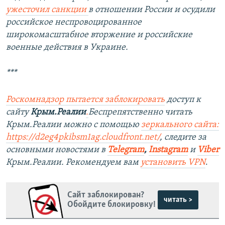
ужесточил санкции
в отношении России и осудили
российское неспровоцированное
широкомасштабное вторжение и российские
военные действия в Украине.
***
Роскомнадзор пытается заблокировать
доступ к
сайту
Крым.Реалии
.
Беспрепятственно читать
Крым.Реалии можно с помощью
зеркального сайта:
https://d2eg4pkibsm1ag.cloudfront.net/
, следите за
основными новостями в
Telegram
,
Instagram
и
Viber
Крым.Реалии. Рекомендуем вам
установить VPN
.
Сайт заблокирован?
читать >
Обойдите блокировку!