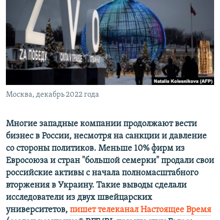
ПРИСОЕДИНЯЙТЕСЬ!
ПОБЕДИТЕЛЕЙ НЕ СУДЯТ?
КРЫМ.НЕПОКОРЕННЫЙ
ELIFBE
УКРАИНСКАЯ ПРОБЛЕМА КРЫМА
Все сайты RFE/RL
Москва, декабрь 2022 года
Многие западные компании продолжают вести
бизнес в России, несмотря на санкции и давление
со стороны политиков. Меньше 10% фирм из
Евросоюза и стран "большой семерки" продали свои
российские активы с начала полномасштабного
вторжения в Украину. Такие выводы сделали
исследователи из двух швейцарских
университетов,
пишет телеканал Настоящее Время