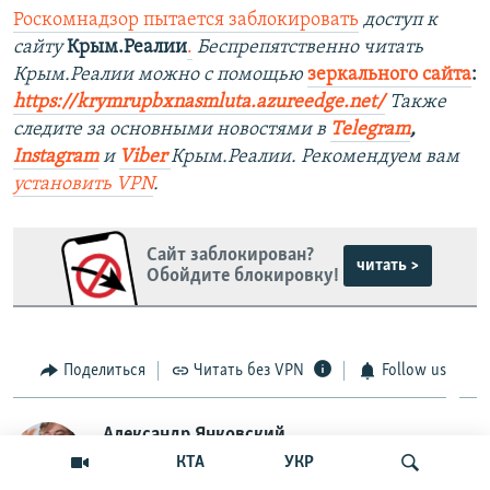
Роскомнадзор пытается заблокировать
доступ к
сайту
Крым.Реалии
.
Беспрепятственно читать
Крым.Реалии можно с помощью
зеркального сайта
:
https://krymrupbxnasmluta.azureedge.net/
Также
следите за основными новостями в
Telegram
,
Instagram
и
Viber
Крым.Реалии. Рекомендуем вам
установить
VPN
.
Сайт заблокирован?
читать >
Обойдите блокировку!
Поделиться
Читать без VPN
Follow us
Александр Янковский
КТА
УКР
Крымский журналист, руководитель, редактор