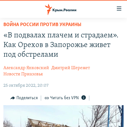
Доступность
ссылки
Вернуться
ВОЙНА РОССИИ ПРОТИВ УКРАИНЫ
к
НОВОСТИ
«В подвалах плачем и страдаем».
основному
СПЕЦПРОЕКТЫ
содержанию
Как Орехов в Запорожье живет
ВОДА
Вернутся
ГРУЗ 200
под обстрелами
к
ИСТОРИЯ
КАРТА ВОЕННЫХ ОБЪЕКТОВ КРЫМА
главной
Александр Янковский
Дмитрий Шеремет
ЕЩЕ
11 ЛЕТ ОККУПАЦИИ КРЫМА. 11 ИСТОРИЙ СОПРОТИВЛЕНИЯ
навигации
Новости Приазовья
Вернутся
РАДІО СВОБОДА
ИНТЕРАКТИВ
25 октября 2022, 20:07
к
КАК ОБОЙТИ БЛОКИРОВКУ
ИНФОГРАФИКА
поиску
Поделиться
Читать без VPN
ТЕЛЕПРОЕКТ КРЫМ.РЕАЛИИ
Українською
СОВЕТЫ ПРАВОЗАЩИТНИКОВ
Qırımtatar
ПРОПАВШИЕ БЕЗ ВЕСТИ