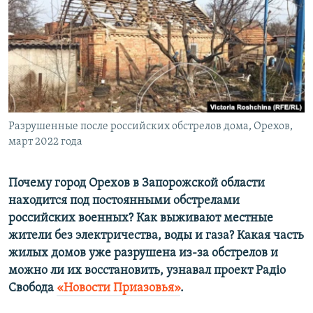
ПРИСОЕДИНЯЙТЕСЬ!
ПОБЕДИТЕЛЕЙ НЕ СУДЯТ?
КРЫМ.НЕПОКОРЕННЫЙ
ELIFBE
УКРАИНСКАЯ ПРОБЛЕМА КРЫМА
Все сайты RFE/RL
Разрушенные после российских обстрелов дома, Орехов,
март 2022 года
Почему город Орехов в Запорожской области
находится под постоянными обстрелами
российских военных? Как выживают местные
жители без электричества, воды и газа? Какая часть
жилых домов уже разрушена из-за обстрелов и
можно ли их восстановить, узнавал проект Радіо
Свобода
«Новости Приазовья»
.