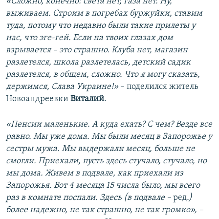
«Сложно, конечно: света нет, газа нет. Ну,
выживаем. Строим в погребах буржуйки, ставим
туда, потому что недавно были такие прилеты у
нас, что эге-гей. Если на твоих глазах дом
взрывается – это страшно. Клуба нет, магазин
разлетелся, школа разлетелась, детский садик
разлетелся, в общем, сложно. Что я могу сказать,
держимся, Слава Украине!»
– поделился житель
Новоандреевки
Виталий
.
«Пенсии маленькие. А куда ехать? С чем? Везде все
равно. Мы уже дома. Мы были месяц в Запорожье у
сестры мужа. Мы выдержали месяц, больше не
смогли. Приехали, пусть здесь стучало, стучало, но
мы дома. Живем в подвале, как приехали из
Запорожья. Вот 4 месяца 15 числа было, мы всего
раз в комнате поспали. Здесь (в подвале –
ред
.)
более надежно, не так страшно, не так громко», –