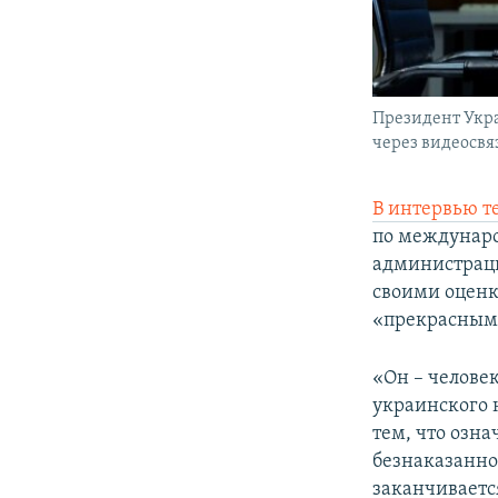
Президент Укр
через видеосвяз
В интервью т
по междунар
администраци
своими оценк
«прекрасным
«Он – человек
украинского н
тем, что озна
безнаказанно 
заканчивается