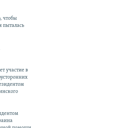
, чтобы
я пыталась
,
ет участие в
двусторонних
президентом
аинского
зидентом
раина
оенной помощи