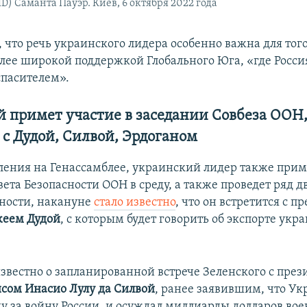
D) Саманта Пауэр. Киев, 6 октября 2022 года
 что речь украинского лидера особенно важна для того
олее широкой поддержкой Глобального Юга, «где Росси
спасителем».
й примет участие в заседании Совбеза ООН
 с Дудой, Силвой, Эрдоганом
ления на Генассамблее, украинский лидер также прим
ета Безопасности ООН в среду, а также проведет ряд 
тности, накануне
стало известно
, что он встретится с 
еем Дудой
, с которым будет говорить об экспорте укр
известно о запланированной встрече Зеленского с пре
сом Инасио Лулу да Силвой
, ранее заявившим, что Ук
ну за войну России, и осуждал миллиарды долларов в