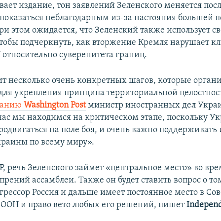
вает издание, тон заявлений Зеленского меняется пос
 показаться неблагодарным из-за настояния большей 
ри этом ожидается, что Зеленский также использует св
тобы подчеркнуть, как вторжение Кремля нарушает к
относительно суверенитета границ.
т несколько очень конкретных шагов, которые орган
для укрепления принципа территориальной целостност
зданию
Washington Post
министр иностранных дел Укр
йчас мы находимся на критическом этапе, поскольку У
родвигаться на поле боя, и очень важно поддерживать 
раины по всему миру».
P, речь Зеленского займет «центральное место» во вре
прений ассамблеи. Также он будет ставить вопрос о то
грессор Россия и дальше имеет постоянное место в Сов
 ООН и право вето любых его решений, пишет
Indepen