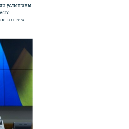
были услышаны
есто
ос ко всем