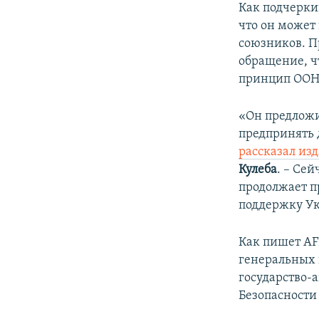
Как подчерки
что он может
союзников. П
обращение, ч
принцип ООН 
«Он предложи
предпринять 
рассказал и
Кулеба
. – Се
продолжает п
поддержку Ук
Как пишет AF
генеральных 
государство-а
Безопасности