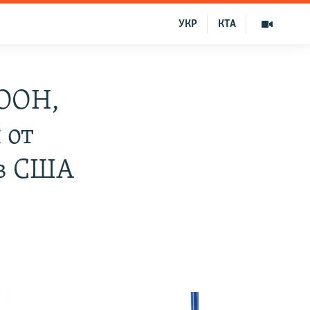
УКР
КТА
 ООН,
 от
 в США