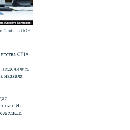
ии Совбеза ООН
ентства США
, поделилась
а назвала
для
изнью. И с
позволили