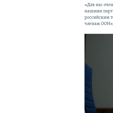
«Для нас оче
нашими партне
российским те
членам ООН»,