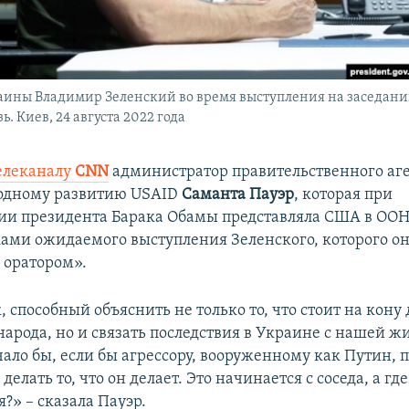
аины Владимир Зеленский во время выступления на заседан
ь. Киев, 24 августа 2022 года
елеканалу
CNN
администратор правительственного аг
одному развитию USAID
Саманта Пауэр
, которая при
и президента Барака Обамы представляла США в ООН
ами ожидаемого выступления Зеленского, которого он
 оратором».
, способный объяснить не только то, что стоит на кону 
арода, но и связать последствия в Украине с нашей ж
чало бы, если бы агрессору, вооруженному как Путин, 
делать то, что он делает. Это начинается с соседа, а где
?» – сказала Пауэр.