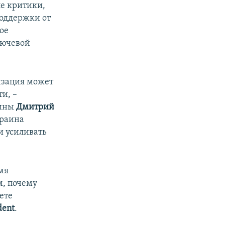
ле критики,
поддержки от
ое
лючевой
изация может
и, –
аины
Дмитрий
краина
и усиливать
мя
м, почему
ете
dent
.