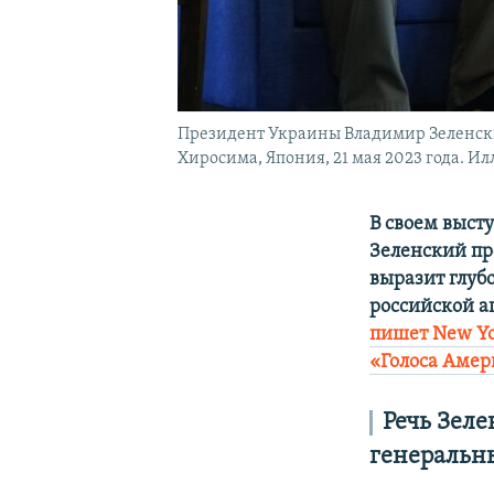
Президент Украины Владимир Зеленский
Хиросима, Япония, 21 мая 2023 года. И
В своем выст
Зеленский пр
выразит глуб
российской а
пишет New Yo
«Голоса Аме
Речь Зеле
генеральны