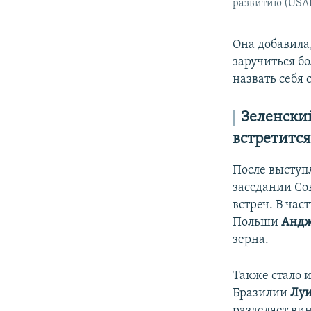
развитию (USAI
Она добавила,
заручиться б
назвать себя 
Зеленски
встретится
После выступ
заседании Сов
встреч. В час
Польши
Андж
зерна.
Также стало 
Бразилии
Луи
разделяет ви