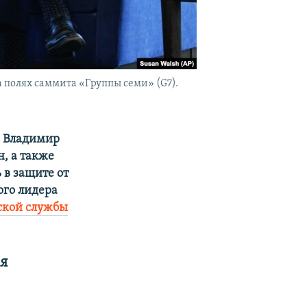
полях саммита «Группы семи» (G7).
ы Владимир
, а также
 в защите от
ого лидера
ской службы
мя