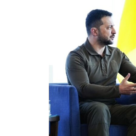
ПОБЕДИТЕЛЕЙ НЕ СУДЯТ?
КРЫМ.НЕПОКОРЕННЫЙ
ELIFBE
УКРАИНСКАЯ ПРОБЛЕМА КРЫМА