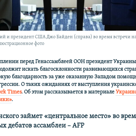
 и президент США Джо Байден (справа) во время встречи на 
ллюстрационное фото
уплении перед Генассамблеей ООН президент Украин
одолжит искать благосклонности развивающихся стран
окую благодарность за уже оказанную Западом помощь
грессии. О таких ожиданиях от выступления украинск
rk Times
. Об этом рассказывается в материале
Украин
рики»
.
нского займет «центральное место» во вре
х дебатов ассамблеи – AFP