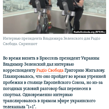
ПРИСОЕДИНЯЙТЕСЬ!
ПОБЕДИТЕЛЕЙ НЕ СУДЯТ?
КРЫМ.НЕПОКОРЕННЫЙ
ELIFBE
УКРАИНСКАЯ ПРОБЛЕМА КРЫМА
Все сайты RFE/RL
Интервью президента Владимира Зеленского для Радіо
Свобода. Скриншот
Во время визита в Брюссель президент Украины
Владимир Зеленский дал интервью
корреспонденту
Радіо Свобода
Григорию Жигалову.
Планировалось, что оно пройдет во время утренней
пробежки в столице Европейского Союза, но из-за
погодных условий разговор был перенесен в
спортзал. Одновременно интервью
транслировалось в прямом эфире украинского
телеканала "1+1".