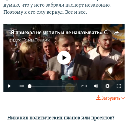
думаю, что у него забрали паспорт незаконно.
Поэтому я его ему вернул. Вот и все.
«Я приехал не мстить и не наказывать»: Саакашвили вернулся в Украину (видео)
видео
Крым.Реалии
No media source currently available
0:00
2:01
Загрузить
– Никаких политических планов или проектов?