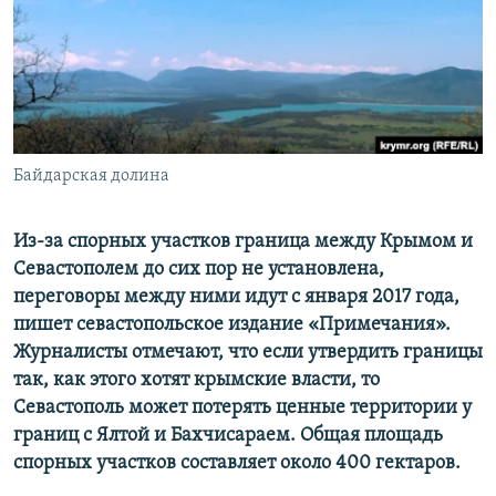
ПРИСОЕДИНЯЙТЕСЬ!
ПОБЕДИТЕЛЕЙ НЕ СУДЯТ?
КРЫМ.НЕПОКОРЕННЫЙ
ELIFBE
УКРАИНСКАЯ ПРОБЛЕМА КРЫМА
Все сайты RFE/RL
Байдарская долина
Из-за спорных участков граница между Крымом и
Севастополем до сих пор не установлена,
переговоры между ними идут с января 2017 года,
пишет севастопольское издание «Примечания».
Журналисты отмечают, что если утвердить границы
так, как этого хотят крымские власти, то
Севастополь может потерять ценные территории у
границ с Ялтой и Бахчисараем. Общая площадь
спорных участков составляет около 400 гектаров.