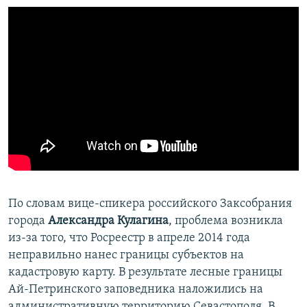
По словам вице-спикера российского Заксобрания
города
Александра Кулагина
, проблема возникла
из-за того, что Росреестр в апреле 2014 года
неправильно нанес границы субъектов на
кадастровую карту. В результате лесные границы
Ай-Петринского заповедника наложились на
административную территорию Севастополя. В