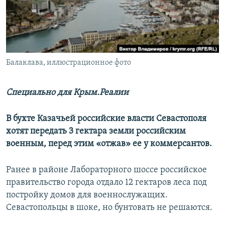
ПРИСОЕДИНЯЙТЕСЬ!
ПОБЕДИТЕЛЕЙ НЕ СУДЯТ?
КРЫМ.НЕПОКОРЕННЫЙ
ELIFBE
Балаклава, иллюстрационное фото
УКРАИНСКАЯ ПРОБЛЕМА КРЫМА
Все сайты RFE/RL
Специально для Крым.Реалии
В бухте Казачьей российские власти Севастополя
хотят передать 3 гектара земли российским
военным, перед этим «отжав» ее у коммерсантов.
Ранее в районе Лабораторного шоссе российское
правительство города отдало 12 гектаров леса под
постройку домов для военнослужащих.
Севастопольцы в шоке, но бунтовать не решаются.