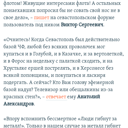
флотом! Живущие интересами флота! А остальных
понаехавших попросил бы не совать свой нос не в
свое дело», –
пишет
на севастопольском форуме
пользователь под ником
Виктор Сергеевич
.
«Очнитесь! Когда Севастополь был действительно
базой ЧФ, любой без всяких проволочек мог
купаться и в Голубой, и в Казачке, и за вертолеткой,
и в Форос на недельку с палаткой сходить, и на
Хрусталке ершей пострелять, и в Херсонесе без
всякой поповщины, и покупаться и ласкиря
подергать. А сейчас? Кто Вам голову эфемерной
базой надул? Телевизор или обещалкины из-за
красных стен?», –
отвечает
ему
Анатолий
Александров
.
«Впору вспомнить бессмертное «Люди гибнут за
металл!». Только в нашем случае за металл гибнет