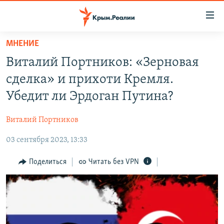
Доступность
ссылки
Вернуться
МНЕНИЕ
к
НОВОСТИ
Виталий Портников: «Зерновая
основному
СПЕЦПРОЕКТЫ
содержанию
сделка» и прихоти Кремля.
ВОДА
Вернутся
ГРУЗ 200
Убедит ли Эрдоган Путина?
к
ИСТОРИЯ
КАРТА ВОЕННЫХ ОБЪЕКТОВ КРЫМА
главной
Виталий Портников
ЕЩЕ
11 ЛЕТ ОККУПАЦИИ КРЫМА. 11 ИСТОРИЙ СОПРОТИВЛЕНИЯ
навигации
Вернутся
03 сентября 2023, 13:33
РАДІО СВОБОДА
ИНТЕРАКТИВ
к
КАК ОБОЙТИ БЛОКИРОВКУ
ИНФОГРАФИКА
Поделиться
Читать без VPN
поиску
ТЕЛЕПРОЕКТ КРЫМ.РЕАЛИИ
Українською
СОВЕТЫ ПРАВОЗАЩИТНИКОВ
Qırımtatar
ПРОПАВШИЕ БЕЗ ВЕСТИ