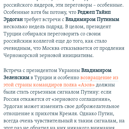
российского лидеров, эти переговоры – особенные.
Особенные хотя бы потому, что
Реджеп Тайип
Эрдоган
требует встречи с
Владимиром Путиным
несколько недель подряд. В целом, президент
Турции собирался переговорить со своим
российским коллегой еще до того, как стало
очевидным, что Москва отказывается от продления
Черноморской зерновой инициативы.
Встреча с президентом Украины
Владимиром
Зеленским
в Турции и особенно
возвращение из
этой страны командиров полка «Азов»
должны
были стать серьезным сигналом Путину: если
Россия откажется от «зернового соглашения»,
Эрдоган может изменить свое доброжелательное
отношение к прихотям Кремля. Однако Путин,
всегда очень чувствительный к таким сигналам, на
этот раз не обратил на них никакого внимания.