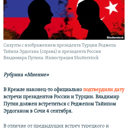
ПРИСОЕДИНЯЙТЕСЬ!
ПОБЕДИТЕЛЕЙ НЕ СУДЯТ?
КРЫМ.НЕПОКОРЕННЫЙ
ELIFBE
УКРАИНСКАЯ ПРОБЛЕМА КРЫМА
Все сайты RFE/RL
Силуэты с изображением президента Турции Реджепа
Тайипа Эрдогана (справа) и президента России
Владимира Путина. Иллюстрация Shutterstock
Рубрика «Мнение»
В Кремле наконец-то официально
подтвердили дату
встречи президентов России и Турции. Владимир
Путин должен встретиться с Реджепом Тайипом
Эрдоганом в Сочи 4 сентября.
В отличие от предыдущих встреч турецкого и