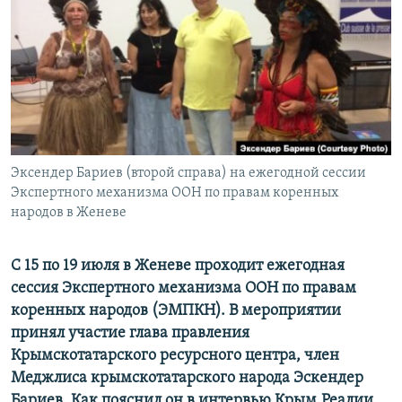
ПРИСОЕДИНЯЙТЕСЬ!
ПОБЕДИТЕЛЕЙ НЕ СУДЯТ?
КРЫМ.НЕПОКОРЕННЫЙ
ELIFBE
УКРАИНСКАЯ ПРОБЛЕМА КРЫМА
Все сайты RFE/RL
Эксендер Бариев (второй справа) на ежегодной сессии
Экспертного механизма ООН по правам коренных
народов в Женеве
С 15 по 19 июля в Женеве проходит ежегодная
сессия Экспертного механизма ООН по правам
коренных народов (ЭМПКН). В мероприятии
принял участие глава правления
Крымскотатарского ресурсного центра, член
Меджлиса крымскотатарского народа Эскендер
Бариев. Как пояснил он в интервью Крым.Реалии,