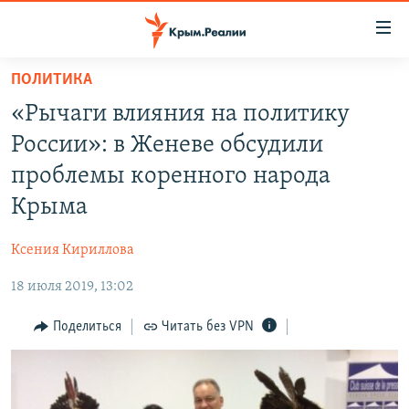
Доступность
ссылки
Вернуться
ПОЛИТИКА
к
НОВОСТИ
«Рычаги влияния на политику
основному
СПЕЦПРОЕКТЫ
содержанию
России»: в Женеве обсудили
ВОДА
Вернутся
ГРУЗ 200
проблемы коренного народа
к
ИСТОРИЯ
КАРТА ВОЕННЫХ ОБЪЕКТОВ КРЫМА
Крыма
главной
ЕЩЕ
11 ЛЕТ ОККУПАЦИИ КРЫМА. 11 ИСТОРИЙ СОПРОТИВЛЕНИЯ
навигации
Ксения Кириллова
Вернутся
РАДІО СВОБОДА
ИНТЕРАКТИВ
к
18 июля 2019, 13:02
КАК ОБОЙТИ БЛОКИРОВКУ
ИНФОГРАФИКА
поиску
Поделиться
Читать без VPN
ТЕЛЕПРОЕКТ КРЫМ.РЕАЛИИ
Українською
СОВЕТЫ ПРАВОЗАЩИТНИКОВ
Qırımtatar
ПРОПАВШИЕ БЕЗ ВЕСТИ