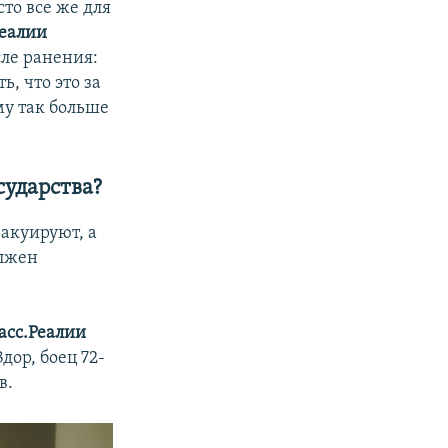
то все же для
Реалии
сле ранения:
, что это за
му так больше
сударства?
вакуируют, а
олжен
асс.Реалии
дор, боец 72-
в.