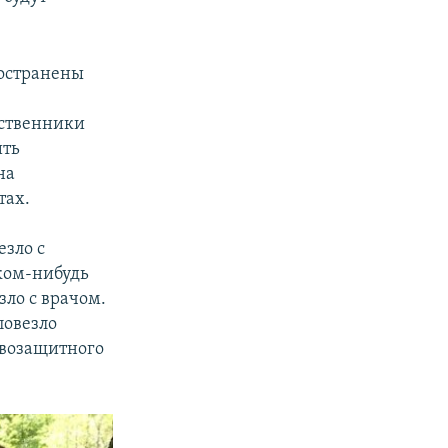
ространены
дственники
ить
на
тах.
езло с
аком-нибудь
зло с врачом.
повезло
авозащитного