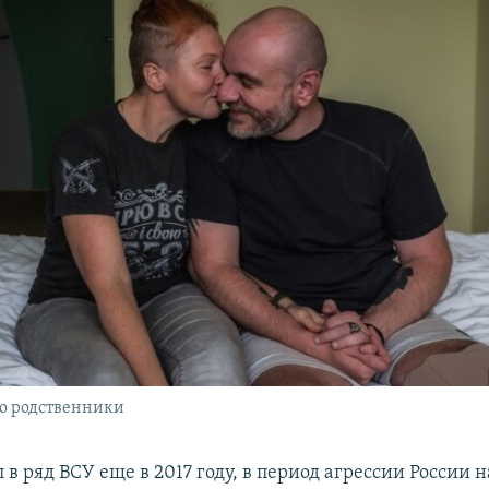
го родственники
в ряд ВСУ еще в 2017 году, в период агрессии России н