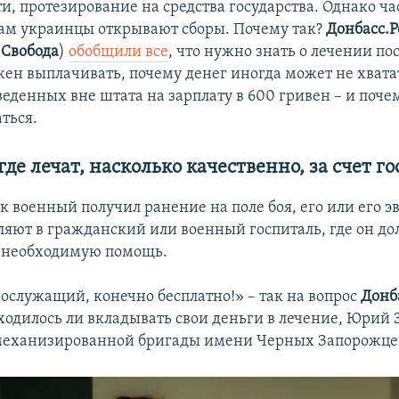
, протезирование на средства государства. Однако час
м украинцы открывают сборы. Почему так?
Донбасс.
 Свобода
)
обобщили все
, что нужно знать о лечении по
жен выплачивать, почему денег иногда может не хватать
веденных вне штата на зарплату в 600 гривен – и поче
аться.
где лечат, насколько качественно, за счет го
ак военный получил ранение на поле боя, его или его э
ляют в гражданский или военный госпиталь, где он д
 необходимую помощь.
нослужащий, конечно бесплатно!» – так на вопрос
Донб
ходилось ли вкладывать свои деньги в лечение, Юрий З
 механизированной бригады имени Черных Запорожце