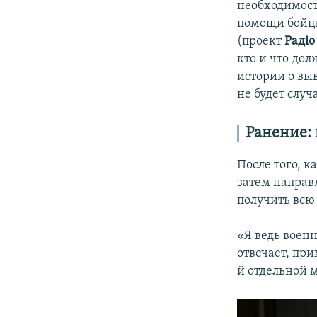
необходимости
помощи бойца
(проект
Радіо
кто и что дол
истории о вы
не будет случ
Ранение: 
После того, к
затем направ
получить всю
«Я ведь воен
отвечает, при
й отдельной