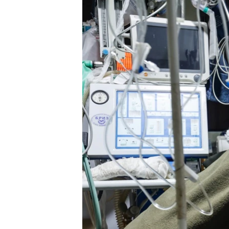
ПОБЕДИТЕЛЕЙ НЕ СУДЯТ?
КРЫМ.НЕПОКОРЕННЫЙ
ELIFBE
УКРАИНСКАЯ ПРОБЛЕМА КРЫМА