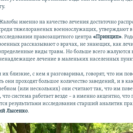
гу.
Жалобы именно на качество лечения достаточно расп
среди тяжелораненых военнослужащих, утверждают в
исследовании правозащитного центра
«Принцип»
. Ро
военных рассказывают о врачах, не знающих, как леч
определенные виды травм. Но больше всего жалуются 
ненадлежащее лечение в маленьких населенных пунк
их близкие, с кем я разговаривал, говорят, что им пов
ть они проходят большое количество заведений, и в к
ебном (или нескольких) они считают так, что им пове
к, что система работает везде – а именно акцентно, что 
лится результатами исследования старший аналитик пр
ий Лысенко
.