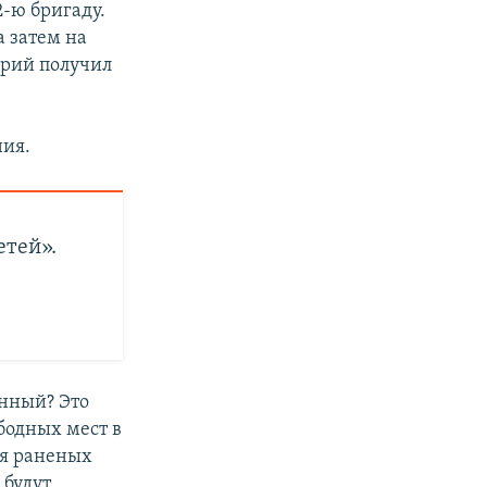
2-ю бригаду.
а затем на
Юрий получил
ния.
етей».
енный? Это
бодных мест в
ля раненых
 будут