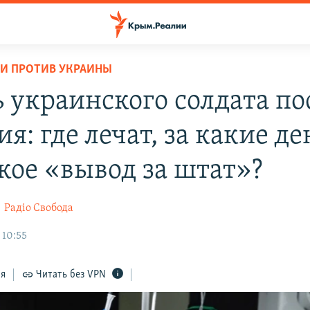
И ПРОТИВ УКРАИНЫ
 украинского солдата по
я: где лечат, за какие де
акое «вывод за штат»?
и
Радіо Свобода
 10:55
ся
Читать без VPN