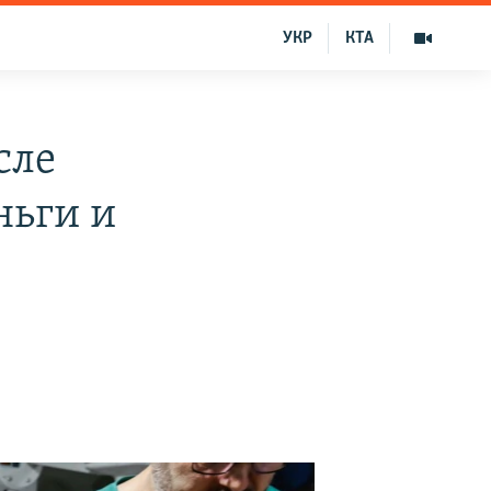
УКР
КТА
сле
ньги и