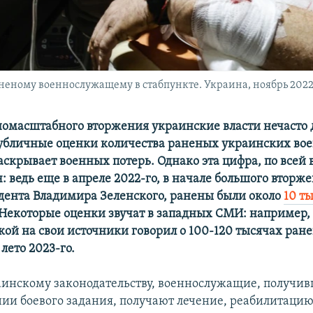
еному военнослужащему в стабпункте. Украина, ноябрь 2022
номасштабного вторжения украинские власти нечасто 
убличные оценки количества раненых украинских во
аскрывает военных потерь. Однако эта цифра, по всей 
: ведь еще в апреле 2022-го, в начале большого вторже
дента Владимира Зеленского, ранены были около
10 т
 Некоторые оценки звучат в западных СМИ: например,
лкой на свои источники говорил о 100-120 тысячах ран
лето 2023-го.
аинскому законодательству, военнослужащие, получи
ии боевого задания, получают лечение, реабилитацию