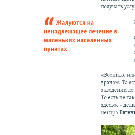
получать услу
Жалуются на
ненадлежащее лечение в
маленьких населенных
пунктах
«Военные или 
врачом. То ес
заведении леч
То есть не та
здесь», – де
центра
Евген