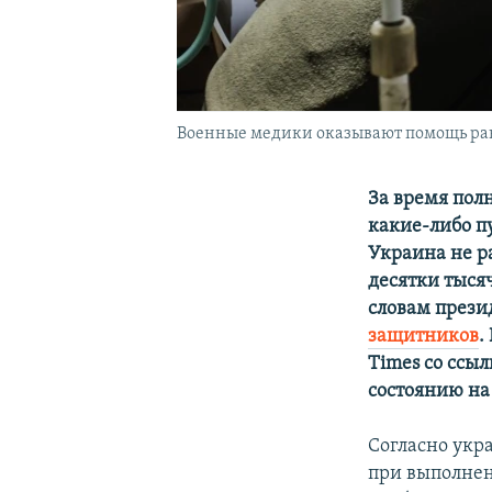
Военные медики оказывают помощь ран
За время пол
какие-либо п
Украина не р
десятки тысяч
словам прези
защитников
.
Times со ссы
состоянию на 
Согласно укр
при выполнен