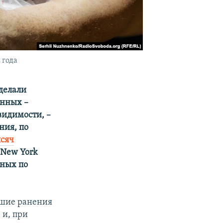
 года
делали
енных –
видимости, –
ния, по
ысяч
 New York
еных по
вшие ранения
 и, при