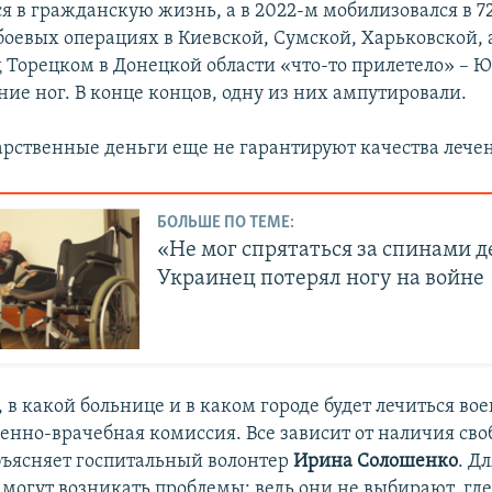
я в гражданскую жизнь, а в 2022-м мобилизовался в 7
боевых операциях в Киевской, Сумской, Харьковской, 
д Торецком в Донецкой области «что-то прилетело» – 
ие ног. В конце концов, одну из них ампутировали.
арственные деньги еще не гарантируют качества лече
БОЛЬШЕ ПО ТЕМЕ:
«Не мог спрятаться за спинами д
Украинец потерял ногу на войне
 в какой больнице и в каком городе будет лечиться во
оенно-врачебная комиссия. Все зависит от наличия сво
бъясняет госпитальный волонтер
Ирина Солошенко
. Д
 могут возникать проблемы: ведь они не выбирают, где