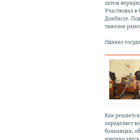
затем вернулс
Участвовал в 
Донбассе. По
тяжелое ранен
Однако госуд
Как решается,
определяет в
больницах, о
именно здесь