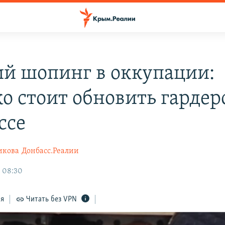
й шопинг в оккупации:
ко стоит обновить гардер
ссе
икова
Донбасс.Реалии
, 08:30
ся
Читать без VPN