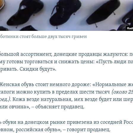
ботинки стоят больше двух тысяч гривен
большой ассортимент, донецкие продавцы жалуются: 
му готовы торговаться и снижать цены: «Пусть люди по
ривать. Скидки будут».
Женская обувь стоит немного дороже: «Нормальные ж
сапоги можно купить в пределах шести тысяч
(около 2
ред.).
Кожа везде натуральная, мех везде будет или шер
или овчина», ‒ объясняет продавец.
ь обуви на донецком рынке привезена из соседней Рос
овном, российская обувь», ‒ говорит продавец.