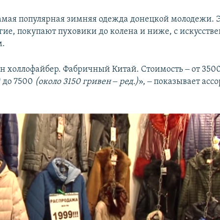
амая популярная зимняя одежда донецкой молодежи. 
гие, покупают пуховики до колена и ниже, с искусст
м.
он холлофайбер. Фабричный Китай. Стоимость ‒ от 350
)
до 7500
(около 3150 гривен ‒ ред.)
», ‒ показывает асс