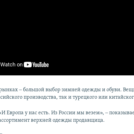
рынках ‒ большой выбор зимней одежды и обуви. Ве
сийского производства, так и турецкого или китайског
«И Европа у нас есть. Из России мы везем», ‒ показыва
ассортимент верхней одежды продавщица.