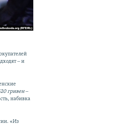
покупателей
дходят ‒ и
енские
520 гривен ‒
сть, набивка
сии. «Из