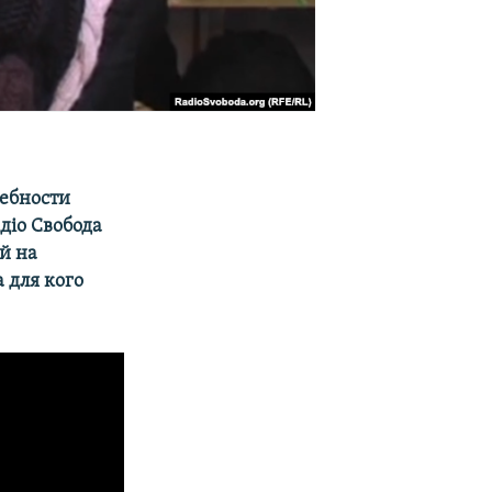
ебности
діо Свобода
й на
 для кого