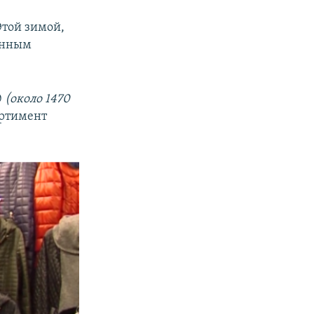
Этой зимой,
венным
0
(около 1470
ортимент