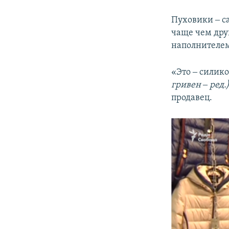
Пуховики ‒ с
чаще чем дру
наполнителе
«Это ‒ силик
гривен ‒ ред.
продавец.