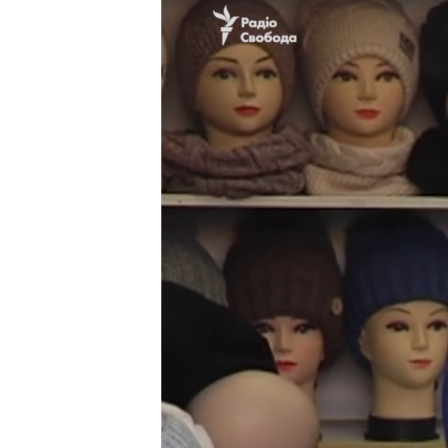
ПОБЕДИТЕЛЕЙ НЕ СУДЯТ?
КРЫМ.НЕПОКОРЕННЫЙ
ELIFBE
УКРАИНСКАЯ ПРОБЛЕМА КРЫМА