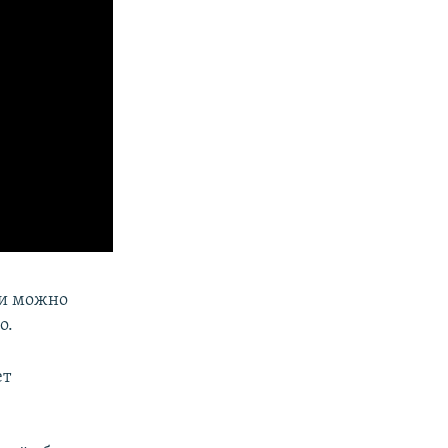
щи можно
о.
ет