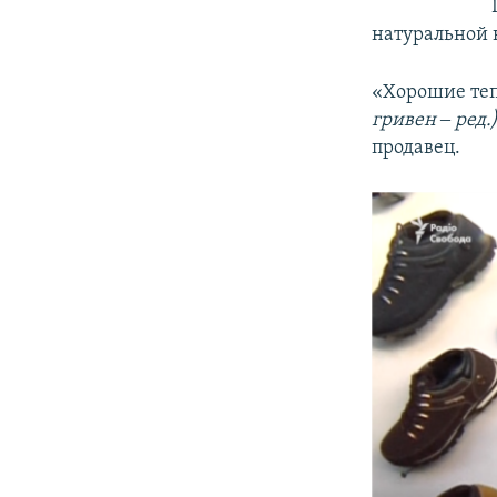
натуральной к
«Хорошие теп
гривен ‒ ред.
продавец.