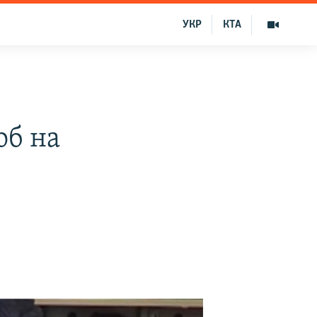
УКР
КТА
об на