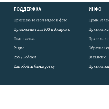
ПОБЕДИТЕЛЕЙ НЕ СУДЯТ?
ПОДДЕРЖКА
ИНФО
КРЫМ.НЕПОКОРЕННЫЙ
ELIFBE
Присылайте свои видео и фото
Крым.Реали
УКРАИНСКАЯ ПРОБЛЕМА КРЫМА
Приложение для iOS и Андроид
Правила к
Подписаться
Правила к
Радио
Обратная с
RSS / Podcast
Вакансии
Как обойти блокировку
Правила з
Українською
Qırımtatar
ПРИСОЕДИНЯЙТЕСЬ!