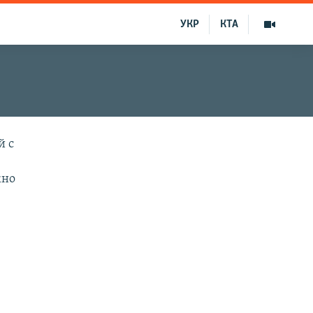
УКР
КТА
й с
жно