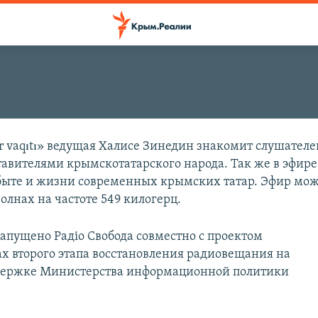
r vaqıtı» ведущая Халисе Зинедин знакомит слушателе
авителями крымскотатарского народа. Так же в эфире
 быте и жизни современных крымских татар. Эфир мо
олнах на частоте 549 килогерц.
апущено Радіо Свобода совместно с проектом
х второго этапа восстановления радиовещания на
ддержке Министерства информационной политики