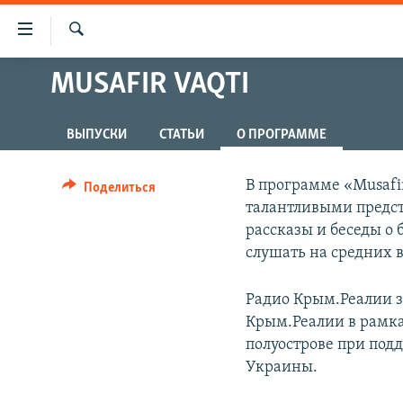
Доступность
ссылки
Искать
Вернуться
MUSAFIR VAQTI
НОВОСТИ
к
СПЕЦПРОЕКТЫ
основному
ВЫПУСКИ
СТАТЬИ
О ПРОГРАММЕ
содержанию
ВОДА
ГРУЗ 200
Вернутся
ИСТОРИЯ
КАРТА ВОЕННЫХ ОБЪЕКТОВ КРЫМА
к
В программе «Musafi
Поделиться
главной
талантливыми предст
ЕЩЕ
11 ЛЕТ ОККУПАЦИИ КРЫМА. 11 ИСТОРИЙ
навигации
СОПРОТИВЛЕНИЯ
рассказы и беседы о
РАДІО СВОБОДА
ИНТЕРАКТИВ
Вернутся
слушать на средних в
к
КАК ОБОЙТИ БЛОКИРОВКУ
ИНФОГРАФИКА
поиску
Радио Крым.Реалии з
ТЕЛЕПРОЕКТ КРЫМ.РЕАЛИИ
Крым.Реалии в рамка
СОВЕТЫ ПРАВОЗАЩИТНИКОВ
полуострове при по
Украины.
ПРОПАВШИЕ БЕЗ ВЕСТИ