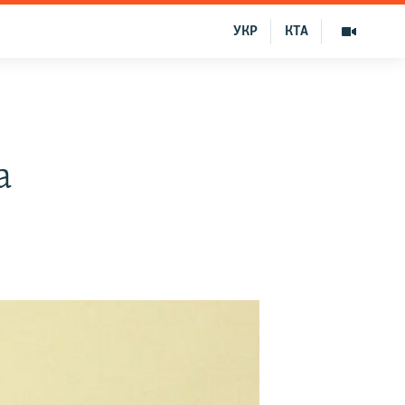
УКР
КТА
а