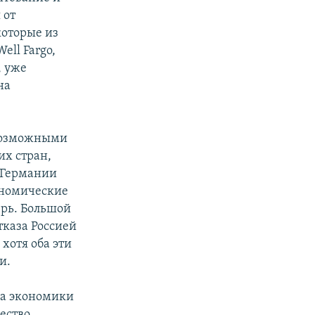
 от
которые из
ll Fargo,
, уже
на
 возможными
х стран,
 Германии
ономические
ерь. Большой
тказа Россией
 хотя оба эти
и.
на экономики
ество