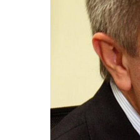
ПОБЕДИТЕЛЕЙ НЕ СУДЯТ?
КРЫМ.НЕПОКОРЕННЫЙ
ELIFBE
УКРАИНСКАЯ ПРОБЛЕМА КРЫМА