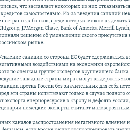
рисков, что заставляет некоторых из них отказываться
кредитов самостоятельно. Из-за введения санкций не
иностранных банков,
среди которых можно выделить We
Citigroup, JPMorgan Chase, Bank of America Merrill Lynch
приняли решение об уменьшении своего присутствия 
российском рынке.
Усиление санкции со стороны ЕС будет сдерживаться
негативными воздействиями на экономики европейски
хотя по оценкам группы экспертов крупнейшего банка
ведущие западные страны мира смогут выдержать эк
санкции против России без значительных для себя пот
вред эти страны испытывают только в случае полного о
от экспорта енерноресурсив в Европу и дефолта России,
сценарии немецкие эксперты считают маловероятным
вных каналов распространения негативного влияния 
ь финансы, если Россия решит экспроприировать имущ