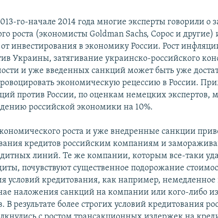
2013-го-начале 2014 года многие эксперты говорили о
го роста (экономисты Goldman Sachs, Сорос и другие) 
 от инвестирования в экономику России. Рост инфляции
тив Украины, затягивание украинско-российского кон
ости и уже введенных санкций может быть уже доста
спровоцировать экономическую рецессию в России. Пр
ций против России, по оценкам немецких экспертов, 
адению российской экономики на 10%.
кономического роста и уже внедренные санкции приве
вания кредитов российским компаниям и заморажив
дитных линий. Те же компании, которым все-таки уда
диты, почувствуют существенное подорожание стоимос
я условий кредитования, как например, немедленное
учае наложения санкций на компании или кого-либо из
. В результате более строгих условий кредитования ро
лкнулись с ростом трансакционных издержек на кред