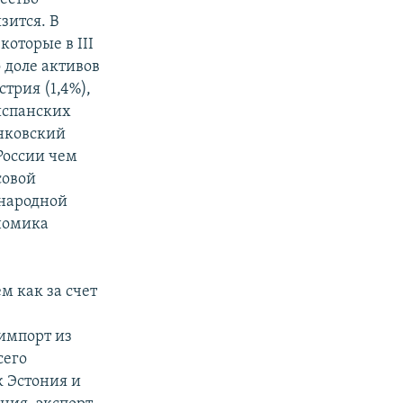
зится. В
оторые в III
 доле активов
трия (1,4%),
испанских
анковский
России чем
совой
ународной
номика
м как за счет
 импорт из
сего
к Эстония и