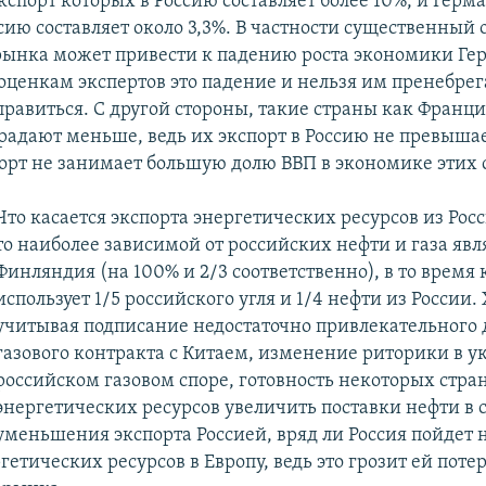
спорт которых в Россию составляет более 10%, и Герма
сию составляет около 3,3%. В частности существенный 
рынка может привести к падению роста экономики Ге
 оценкам экспертов это падение и нельзя им пренебрег
равиться. С другой стороны, такие страны как Франци
радают меньше, ведь их экспорт в Россию не превышает
порт не занимает большую долю ВВП в экономике этих 
Что касается экспорта энергетических ресурсов из Росс
то наиболее зависимой от российских нефти и газа явл
Финляндия (на 100% и 2/3 соответственно), в то время
использует 1/5 российского угля и 1/4 нефти из России.
учитывая подписание недостаточно привлекательного 
газового контракта с Китаем, изменение риторики в 
российском газовом споре, готовность некоторых стра
энергетических ресурсов увеличить поставки нефти в 
уменьшения экспорта Россией, вряд ли Россия пойдет н
гетических ресурсов в Европу, ведь это грозит ей поте