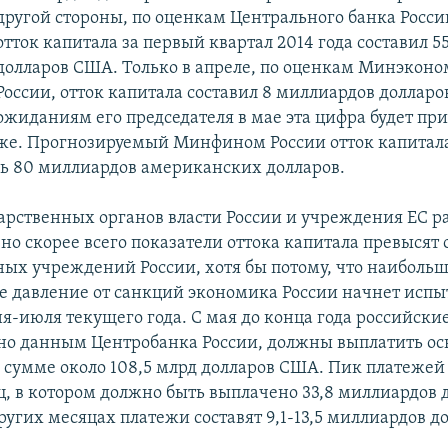
другой стороны, по оценкам Центрального банка Росс
отток капитала за первый квартал 2014 года составил 
долларов США. Только в апреле, по оценкам Минэкон
России, отток капитала составил 8 миллиардов долларо
ожиданиям его председателя в мае эта цифра будет пр
же. Прогнозируемый Минфином России отток капитала
ь 80 миллиардов американских долларов.
арственных органов власти России и учреждения ЕС р
но скорее всего показатели оттока капитала превысят
ных учреждений России, хотя бы потому, что наиболь
е давление от санкций экономика России начнет испы
я-июля текущего года. С мая до конца года российски
сно данным Центробанка России, должны выплатить ос
в сумме около 108,5 млрд долларов США. Пик платежей
, в котором должно быть выплачено 33,8 миллиардов д
ругих месяцах платежи составят 9,1-13,5 миллиардов д