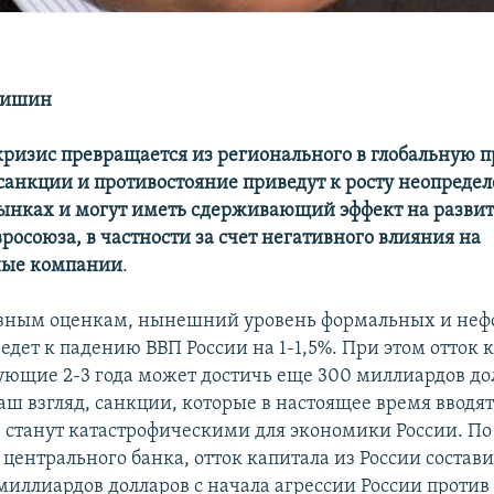
лишин
ризис превращается из регионального в глобальную п
анкции и противостояние приведут к росту неопредел
ынках и могут иметь сдерживающий эффект на разви
росоюза, в частности за счет негативного влияния на
ые компании
.
разным оценкам, нынешний уровень формальных и не
дет к падению ВВП России на 1-1,5%. При этом отток 
дующие 2-3 года может достичь еще 300 миллиардов д
аш взгляд, санкции, которые в настоящее время вводя
е станут катастрофическими для экономики России. П
 центрального банка, отток капитала из России состав
миллиардов долларов с начала агрессии России против