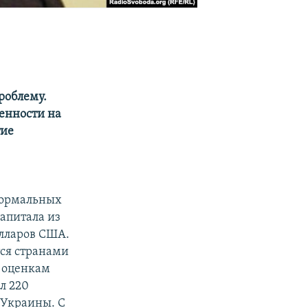
роблему.
енности на
тие
формальных
капитала из
олларов США.
тся странами
о оценкам
ил
220
 Украины. С