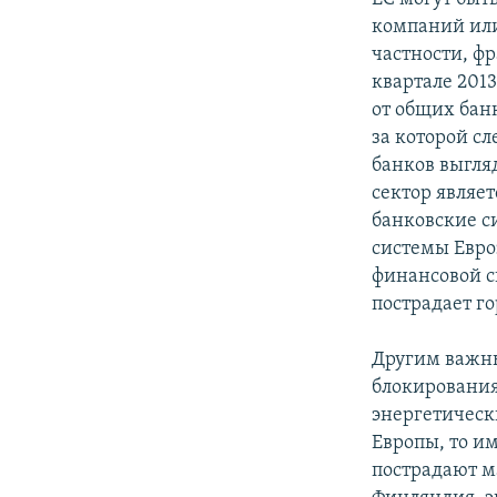
компаний или
частности, ф
квартале 2013
от общих бан
за которой с
банков выгля
сектор являе
банковские с
системы Евро
финансовой с
пострадает го
Другим важны
блокирования
энергетически
Европы, то и
пострадают м