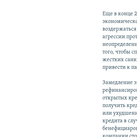
Еще в конце 
экономическо
воздержаться
агрессии про
неопределенн
того, чтобы 
жестких санк
привести к п
Замедление э
рефинансиро
открытых кре
получить кре
или ухудшени
кредита в сл
бенефициаров
компании сто