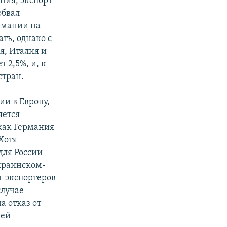
ния, экспорт
обвал
рмании на
ать, однако с
я, Италия и
 2,5%, и, к
стран.
ии в Европу,
яется
 как Германия
 Хотя
для России
украинском-
н-экспортеров
случае
а отказ от
рей