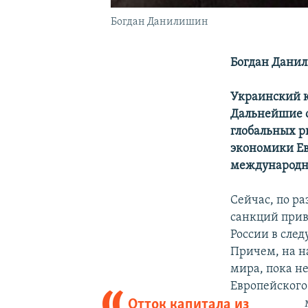
Богдан Данилишин
Богдан Дани
Украинский к
Дальнейшие с
глобальных р
экономики Ев
международн
Сейчас, по 
санкций приве
России в сле
Причем, на н
мира, пока н
Европейского
Отток капитала из