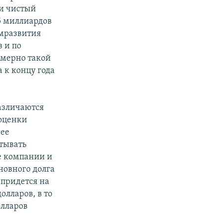
ии чистый
55 миллиардов
омразвития
в и по
имерно такой
 к концу года
азличаются
 оценки
шее
тывать
е компании и
новного долга
 придется на
олларов, в то
олларов