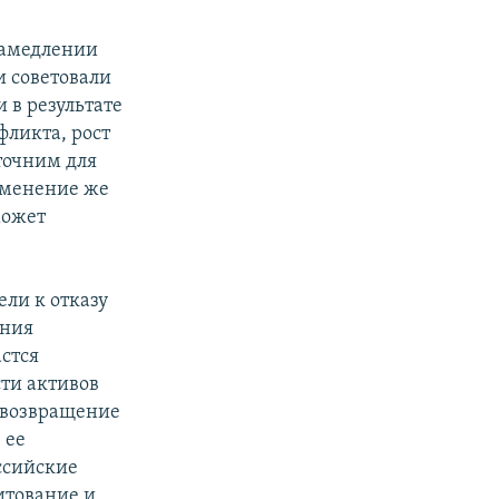
 замедлении
и советовали
 в результате
фликта, рост
точним для
именение же
может
ли к отказу
ания
стся
ти активов
 возвращение
 ее
ссийские
итование и