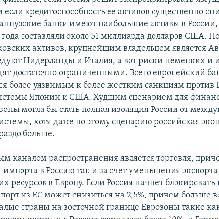
 если кредитоспособность ее активов существенно сни
ранцузские банки имеют наибольшие активы в России, к
 года составляли около 51 миллиарда долларов США. По
ковских активов, крупнейшим владельцем является Авс
ледуют Нидерланды и Италия, а вот риски немецких и 
дят достаточно ограниченными. Всего европейский б
тся более уязвимым к более жестким санкциям против 
истемы Японии и США. Худшим сценарием для финан
зоны могла бы стать полная изоляция России от межд
истемы, хотя даже по этому сценарию российская эко
раздо больше.
м каналом распространения является торговля, приче
 импорта в Россию так и за счет уменьшения экспорта
х ресурсов в Европу. Если Россия начнет блокировать
мпорт из ЕС может снизиться на 2,5%, причем больше в
алые страны на восточной границе Еврозоны такие ка