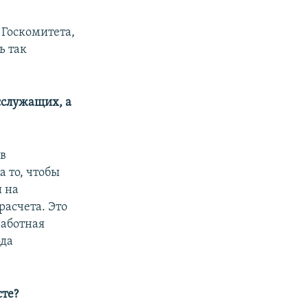
 Госкомитета,
ь так
сслужащих, а
 в
 то, чтобы
и на
асчета. Это
работная
ода
те?