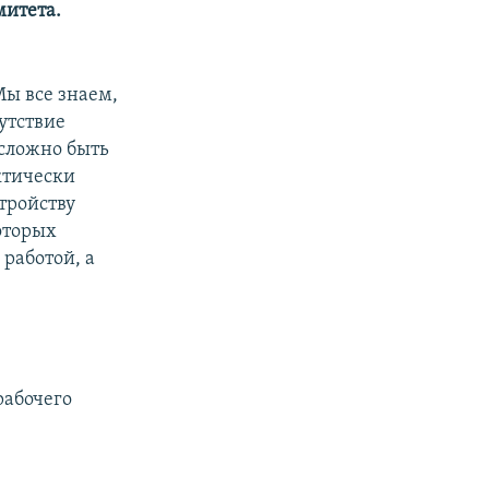
митета.
Мы все знаем,
утствие
 сложно быть
ктически
тройству
оторых
 работой, а
рабочего