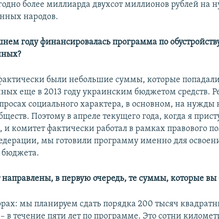
годно более миллиарда двухсот миллионов рублей на 
нных народов.
шнем году финансировалась программа по обустройств
нных?
у фактически были небольшие суммы, которые попадали
ных еще в 2013 году украинским бюджетом средств. Ре
просах социального характера, в основном, на нужды
ществ. Поэтому в апреле текущего года, когда я прист
, и комитет фактически работал в рамках правового по
едерации, мы готовили программу именно для освоени
 бюджета.
т направлены, в первую очередь, те суммы, которые вы
фрах: мы планируем сдать порядка 200 тысяч квадрат
– в течение пяти лет по программе. Это сотни километ