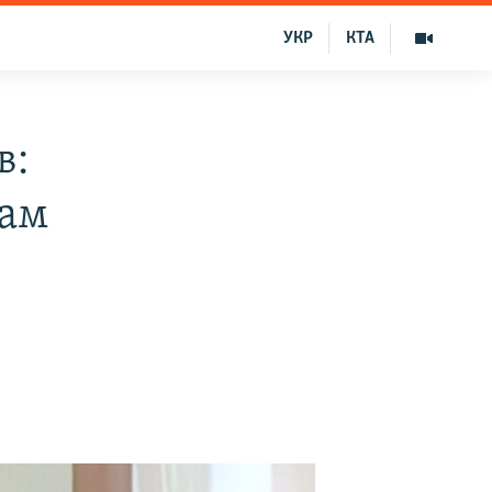
УКР
КТА
в:
гам