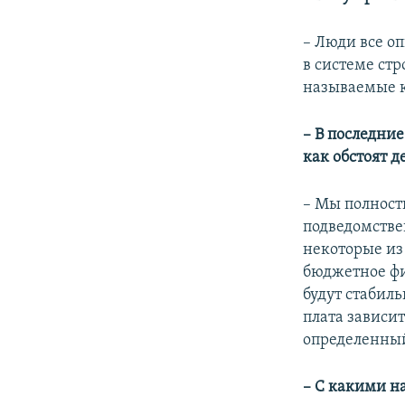
– Люди все о
в системе ст
называемые к
– В последни
как обстоят д
– Мы полност
подведомстве
некоторые из
бюджетное фи
будут стабиль
плата зависит
определенный
– С какими н