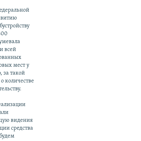
федеральной
звитию
бустройству
300
зумевала
и всей
рованных
овых мест у
, за такой
 о количестве
ельству.
еализации
зали
ющую видения
ции средства
 будем