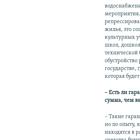
водоснабжени
мероприятия.
репрессирова
жилья, это с
культурных у
школ, дошкол
технической 
обустройство 
государстве,
которая буде
– Есть ли га
сумма, чем в
– Такие гаран
но по опыту,
находятся в р