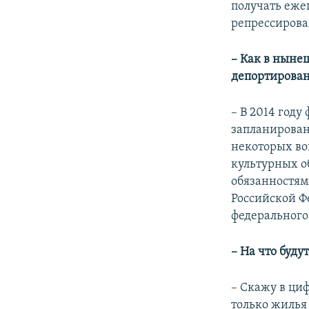
получать еже
репрессирова
– Как в ныне
депортирова
– В 2014 год
запланирован
некоторых во
культурных об
обязанностям
Российской Ф
федерального
– На что буду
– Скажу в ци
только жилья 