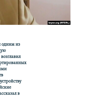
л одним из
щую
 возглавил
ортированных
кими
тв
устройству
ийские
ссказал в