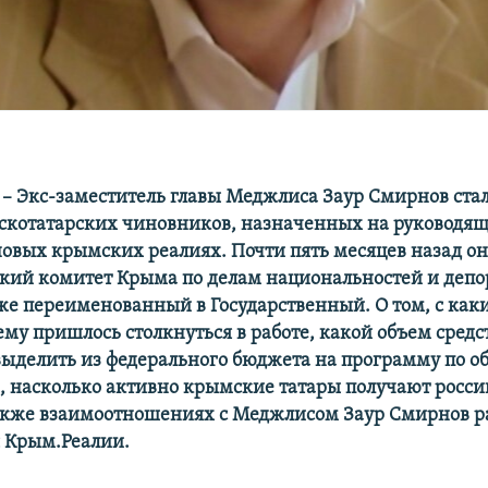
– Экс-заместитель главы Меджлиса Заур Смирнов ста
скотатарских
чиновников, назначенных на руководя
новых крымских реалиях. Почти пять месяцев назад он
ский
комитет Крыма по делам национальностей и деп
зже переименованный в Государственный. О том, с ка
ему пришлось столкнуться в работе, какой объем средс
выделить из федерального бюджета на программу по об
, насколько активно крымские татары получают росс
также взаимоотношениях с Меджлисом Заур Смирнов ра
 Крым.Реалии.