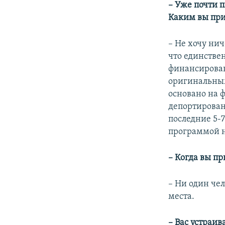
– Уже почти 
Каким вы при
– Не хочу нич
что единстве
финансирован
оригинальным
основано на 
депортирован
последние 5-7
программой 
– Когда вы п
– Ни один чел
места.
– Вас устраив