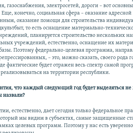
я, газоснабжения, электросетей, дороги – вот основн
 Еще, конечно, социальная сфера – оказание адресно
нным, оказание помощи для строительства индивиду
оцкультбыт, то есть оснащение материально-техническ
чреждений, планируется строительство нескольких н
ьных учреждений, естественно, оснащение их матери
базы. Поэтому федерально-целевая программа, направ
репрессированных, – это, можно сказать, своего рода г
 где фактические будет отражен весь спектр самой про
т реализовываться на территории республики.
рантия, что каждый следующий год будет выделяться н
ы назвали?
тии, естественно, дает сегодня только федеральное пра
 который мы видим в субъектах, самые защищенные ст
амках целевых программ. Поэтому у нас есть уверенно