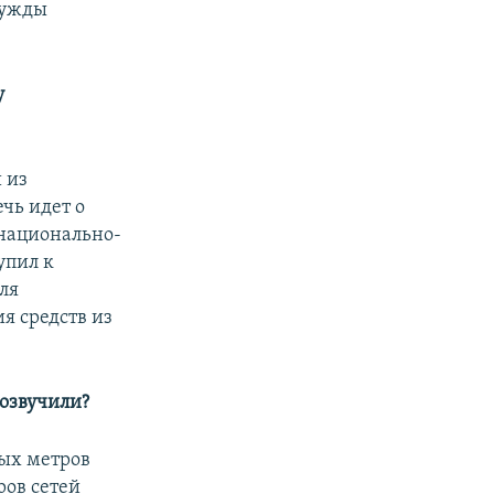
нужды
у
 из
чь идет о
 национально-
упил к
ля
я средств из
 озвучили?
ных метров
ров сетей