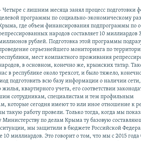
– Четыре с лишним месяца занял процесс подготовки 
целевой программы по социально-экономическому ра
Крыма, где объем финансирования подпрограммы по о
репрессированных народов составляет 10 миллиардов 
миллионов рублей. Подготовка этой программы подра
проведение серьезнейшего мониторинга по территори
республики, мест компактного проживания репресси
народов, в основном, конечно же, крымских татар. Так
нас в республике около трехсот, и было тяжело, конечно
иод подготовить всю базу информации о наличии сети,
жилья, квартирного учета, его соответствии законодат
шим сотрудникам, специалистам и тем профильным
м, которые сегодня имеют то или иное отношение к р
ы такую работу провели. Только тогда, когда мы пока
 Министерству по делам Крыма ту базовую составля
ситуации, мы защитили в бюджете Российской Федера
е 10 миллиардов. Это говорит о том, что мы с 2015 года