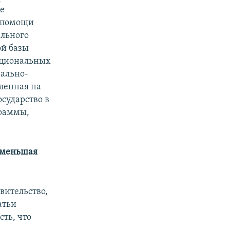
ые
й помощи
ального
ой базы
ациональных
ально-
ленная на
осударство в
граммы,
е меньшая
вительство,
атьи
сть, что