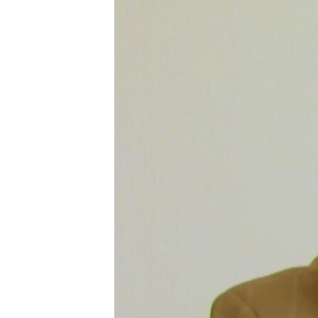
ПОБЕДИТЕЛЕЙ НЕ СУДЯТ?
КРЫМ.НЕПОКОРЕННЫЙ
ELIFBE
УКРАИНСКАЯ ПРОБЛЕМА КРЫМА