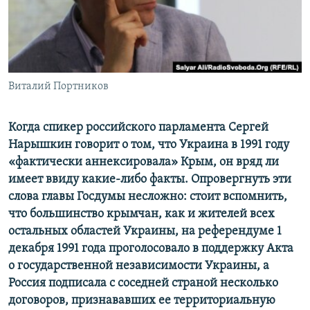
ПРИСОЕДИНЯЙТЕСЬ!
ПОБЕДИТЕЛЕЙ НЕ СУДЯТ?
КРЫМ.НЕПОКОРЕННЫЙ
ELIFBE
Виталий Портников
УКРАИНСКАЯ ПРОБЛЕМА КРЫМА
Все сайты RFE/RL
Когда спикер российского парламента Сергей
Нарышкин говорит о том, что Украина в 1991 году
«фактически аннексировала» Крым, он вряд ли
имеет ввиду какие-либо факты. Опровергнуть эти
слова главы Госдумы несложно: стоит вспомнить,
что большинство крымчан, как и жителей всех
остальных областей Украины, на референдуме 1
декабря 1991 года проголосовало в поддержку Акта
о государственной независимости Украины, а
Россия подписала с соседней страной несколько
договоров, признававших ее территориальную