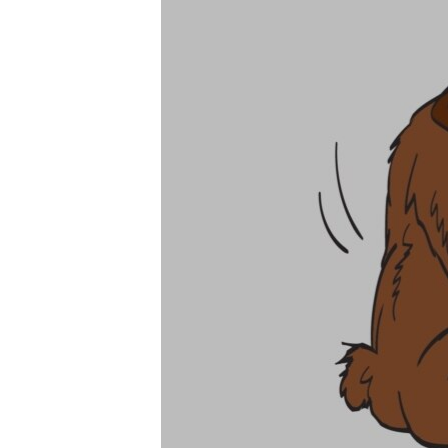
ПОБЕДИТЕЛЕЙ НЕ СУДЯТ?
КРЫМ.НЕПОКОРЕННЫЙ
ELIFBE
УКРАИНСКАЯ ПРОБЛЕМА КРЫМА