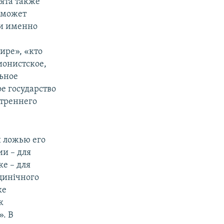
нята также
 может
 и именно
тире», «кто
ионистское,
льное
ое государство
утреннего
й ложью его
и – для
е – для
цинічного
ке
к
. В