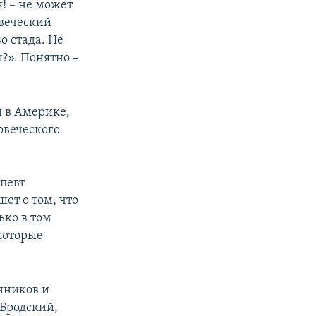
! – не может
овеческий
о стада. Не
?». Понятно –
 в Америке,
ловеческого
певт
шет о том, что
ько в том
которые
енников и
 Бродский,