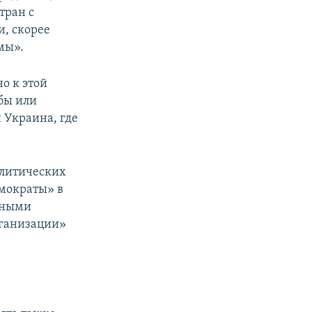
тран с
, скорее
мы».
о к этой
бы или
 Украина, где
олитических
мократы» в
льными
рганизации»