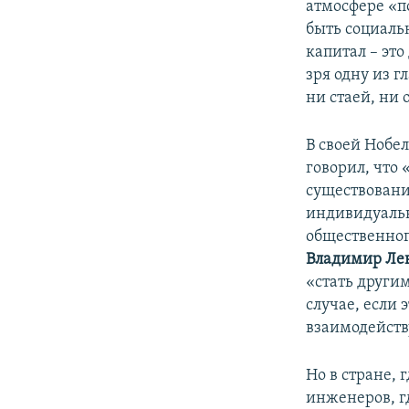
атмосфере «п
быть социальн
капитал – это
зря одну из г
ни стаей, ни
В своей Нобе
говорил, что 
существовани
индивидуальн
общественног
Владимир Ле
«стать другим
случае, если
взаимодейств
Но в стране, 
инженеров, г