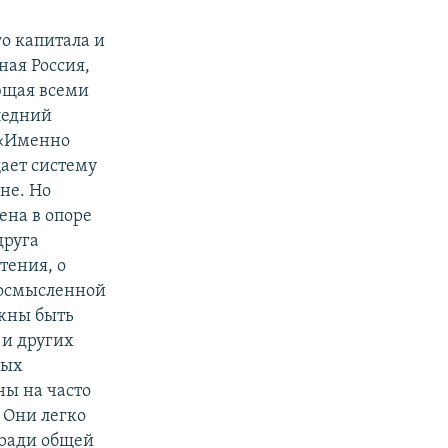
о капитала и
ная Россия,
яющая всеми
ледний
 «Именно
ает систему
не. Но
ена в опоре
друга
тения, о
й осмысленной
лжны быть
 и других
ных
ны на часто
 Они легко
 ради общей