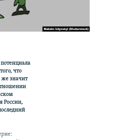
 потенциала
того, что
 же значит
 отношении
йском
я России,
последний
ерие: