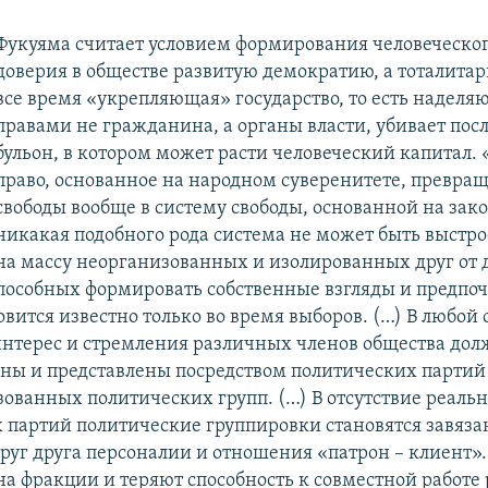
Фукуяма считает условием формирования человеческог
доверия в обществе развитую демократию, а тоталитар
все время «укрепляющая» государство, то есть надел
правами не гражданина, а органы власти, убивает пос
бульон, в котором может расти человеческий капитал.
право, основанное на народном суверенитете, превращ
свободы вообще в систему свободы, основанной на зако
никакая подобного рода система не может быть выстро
на массу неорганизованных и изолированных друг от 
пособных формировать собственные взгляды и предпоч
овится известно только во время выборов. (…) В любо
нтерес и стремления различных членов общества до
ны и представлены посредством политических партий
зованных политических групп. (…) В отсутствие реаль
 партий политические группировки становятся завяза
уг друга персоналии и отношения «патрон – клиент».
на фракции и теряют способность к совместной работе