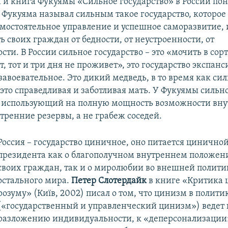
м и книга Фукуямы «Сильное государство» в России по
 Фукуяма называл сильным такое государство, которое
амостоятельное управление и успешное саморазвитие,
 своих граждан от бедности, от неустроенности, от
ти. В России сильное государство – это «мочить в сор
, тот и три дня не проживет», это государство экспанс
завоевательное. Это дикий медведь, в то время как си
 это справедливая и заботливая мать. У Фукуямы сильн
т, использующий на полную мощность возможности вн
тренние резервы, а не грабеж соседей.
Россия – государство циничное, оно питается цинично
президента как о благополучном внутреннем положени
своих граждан, так и о миролюбии во внешней политик
остального мира.
Петер Слотердайк
в книге «Критика 
розуму» (Київ, 2002) писал о том, что цинизм в полити
(«государственный и управленческий цинизм») ведет 
разложению индивидуальности, к «деперсонализации»