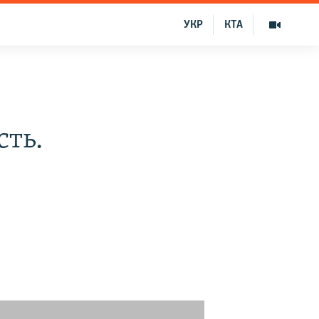
УКР
КТА
ть.