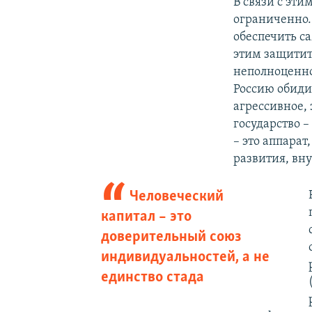
В связи с эти
ограниченно.
обеспечить с
этим защитить
неполноценнос
Россию обидит
агрессивное, 
государство –
– это аппара
развития, вну
Человеческий
капитал – это
доверительный союз
индивидуальностей, а не
единство стада