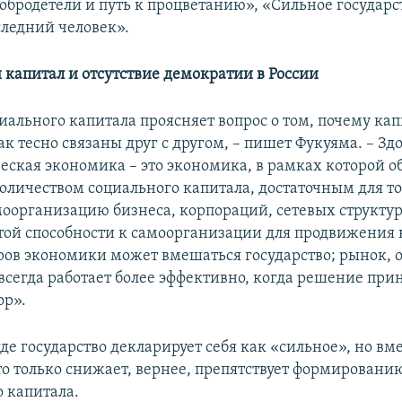
обродетели и путь к процветанию», «Сильное государс
следний человек».
 капитал и отсутствие демократии в России
иального капитала проясняет вопрос о том, почему ка
к тесно связаны друг с другом, – пишет Фукуяма. – Зд
еская экономика – это экономика, в рамках которой о
количеством социального капитала, достаточным для то
оорганизацию бизнеса, корпораций, сетевых структур и
ой способности к самоорганизации для продвижения
ров экономики может вмешаться государство; рынок, о
всегда работает более эффективно, когда решение при
ор».
где государство декларирует себя как «сильное», но в
это только снижает, вернее, препятствует формировани
о капитала.