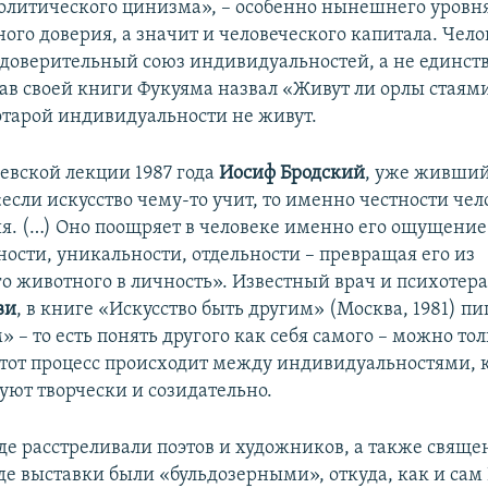
олитического цинизма», – особенно нынешнего уровня
ого доверия, а значит и человеческого капитала. Чел
 доверительный союз индивидуальностей, а не единств
лав своей книги Фукуяма назвал «Живут ли орлы стаями
 отарой индивидуальности не живут.
левской лекции 1987 года
Иосиф Бродский
, уже живший
«если искусство чему-то учит, то именно честности че
я. (…) Оно поощряет в человеке именно его ощущение
ости, уникальности, отдельности – превращая его из
о животного в личность». Известный врач и психотера
ви
, в книге «Искусство быть другим» (Москва, 1981) пи
» – то есть понять другого как себя самого – можно тол
 этот процесс происходит между индивидуальностями, 
уют творчески и созидательно.
где расстреливали поэтов и художников, а также свящ
де выставки были «бульдозерными», откуда, как и сам