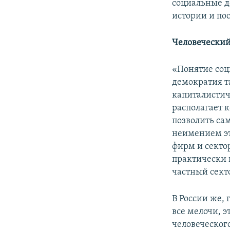
социальные д
истории и по
Человеческий
«Понятие соц
демократия та
капиталистич
располагает 
позволить сам
неимением эт
фирм и секто
практически 
частный сект
В России же, 
все мелочи, 
человеческог