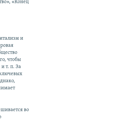
тво», «Конец
питализм и
оровая
бщество
го, чтобы
 т. п. За
 ключевых
днако,
нимает
мешивается во
ю