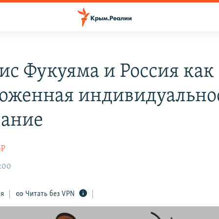
ис Фукуяма и Россия как
оженная индивидуальнос
ание
ар
6:00
ся
Читать без VPN