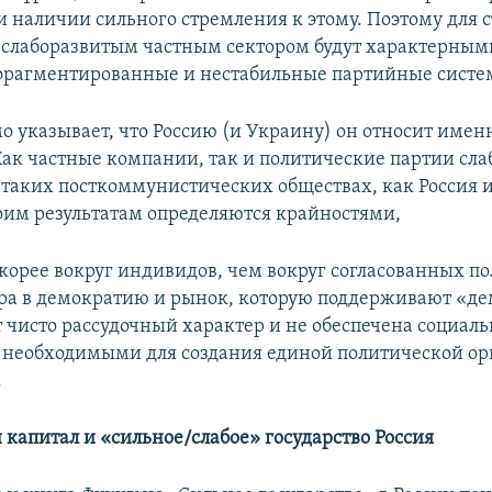
и наличии сильного стремления к этому. Поэтому для с
слаборазвитым частным сектором будут характерными
 фрагментированные и нестабильные партийные систе
о указывает, что Россию (и Украину) он относит именн
Как частные компании, так и политические партии сла
в таких посткоммунистических обществах, как Россия и
оим результатам определяются крайностями,
скорее вокруг индивидов, чем вокруг согласованных п
ра в демократию и рынок, которую поддерживают «де
т чисто рассудочный характер и не обеспечена социа
необходимыми для создания единой политической о
.
 капитал и «сильное/слабое» государство Россия